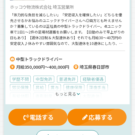
ホッコウ物流株式会社 埼玉営業所
「体力的な負担を減らしたい」「安定収入を確保したい」どちらを優
先させるかお悩みのユニックドライバーさんへ◎両方とも叶えません
か？募集しているのは正社員の中型トラックドライバー。4tユニック
車で1日1～2件の足場材運搬をお願いします。【日勤のみで早上がりの
日もあり】【週休2日制＆大型連休あり】それでも月給30～40万円の
安定収入♪休みやすい雰囲気なので、大型連休を10連休にしたり、毎
年すべての有給を使い切るトラック運転手もいますよ◎≪40代の入社
多数≫≪ユニックドライバーの経験者歓迎≫ご連絡をお待ちしていま
中型トラックドライバー
す！
月給350,000円～400,000円
埼玉県春日部市
学歴不問
中型免許
普通免許
経験者優遇
労災保険
昇給
賞与
健康保険
深夜手当
もっと見る
有給休暇
表彰制度
能率評価
大型連休
厚生年金
雇用保険
制服・作業着貸与
交通費支給
家族手当
残業手当
退職金制度
社宅対応可
電話する
応募する
資格取得制度
マイカー通勤可
休日出勤割増金
昼
夕方
朝
早朝
夜
ドライブレコーダー
地場