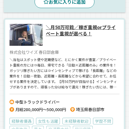
お気に入りに追加
新車
ETC搭載
バックアイモニター装備
建材
ユニック車
正社員
＼月50万可能／稼ぎ重視orプライ
ベート重視が選べる！
株式会社ワイズ 春日部倉庫
＼当社はスポット便や定期便など、とにかく案件が豊富／プライベー
ト重視の方には⇒毎日、帰宅できる「日勤×近距離のみ」の案件を！
ガッツリ稼ぎたい方には⇒インセンティブで稼げる「長距離」などの
案件を！日勤・夜勤、近距離・長距離などから希望に合わせて、お任
せする案件を決定しています。【月50万円が目指せる】インセンティ
ブがありますので、頑張った分は給与で還元！稼ぎたい方には、稼げ
る仕事をお任せします◎女性ドライバーもシニア世代の方も活躍して
います。
中型トラックドライバー
月給280,000円～500,000円
埼玉県春日部市
経験者優遇
女性も活躍
未経験者歓迎
学歴不問
中型免許
賞与
交通費支給
労災保険