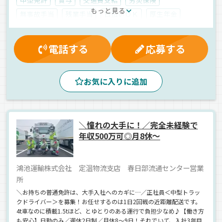
もっと見る
無事故手当
残業手当
日払いＯＫ
厚生年金
雇用保険
有給休暇
健康保険
資格取得制度
週払いＯＫ
真夜中
早朝
朝
夜
夕方
昼
電話する
応募する
食品
日用品
飲料水
工業製品
雑貨
箱車
正社員
お気に入りに追加
＼憧れの大手に！／完全未経験で
年収500万可◎月8休～
鴻池運輸株式会社 定温物流支店 春日部流通センター営業
所​
＼お持ちの普通免許は、大手入社へのカギに…／正社員＜中型トラッ
クドライバー＞を募集！お任せするのは1日2回戦の近距離配送です。
4t車なのに積載1.5tほど、とゆとりのある運行で負担少なめ♪【働き方
も安心】日勤のみ／週休2日制／月休8～9日！それでいて、入社3年目