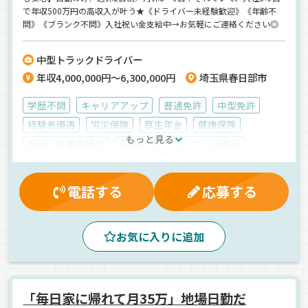
で年収500万円の高収入が叶う★《ドライバー未経験歓迎》《年齢不
問》《ブランク不問》入社祝い金支給中→お気軽にご連絡ください◎
中型トラックドライバー
年収4,000,000円～6,300,000円
埼玉県春日部市
学歴不問
キャリアアップ
普通免許
中型免許
経験者優遇
労災保険
厚生年金
健康保険
もっと見る
制服・作業着貸与
深夜手当
マイカー通勤可
有給休暇
交通費支給
社員登用制度
保養所有
残業手当
雇用保険
入社祝金
朝
早朝
夕方
電話する
応募する
昼
エアサス
ドライブレコーダー
ジョロダー・ジョルダー
AT可
ETC搭載
お気に入りに追加
バックアイモニター装備
地場
食品
箱車
冷蔵・冷凍車
正社員
「毎日家に帰れて月35万」地場日勤だ