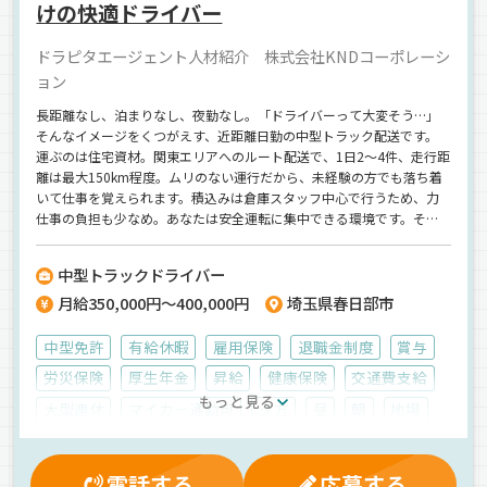
けの快適ドライバー
ドラピタエージェント人材紹介 株式会社KNDコーポレーシ
ョン
長距離なし、泊まりなし、夜勤なし。「ドライバーって大変そう…」
そんなイメージをくつがえす、近距離日勤の中型トラック配送です。
運ぶのは住宅資材。関東エリアへのルート配送で、1日2〜4件、走行距
離は最大150km程度。ムリのない運行だから、未経験の方でも落ち着
いて仕事を覚えられます。積込みは倉庫スタッフ中心で行うため、力
仕事の負担も少なめ。あなたは安全運転に集中できる環境です。それ
でいて月給は35万〜40万円。正社員として社会保険完備、昇給・賞与
あり、退職金制度あり。安定企業で“腰を据えて働く”には十分すぎる
中型トラックドライバー
待遇が整っています。トラック未経験でも心配いりません。「独り立
月給350,000円～400,000円
埼玉県春日部市
ちするまで放置しない」「分からないことはすぐ聞ける」そんな安心
感の中でプロの運転手へ成長できます。日祝休み＋年末年始・夏季休
暇、残業少なめで夕方には帰宅できるから、プライベートも充実。安
中型免許
有給休暇
雇用保険
退職金制度
賞与
定収入と生活のゆとり、どちらも手に入る仕事です。株式会社KNDコ
労災保険
厚生年金
昇給
健康保険
交通費支給
ーポレーションでのお仕事ですが、応募はドラピタエージェントを通
もっと見る
じてのご紹介になります！
大型連休
マイカー通勤可
夕方
昼
朝
地場
建材
平ボディ車
正社員
電話する
応募する