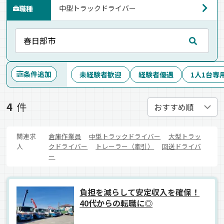
職種
条件追加
未経験者歓迎
経験者優遇
1人1台専
4
件
関連求
倉庫作業員
中型トラックドライバー
大型トラッ
人
クドライバー
トレーラー（牽引）
回送ドライバ
ー
負担を減らして安定収入を確保！
40代からの転職に◎