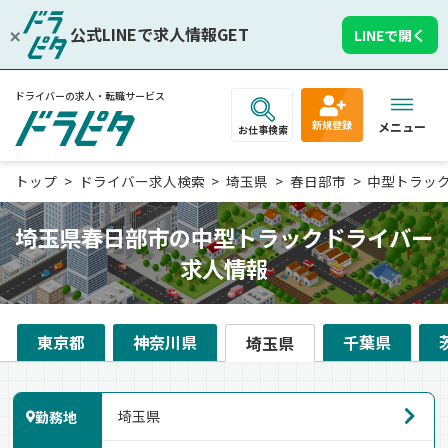
公式LINEで求人情報GET
LINEで開く
ドライバーの求人・転職サービス
新規登録
メニュー
お仕事検索
トップ
ドライバー求人検索
埼玉県
春日部市
中型トラッ
埼玉県春日部市の中型トラックドライバー
求人情報
東京都
神奈川県
千葉県
埼玉県
勤務地