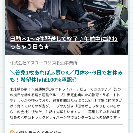
日勤＊1～4件配送して終了♪午前中に終わ
っちゃう日も★
株式会社エスユーロジ 東松山事業所
＼普免1枚あれば応募OK／月休8～9日でお休み
も！希望休ほぼ100％承認◎
未経験多数！＼普通免許1枚でドライバーデビューできます♪／【5つ
の拠点を構える清水運輸グループ】安定企業のため教育・サポート体
制もしっかり整っており、教育期間はたっぷり2カ月！丁寧に時間をか
けて育てていくのが当グループの方針★「研修がしっかりしているか
らこの会社に決めた」と話す先輩もいますよ＾＾募集しているのは正
社員の＜中型トラックドライバー＞物流センターなどへの配送です
♪《日勤のみ》《夕方には帰れる》《早い時は午前中に終わってしま
うことも！》《週休2日制＆大型連休あり》プライベートを大事にしな
中型トラックドライバー