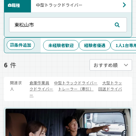
職種
条件追加
未経験者歓迎
経験者優遇
1人1台専
6
件
関連求
倉庫作業員
中型トラックドライバー
大型トラッ
人
クドライバー
トレーラー（牽引）
回送ドライバ
ー