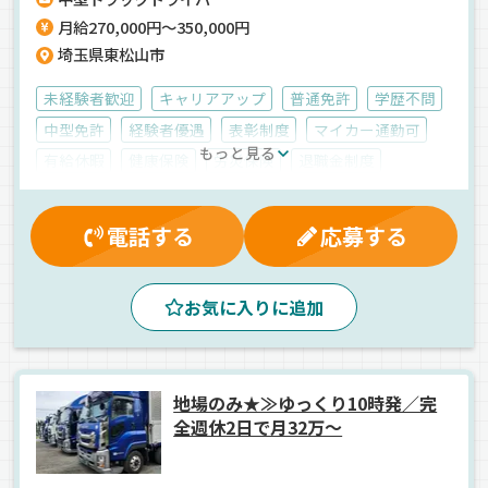
がら働ける環境も魅力です！
月給270,000円～350,000円
埼玉県東松山市
未経験者歓迎
キャリアアップ
普通免許
学歴不問
中型免許
経験者優遇
表彰制度
マイカー通勤可
もっと見る
有給休暇
健康保険
労災保険
退職金制度
厚生年金
雇用保険
交通費支給
賞与
社内イベント
資格取得制度
再雇用制度
電話する
応募する
制服・作業着貸与
朝
夕方
早朝
昼
バックアイモニター装備
中距離
地場
お気に入りに追加
カーナビ搭載
パワーゲート
ジョロダー・ジョルダー
ETC搭載
エアサス
手積み
1人1台専用車
ドライブレコーダー
雑貨
地場のみ★≫ゆっくり10時発／完
日用品
衣料品
食品
ウィング車
正社員
全週休2日で月32万～