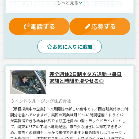
もっと見る
厚生年金
財形貯蓄制度
健康保険
資格取得制度
退職金制度
有給休暇
残業手当
労災保険
業務手当
雇用保険
交通費支給
早朝
夜
昼
電話する
応募する
夕方
朝
地場
中距離
ドライブレコーダー
ETC搭載
拠点多数
新車
バックアイモニター装備
お気に入りに追加
1人1台専用車
建材
ユニック車
平ボディ車
正社員
完全週休2日制＊夕方退勤→毎日
家族と時間を増やせる◎
ウインドクルージング株式会社
【積極採用中の企業】＼9月開始の新しい案件です／固定残業代は60時
間分を含んでいますが、実際の残業は月30～40時間程度！ドライバー
が実質得できる給与体系です◎正社員の中型トラックドライバーとし
て、関東エリアの工場へ地場配送。毎日夕方過ぎには帰宅できるた
め、家族との時間もしっかり確保できます♪積み降ろしはフォークリ
フトを使用し、体力的な負担も少なめ。女性ドライバーも活躍中で