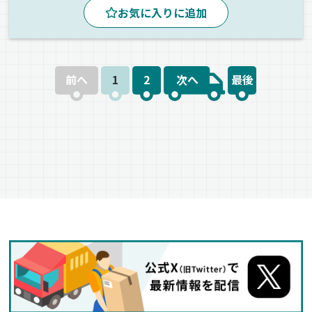
お気に入りに追加
カーナビ搭載
ジョロダー・ジョルダー
1人1台専用車
パレット輸送
ETC搭載
手積み
紙
ウィング車
正社員
前へ
1
2
次へ
最後