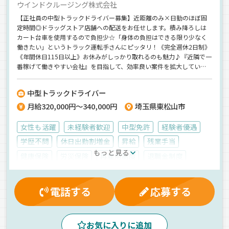
ウインドクルージング株式会社
【正社員の中型トラックドライバー募集】近距離のみ×日勤のほぼ固
定時間◎ドラッグストア店舗への配送をお任せします。積み降ろしは
カート台車を使用するので負担少☆「身体の負担はできる限り少なく
働きたい」というトラック運転手さんにピッタリ！《完全週休2日制》
《年間休日115日以上》お休みがしっかり取れるのも魅力♪『近隣で一
番稼げて働きやすい会社』を目指して、効率良い案件を拡大していま
す！しっかり休みつつ、安定して稼げる環境に変えませんか？
中型トラックドライバー
月給320,000円～340,000円
埼玉県東松山市
女性も活躍
未経験者歓迎
中型免許
経験者優遇
学歴不問
休日出勤割増金
昇給
残業手当
もっと見る
健康保険
労災保険
再雇用制度
退職金制度
交通費支給
資格取得制度
大型連休
無事故手当
マイカー通勤可
制服・作業着貸与
業務手当
電話する
応募する
有給休暇
厚生年金
賞与
雇用保険
深夜手当
朝
夜
夕方
昼
地場
カゴ車輸送
お気に入りに追加
パワーゲート
雑貨
ウィング車
正社員