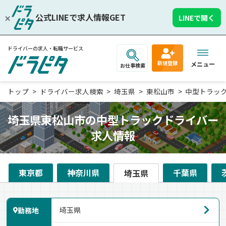
公式LINEで求人情報GET
LINEで開く
ドライバーの求人・転職サービス
新規登録
メニュー
お仕事検索
トップ
ドライバー求人検索
埼玉県
東松山市
中型トラッ
埼玉県東松山市の中型トラックドライバー
求人情報
東京都
神奈川県
千葉県
埼玉県
勤務地