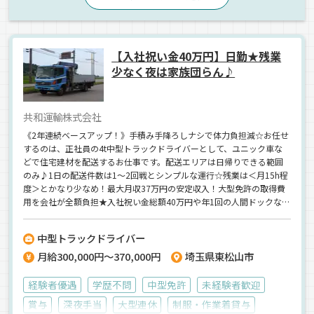
【入社祝い金40万円】日勤★残業
少なく夜は家族団らん♪
共和運輸株式会社
《2年連続ベースアップ！》手積み手降ろしナシで体力負担減☆お任せ
するのは、正社員の4t中型トラックドライバーとして、ユニック車な
どで住宅建材を配送するお仕事です。配送エリアは日帰りできる範囲
のみ♪1日の配送件数は1～2回戦とシンプルな運行☆残業は＜月15h程
度＞とかなり少なめ！最大月収37万円の安定収入！大型免許の取得費
用を会社が全額負担★入社祝い金総額40万円や年1回の人間ドックなど
福利厚生も充実。安定収入と働きやすさ、将来のステップアップを同
時に叶えられる環境です☆
中型トラックドライバー
月給300,000円～370,000円
埼玉県東松山市
経験者優遇
学歴不問
中型免許
未経験者歓迎
賞与
深夜手当
大型連休
制服・作業着貸与