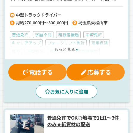
す！また、配送距離や評価が給与に反映される制度を導入。家庭と仕
事を両立しながら、長く働ける環境が整っています。
中型トラックドライバー
月給270,000円～300,000円
埼玉県東松山市
普通免許
学歴不問
経験者優遇
中型免許
キャリアアップ
フォークリフト免許
雇用保険
もっと見る
賞与
大型連休
厚生年金
資格取得制度
無事故手当
制服・作業着貸与
労災保険
昇給
深夜手当
残業手当
再雇用制度
健康保険
電話する
応募する
マイカー通勤可
退職金制度
業務手当
交通費支給
休日出勤割増金
有給休暇
朝
昼
早朝
地場
お気に入りに追加
雑貨
紙
箱車
正社員
普通免許でOK◎地場で1日1～3件
のみ★紙資材の配送