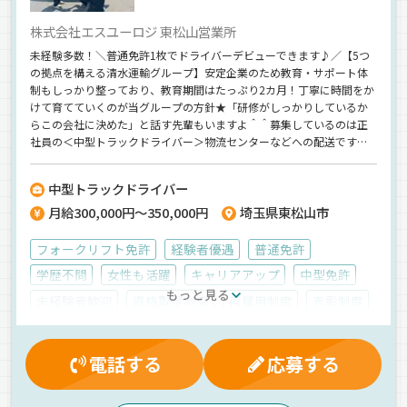
株式会社エスユーロジ 東松山営業所
未経験多数！＼普通免許1枚でドライバーデビューできます♪／【5つ
の拠点を構える清水運輸グループ】安定企業のため教育・サポート体
制もしっかり整っており、教育期間はたっぷり2カ月！丁寧に時間をか
けて育てていくのが当グループの方針★「研修がしっかりしているか
らこの会社に決めた」と話す先輩もいますよ＾＾募集しているのは正
社員の＜中型トラックドライバー＞物流センターなどへの配送です
♪《日勤のみ》《夕方には帰れる》《早い時は午前中に終わってしま
うことも！》《週休2日制＆大型連休あり》プライベートを大事にしな
中型トラックドライバー
がら働ける環境も魅力です！
月給300,000円～350,000円
埼玉県東松山市
フォークリフト免許
経験者優遇
普通免許
学歴不問
女性も活躍
キャリアアップ
中型免許
もっと見る
未経験者歓迎
資格取得制度
再雇用制度
表彰制度
有給休暇
労災保険
社内イベント
賞与
制服・作業着貸与
マイカー通勤可
健康保険
昇給
電話する
応募する
退職金制度
交通費支給
雇用保険
厚生年金
夕方
朝
早朝
真夜中
昼
地場
カゴ車輸送