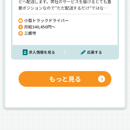
どへ配送します。弊社のサービスを届けるとても重
要ポジションなので"ただ配送するだけ"ではな
く、サービスや接客の経験も活かせます！運転よ
小型トラックドライバー
り作業の時間が長いので「ガッツリ運送業」とい
月給340,450円～
うよりは「サービス業」のイメージです。ラクな仕
三郷市
事ではないですが、その分給与でしっかり還元◎
未経験でも初月から月給32万円以上！転職で最短
の収入アップを目指せますよ♪「適度に身体を動
求人情報を見る
応募する
かして稼ぎたい」「安定した働き方に変えたい」
そんな方にもぴったりです！
もっと見る