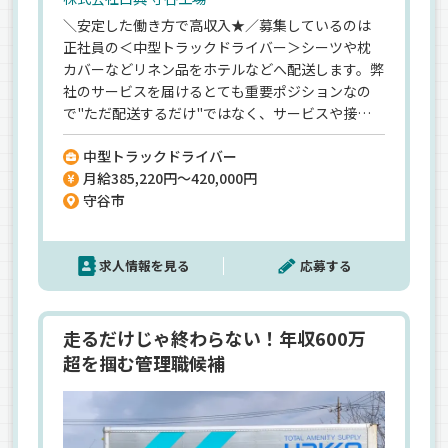
＼安定した働き方で高収入★／募集しているのは
正社員の＜中型トラックドライバー＞シーツや枕
カバーなどリネン品をホテルなどへ配送します。弊
社のサービスを届けるとても重要ポジションなの
で"ただ配送するだけ"ではなく、サービスや接客
の経験も活かせます！運転より作業の時間が長い
中型トラックドライバー
ので「ガッツリ運送業」というよりは「サービス
月給385,220円～420,000円
業」のイメージです。ラクな仕事ではないですが、
守谷市
その分給与でしっかり還元◎未経験でも月給38万
円以上！転職で最短の収入アップを目指せますよ
♪「適度に身体を動かして稼ぎたい」「安定した
求人情報を見る
応募する
働き方に変えたい」そんな方にもぴったりです！
走るだけじゃ終わらない！年収600万
超を掴む管理職候補