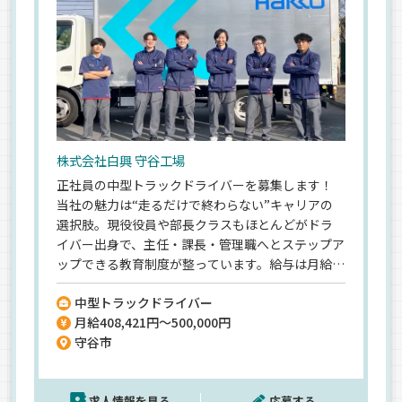
株式会社白興 守谷工場
正社員の中型トラックドライバーを募集します！
当社の魅力は“走るだけで終わらない”キャリアの
選択肢。現役役員や部長クラスもほとんどがドラ
イバー出身で、主任・課長・管理職へとステップア
ップできる教育制度が整っています。給与は月給
40万円以上でスタート、さらに賞与年2回＋評価手
中型トラックドライバー
当年2回（最大年60万円）で年収の大幅アップが目
月給408,421円～500,000円
指せます★頑張りが正当に評価される仕組みで、役
守谷市
職が付くと年収600万円以上も可能です！配送はホ
テルや温浴施設へのリネン品ルート配送で、カゴ車
を使った積み降ろしだから体力的な負担も軽め。
求人情報を見る
応募する
月間休日8~9日のうち、3日間は希望日を休日にで