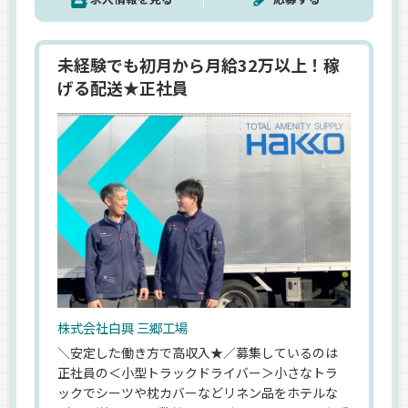
きるので家族旅行や子どもの行事にも参加できま
す。「今はしっかり稼ぎたい、将来は管理職として
安定を得たい」――そんな現役ドライバーにこそ選ん
未経験でも初月から月給32万以上！稼
でほしい職場です。
げる配送★正社員
株式会社白興 三郷工場
＼安定した働き方で高収入★／募集しているのは
正社員の＜小型トラックドライバー＞小さなトラ
ックでシーツや枕カバーなどリネン品をホテルな