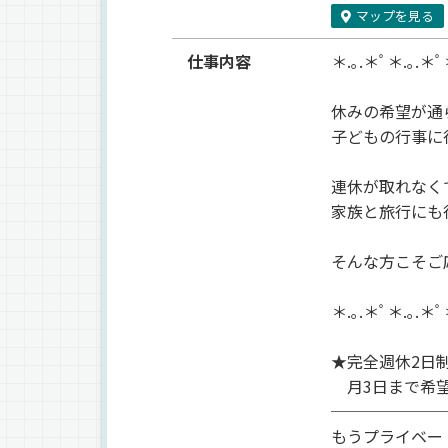
マップを見る
仕事内容
＊.｡.＊ﾟ＊.｡.＊ﾟ
休みの希望が通
子どもの行事に
連休が取れなく
家族と旅行にも
そんな方こそご
＊.｡.＊ﾟ＊.｡.＊ﾟ
★完全週休2日
月3日まで希望
───────
もうプライベー