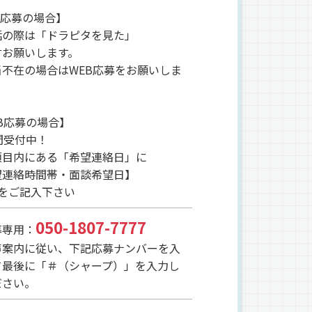
L応募の場合】
話の際は「ドラピタを見た」
言お願いします。
当不在の場合はWEB応募をお願いしま
B応募の場合】
間受付中！
項目内にある「希望連絡日」に
望連絡時間帯・面談希望日】
点をご記入下さい
050-1807-7777
募専用：
声案内に従い、下記応募ナンバーを入
て最後に「＃（シャープ）」を入力し
ださい。