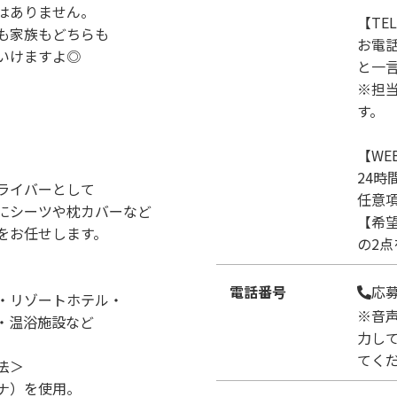
はありません。
【TE
も家族もどちらも
お電
いけますよ◎
と一
※担
す。
【WE
24時
ライバーとして
任意
主にシーツや枕カバーなど
【希
をお任せします。
の2
電話番号
応
・リゾートホテル・
※音
・温浴施設など
力し
てく
法＞
ナ）を使用。