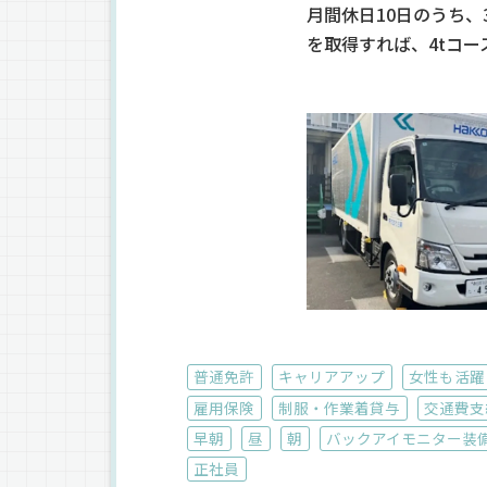
月間休日10日のうち
を取得すれば、4tコ
普通免許
キャリアアップ
女性も活躍
雇用保険
制服・作業着貸与
交通費支
早朝
昼
朝
バックアイモニター装
正社員