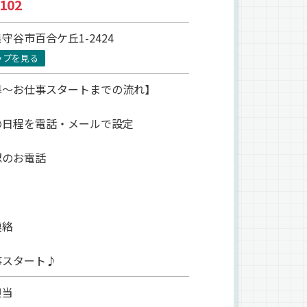
102
守谷市百合ケ丘1-2424
ップを見る
募～お仕事スタートまでの流れ】
の日程を電話・メールで設定
認のお電話
連絡
事スタート♪
担当