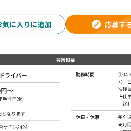
応募す
お気に入りに追加
募集概要
勤務時間
①04:3
ドライバー
＜ 
※残業
50円～
┗仕
価手当年2回
終わ
0円となります
休日・休暇
完全
★月間
合ケ丘1-2424