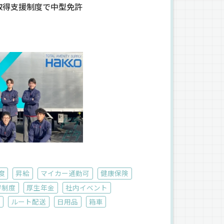
取得支援制度で中型免許
度
昇給
マイカー通勤可
健康保険
得制度
厚生年金
社内イベント
場
ルート配送
日用品
箱車