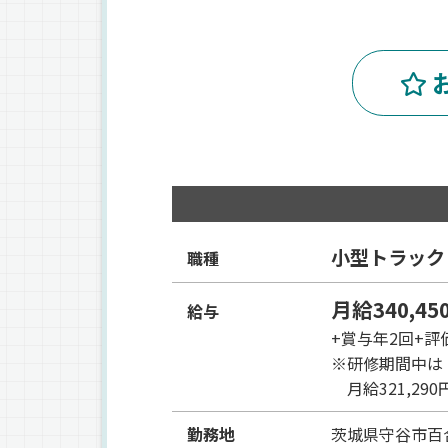
小型トラック
職種
月給340,4
給与
+賞与年2回+評
※研修期間中は
月給321,29
勤務地
茨城県
守谷市
百