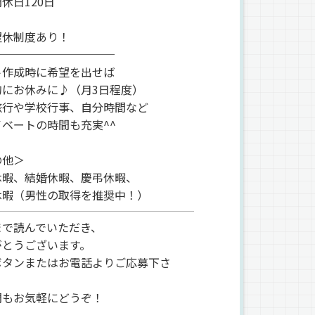
休日120日
望休制度あり！
───────────
ト作成時に希望を出せば
的にお休みに♪（月3日程度）
旅行や学校行事、自分時間など
イベートの時間も充実^^
の他＞
休暇、結婚休暇、慶弔休暇、
休暇（男性の取得を推奨中！）
まで読んでいただき、
がとうございます。
ボタンまたはお電話よりご応募下さ
問もお気軽にどうぞ！