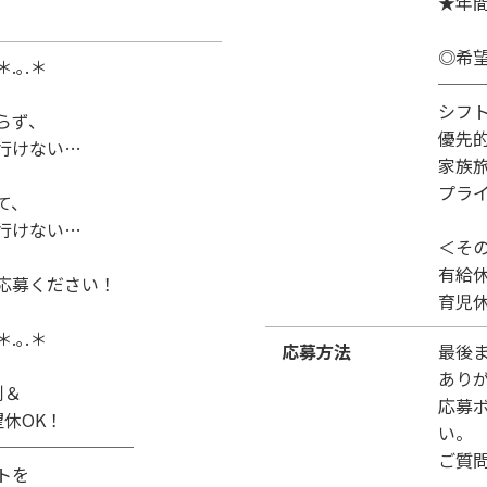
★年間
◎希
＊.｡.＊
──
シフ
らず、
優先
行けない…
家族
プラ
て、
行けない…
＜そ
有給
応募ください！
育児
＊.｡.＊
応募方法
最後
あり
制＆
応募
休OK！
い。
────────
ご質
トを