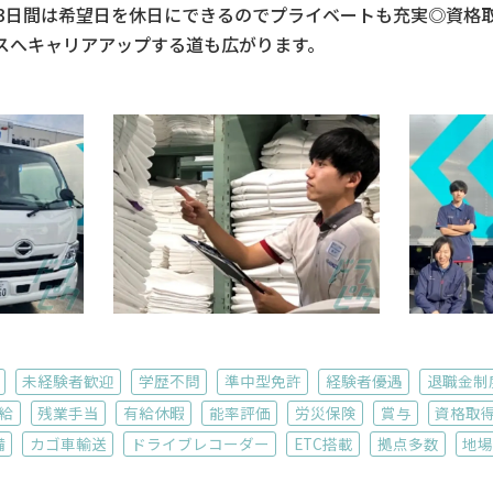
、3日間は希望日を休日にできるのでプライベートも充実◎資格
ースへキャリアアップする道も広がります。
未経験者歓迎
学歴不問
準中型免許
経験者優遇
退職金制
給
残業手当
有給休暇
能率評価
労災保険
賞与
資格取
備
カゴ車輸送
ドライブレコーダー
ETC搭載
拠点多数
地