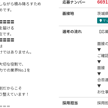
6691
応募ナンバー
しながら積み降ろすため
めです。
面接地
茨城県
マ
〓〓〓〓
を届ける
選考の流れ
【応
在です。
〓〓〓〓
面接
は
▼
けではありません。
ご確
▼
大切な役割で、
面接
での業界No.1を
▼
。
合否
▼
割だからこそ
お仕
り整えています！
採用担当
採用
＝＝＝