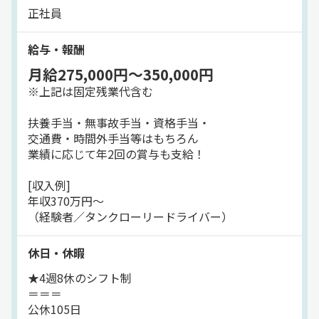
正社員
1人で黙々と進められる仕事です。
＊担当エリアが近いため、
給与・報酬
1日の走行距離は50～80km程度！
月給275,000円～350,000円
※上記は固定残業代含む
扶養手当・無事故手当・資格手当・
交通費・時間外手当等はもちろん
業績に応じて年2回の賞与も支給！
[収入例]
年収370万円～
（経験者／タンクローリードライバー）
休日・休暇
★4週8休のシフト制
＝＝＝
公休105日