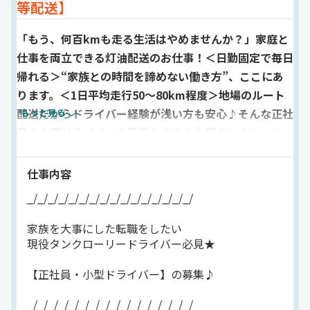
等配送】
「もう、何百kmも走る生活はやめませんか？」家庭と
仕事を両立できる灯油配送のお仕事！＜日勤固定で毎日
帰れる＞“家族との時間を諦めない働き方”、ここにあ
ります。＜1日平均走行50～80km程度＞地場のルート
配送だからドライバー経験が浅い方も安心♪そんな正社
もっと見る
員の小型ドライバーを募集します！小型タンクローリー
を運転して、灯油等の配送・ホームタンクの点検／取替
販売、洗浄のご案内などをお任せ。【担当エリアは勤務
仕事内容
先近隣の個人宅のみ】1日に数100kmの運転が当たり前
_/_/_/_/_/_/_/_/_/_/_/_/_/_/_/_/
の生活はもう終わり。無理のない距離の配送をしません
か？当社は【年商370億円のグループ企業】安定した経
家族を大事にした転職をしたい
現役タンクローリードライバー必見★
営をしているため、転職後の不安は一切ナシで働けます
◎普段の勤務時間も日勤帯のため、家族との時間を大事
【正社員・小型ドライバー】の募集♪
に働けます。その上、年間休日110日と休みも充実◎今
なら入社祝い金・引っ越し費用も支給しているので、転
_/_/_/_/_/_/_/_/_/_/_/_/_/_/_/_/