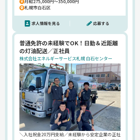
月給275,000円～350,000円
送・ホームタンクの点検／取替販売、洗浄のご案内
札幌市白石区
などをお任せ。【担当エリアは勤務先近隣の個人宅
のみ】1日に数100kmの運転が当たり前の生活はも
求人情報を見る
応募する
う終わり。無理のない距離の配送をしませんか？当
社は【年商370億円のグループ企業】安定した経営
をしているため、転職後の不安は一切ナシで働けま
普通免許の未経験でOK！日勤＆近距離
す◎普段の勤務時間も日勤帯のため、家族との時間
の灯油配送／正社員
を大事に働けます。その上、年間休日110日と休み
も充実◎今なら入社祝い金・引っ越し費用も支給し
株式会社エネルギーサービス札幌 白石センター
ているので、転職を考えているなら、ぜひ一度お話
してみましょう^^
＼入社祝金20万円支給／未経験から安定企業の正社