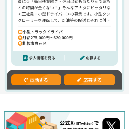
員に☆「毎日残業続き・休日出勤も当たり前で家族
との時間が全くない！」そんなアナタにピッタリな
＜正社員・小型ドライバー＞の募集です。小型タン
クローリーを運転して、灯油等の配送とそれに付随
する業務をお任せ。【普通自動車免許だけで入社】
小型トラックドライバー
でき、小型トラックを運転するために必要な免許
月給275,000円～320,000円
や、危険物の取り扱い資格は入社後に取得活躍可能
札幌市白石区
です◎当社は【年商370億円のグループ企業】安定
した経営をしているため、転職後の不安は一切ナシ
求人情報を見る
応募する
◎【月給27.5万円～の安定収入をお約束】日勤帯で
の勤務のため、家族との時間を大事に働けます。そ
の上、年間休日110日と私生活も充実！今なら入社
祝い金・引っ越し費用も支給しているので、転職を
電話する
応募する
考えているなら、ぜひ一度お話してみましょう^^