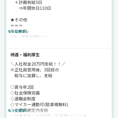
＋計画有給5日
⇒年間休日110日
★その他
＝＝＝
年始休暇
もっと見る
GW・夏季休暇など
大型連休も完備♪
待遇・福利厚生
＼入社祝金20万円支給！！／
※正社員登用後、3回目の
給与に加算し、支給
◇賞与年2回
◇社会保険完備
◇退職金制度
◇マイカー通勤可(駐車場無料)
◇交通費規定内支給
もっと見る
◇扶養手当：5,000円／お子様1人につき