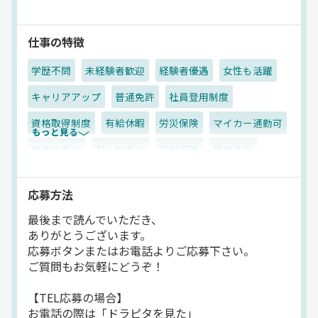
◇住宅手当(当社規定)
◇無事故手当
◇資格手当
仕事の特徴
◇資格取得支援制度
学歴不問
未経験者歓迎
経験者優遇
女性も活躍
⇒危険物取扱者乙種など
業務に必要な資格は会社負担で取得
キャリアアップ
普通免許
社員登用制度
◇引っ越し費用全額補助制度あり
⇒住居探しのフォローはもちろん、
資格取得制度
有給休暇
労災保険
マイカー通勤可
もっと見る
引っ越し費用は会社負担！
※35km以上の転居を伴う場合のみ
無事故手当
引っ越手当
雇用保険
残業手当
◇社員割引制度
健康保険
大型連休
入社祝金
制服・作業着貸与
⇒ガソリン7円値引き・車検・
応募方法
タイヤ・カー用品等の割引購入等
交通費支給
厚生年金
家族手当
賞与
朝
昼
◇グループ企業の飲食店割引
最後まで読んでいただき、
⇒北海道・東北エリアの
夕方
拠点多数
地場
危険物
タンクローリー
ありがとうございます。
飲食店など約90店舗を対象に
応募ボタンまたはお電話よりご応募下さい。
正社員
会計より30％OFF
ご質問もお気軽にどうぞ！
◇入社後1～3ヶ月程度研修期間あり
【TEL応募の場合】
お電話の際は「ドラピタを見た」