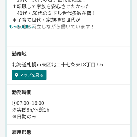
＊転職して家族を安心させたかった
■成果に対して、正当に還元します◎
40代・50代のミドル世代多数在籍！
＝＝＝
＊子育て世代・家族持ち世代が
当社では、
家庭と両立しながら働いています！
もっと見る
インセンティブ制度も整備済み！
アナタの頑張りを
当社は飲食事業・自動車販売事業・
しっかり評価しますよ^
ガソリンスタンド事業など
生活に必要な事業を行っているため
勤務地
***
安定した売上を誇っています
北海道札幌市東区北二十七条東18丁目7-6
◇お任せするのは…
マップを見る
小型ローリー車での
灯油・軽油の配送と
ホームタンク部品の点検/取替販売
勤務時間
タンク洗浄のご案内です。
①07:00~16:00
配送先：
※実働8h/休憩1h
白石区を中心とした近隣の個人宅
※日勤のみ
※固定ルート中心
雇用形態
＊慣れればルートも覚えやすく、