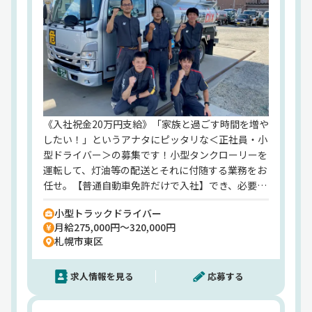
北海道札幌市白石区平和通12丁目 5-62
資本金
6000万円
業務内容
・一般貨物運送業
・石油製品等の販売
HP
https://recruit-es-sapporo.com/
《入社祝金20万円支給》「家族と過ごす時間を増や
したい！」というアナタにピッタリな＜正社員・小
型ドライバー＞の募集です！小型タンクローリーを
運転して、灯油等の配送とそれに付随する業務をお
任せ。【普通自動車免許だけで入社】でき、必要な
小型トラックを運転するための免許や危険物の取り
小型トラックドライバー
扱い資格は入社後に取得活躍可能です◎当社は【年
月給275,000円～320,000円
商370億円のグループ企業】安定した経営をしてい
札幌市東区
るため、転職後の不安は一切ナシで働けます◎【月
給27.5万円～の安定収入をお約束】日勤帯での勤務
求人情報を見る
応募する
のため、家族との時間を大事に働けます。その上、
年間休日110日と私生活も充実！今なら入社祝い
金・引っ越し費用も支給しているので、転職を考え