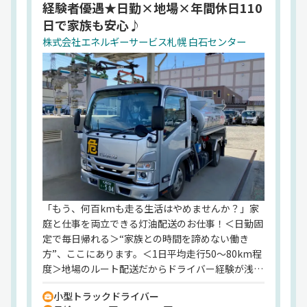
経験者優遇★日勤×地場×年間休日110
ているなら、ぜひ一度お話してみましょう^^
日で家族も安心♪
株式会社エネルギーサービス札幌 白石センター
「もう、何百kmも走る生活はやめませんか？」家
庭と仕事を両立できる灯油配送のお仕事！＜日勤固
定で毎日帰れる＞“家族との時間を諦めない働き
方”、ここにあります。＜1日平均走行50～80km程
度＞地場のルート配送だからドライバー経験が浅い
方も安心♪そんな正社員の小型ドライバーを募集し
小型トラックドライバー
ます！小型タンクローリーを運転して、灯油等の配