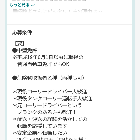
職を考えているなら、ぜひ一度お話してみましょう^^
もっと見る
■経験者さんにピッタリ！その理由は…
＝＝＝
勤務先近隣への配送のみなので、
運転の負担はほとんどナシ！
応募条件
【要】
個人宅への配送ですが、
●中型免許
行き先もほとんど決まっているため、
※平成19年6月1日以前に取得の
1ヶ月もすれば
普通自動車免許でもOK
スグに慣れることが出来ますよ^^
●危険物取扱者乙種（丙種も可）
毎日数100kmを走る、なんて生活は
まずしないため、
＊現役ローリードライバー大歓迎
終了時間が読みやすいのも嬉しい◎
＊現役タンクローリー運転手大歓迎
＊元ローリードライバーという
■創業69年の歴史を持つ安定企業！
ブランクのある方も歓迎！
＝＝＝
＊配送・運送の経験を活かしての
飲食からガソリンスタンドなど、
転職を応援しています。
幅広い事業を擁しているため、
＊安定企業へ転職したい
何があっても安心な生活をお約束♪
20代・30代の若手世代を応援！