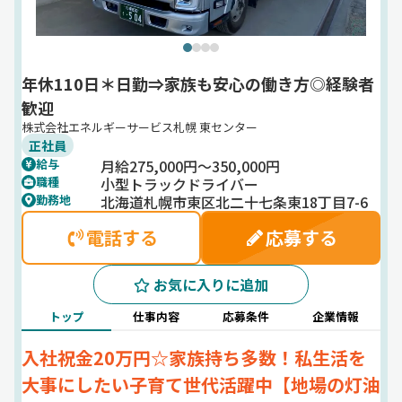
年休110日＊日勤⇒家族も安心の働き方◎経験者
歓迎
株式会社エネルギーサービス札幌 東センター
正社員
月給275,000円～350,000円
給与
小型トラックドライバー
職種
北海道札幌市東区北二十七条東18丁目7-6
勤務地
電話する
応募する
お気に入りに追加
トップ
仕事内容
応募条件
企業情報
入社祝金20万円☆家族持ち多数！私生活を
大事にしたい子育て世代活躍中【地場の灯油