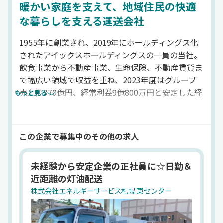
暖かい家庭を支えて、地域住民の快適
な暮らしを支える運送会社
1955年に創業され、2019年にホールディングス化
されたアイックスホールディングスの一員の当社。
飲食事業から不動産事業、生命保険、不動産賃貸ま
で幅広い領域で収益を重ね、2023年度はグループ
売上高370億円、経常利益9億800万円と安定した経
もっと見る
営基盤をもっています。これからもお客様の生活を
支えるために、運送業・物流業専門求人サイト『ド
ラピタ』では、軽油・石油を配送する小型タンクロ
この企業で募集中のその他の求人
ーリードライバーの転職・求人情報を掲載していま
す。
未経験から安定企業の正社員に☆日勤＆
法人名
近距離の灯油配送
株式会社エネルギーサービス札幌
設立
株式会社エネルギーサービス札幌 東センター
1997年8月
住所