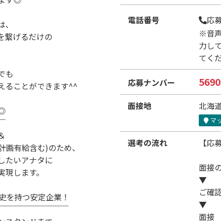
電話番号
応
は、
※音
を繋げるだけの
力し
てく
でも
5690
応募ナンバー
えることができます^^
面接地
北海道
◎
マ
￣
＆
選考の流れ
【応
(計画有給含む)のため、
したいアナタに
面接
実現します。
▼
ご確
歴史を持つ安定企業！
▼
￣￣￣￣￣￣￣￣￣
面接