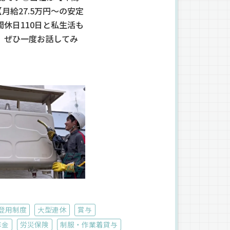
給27.5万円～の安定
休日110日と私生活も
、ぜひ一度お話してみ
登用制度
大型連休
賞与
年金
労災保険
制服・作業着貸与