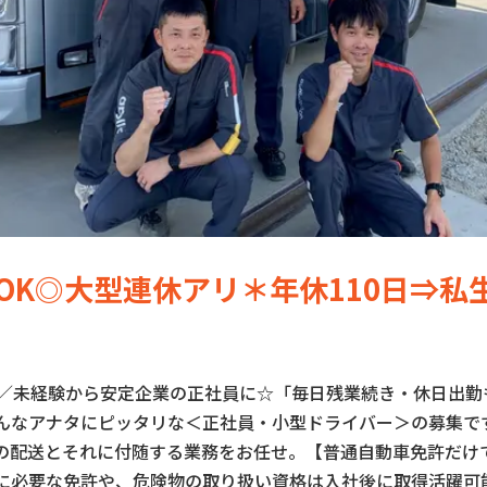
OK◎大型連休アリ＊年休110日⇒私
給／未経験から安定企業の正社員に☆「毎日残業続き・休日出勤
んなアナタにピッタリな＜正社員・小型ドライバー＞の募集で
の配送とそれに付随する業務をお任せ。【普通自動車免許だけ
に必要な免許や、危険物の取り扱い資格は入社後に取得活躍可