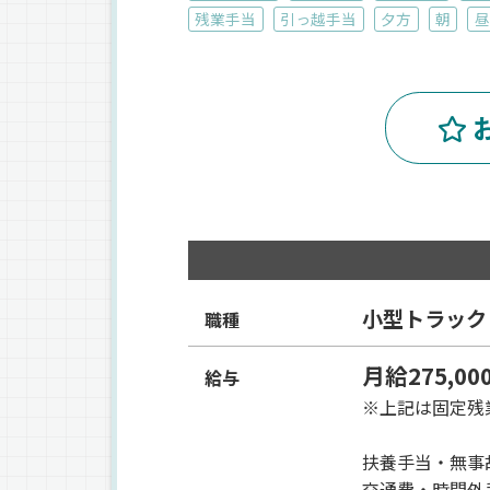
残業手当
引っ越手当
夕方
朝
昼
小型トラック
職種
月給275,00
給与
※上記は固定残
扶養手当・無事
交通費・時間外