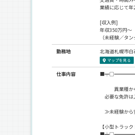
業績に応じて年
[収入例]
年収350万円～
（未経験／タン
勤務地
北海道
札幌市白
マップを見る
仕事内容
■┯□━━━━
異業種から
必要な免許は入
≫未経験から安
【小型トラック
■┷□━━━━