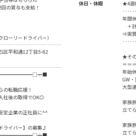
休日・休暇
★4週
2回の賞与も支給！
‥‥
年間休
＋計
⇒実質
クローリードライバー）
‥‥
石区
平和通12丁目5-62
★そ
＝＝
年始
━━━━━━━□┯■
GW
大型
の転職応援！
社後の取得でOK◎
家族
立て
定企業の正社員に^^
家族
ドライバー】の募集♪
立て
━━━━━━━□┷■