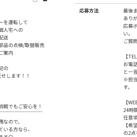
応募方法
最後
あり
ーを運転して
応募
個人宅への
い。
配送
ご質
部品の点検/取替販売
ご案内
【TE
お電
記の
と一
任せします！！
※担
す。
【WE
挑戦でもご安心を！
24時
￣￣￣￣￣￣￣￣￣
任意
務なので、
【希
ている方なら、
の2
ます◎