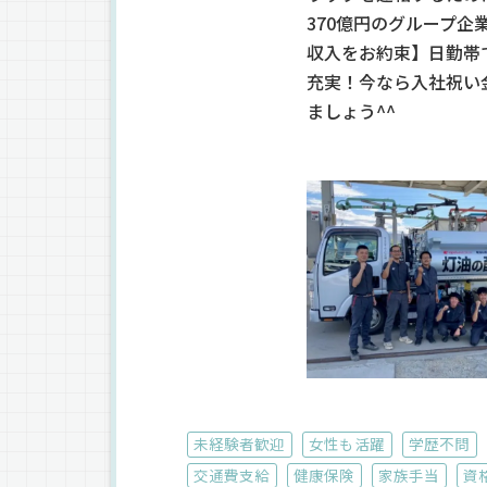
370億円のグループ企
収入をお約束】日勤帯
充実！今なら入社祝い
ましょう^^
未経験者歓迎
女性も活躍
学歴不問
交通費支給
健康保険
家族手当
資