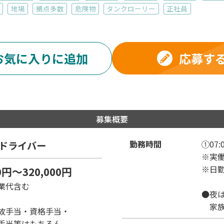
地場
拠点多数
危険物
タンクローリー
正社員
応募す
お気に入りに追加
募集概要
勤務時間
①07:0
ドライバー
※実働
※日
0円～320,000円
業代含む
●夜
家族
故手当・資格手当・
手当等はもちろん