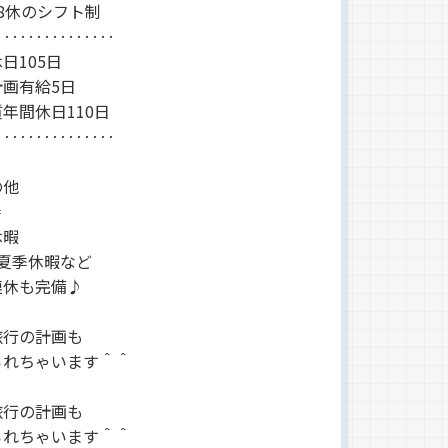
8休のシフト制
‥‥‥‥‥‥‥‥
日105日
画有給5日
年間休日110日
‥‥‥‥‥‥‥‥
の他
＝
休暇
・夏季休暇など
連休も完備♪
旅行の計画も
られちゃいます＾＾
旅行の計画も
られちゃいます＾＾