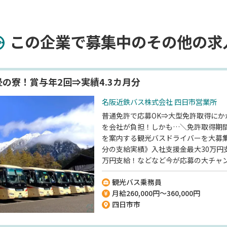
この企業で募集中のその他の求
畳の寮！賞与年2回⇒実績4.3カ月分
名阪近鉄バス株式会社 四日市営業所
普通免許で応募OK⇒大型免許取得にか
を会社が負担！しかも…＼免許取得期
を案内する観光バスドライバーを大募集
分の支給実績》入社支援金最大30万円
万円支給！などなど今が応募の大チャ
社員寮に月7000円で住める》約10畳
観光バス乗務員
部屋ですよ◎《未経験スタートの社員
月給260,000円～360,000円
トのドライバーを多数育ててきた実績
四日市市
してくださいね♪