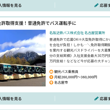
人情報を見る
応募
免許取得支援！普通免許でバス運転手に
名阪近鉄バス株式会社 名古屋営業所
普通免許で応募OK⇒大型免許取得にか
を会社が負担！しかも…＼免許取得期
を案内する観光バスドライバーを大募集
分の支給実績》入社支援金最大30万円
万円支給！などなど今が応募の大チャ
社員寮に月3000円で住める》約10畳
観光バス乗務員
部屋ですよ◎《未経験スタートの社員
月給260,000円～360,000円
トのドライバーを多数育ててきた実績
名古屋市
してくださいね♪
人情報を見る
応募