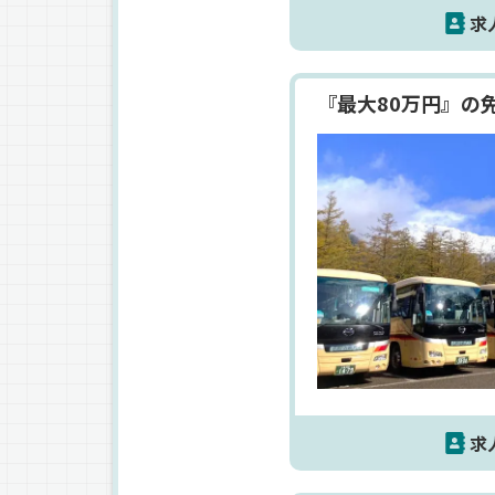
求
『最大80万円』の
求