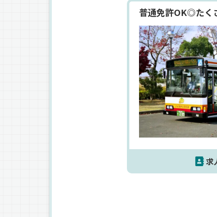
普通免許OK◎たく
求