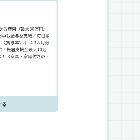
かる費用『最大80万円』
間中も給与を支給／毎日家
《賞与年2回！4.3カ月分
給！転居支援金最大10万
ス！《家具・家電付きの社
ワンルーム！もちろん1人部
7割以上》未経験スタート
あるので、安心して入社し
する