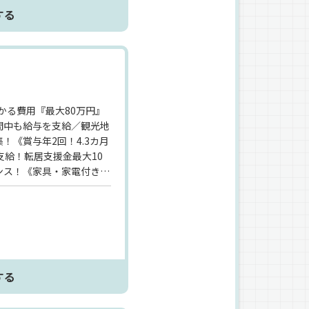
する
かる費用『最大80万円』
間中も給与を支給／観光地
！《賞与年2回！4.3カ月
支給！転居支援金最大10
ンス！《家具・家電付きの
のワンルーム！もちろん1人
が7割以上》未経験スター
があるので、安心して入社
する