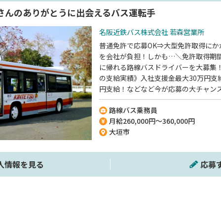
さんのありがとうに出会えるバス運転手
名阪近鉄バス株式会社 若森営業所
普通免許で応募OK⇒大型免許取得にか
を会社が負担！しかも…＼免許取得期
に帰れる路線バスドライバーを大募集！
の支給実績》入社支援金最大30万円支
円支給！などなど今が応募の大チャン
員寮に月7000円で住める》約10畳の
路線バス乗務員
屋ですよ◎《未経験スタートの社員が
月給260,000円～360,000円
のドライバーを多数育ててきた実績が
大垣市
てください♪
人情報を見る
応募