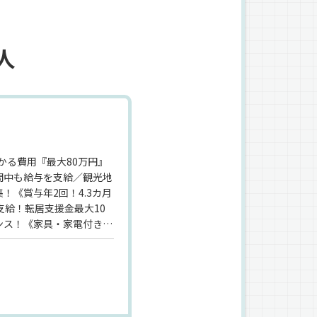
人
かる費用『最大80万円』
間中も給与を支給／観光地
！《賞与年2回！4.3カ月
支給！転居支援金最大10
ンス！《家具・家電付きの
のワンルーム！もちろん1人
が7割以上》未経験スター
があるので、安心して入社