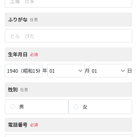
ふりがな
任意
生年月日
必須
年
月
日
性別
任意
男
女
電話番号
必須