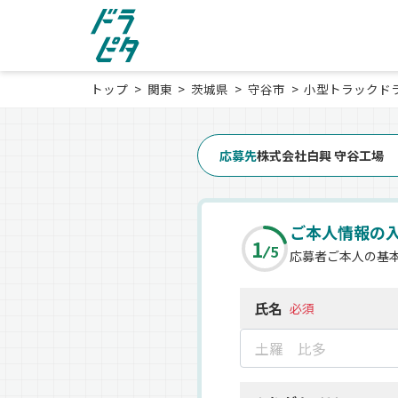
トップ
関東
茨城県
守谷市
小型トラックド
応募先
株式会社白興 守谷工場
ご本人情報の
1
5
応募者ご本人の基
氏名
必須