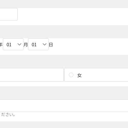
年
月
日
女
ください。