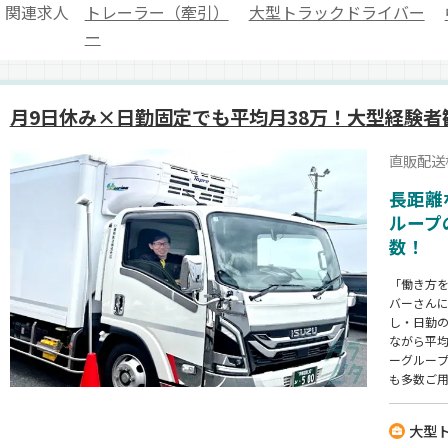
関連求人
トレーラー（牽引）
大型トラックドライバー
ー
月9日休み×日勤固定でも平均月38万！大型経験者
直販配送
長距離
ループ
数！
「働き方
バーさん
し・日勤
ながら平均
ーグルー
も多数ご用
で、腰を
大型