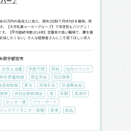
イバー♪
給42万円の高収入に加え、週休2日制で月休9日を確保。夜
す。【大手乳業メーカーグループ】で安定性もバツグン！
ます。【平均勤続年数は14年】定着率が高い職場で、腰を据
妥協したくない」そんな経験者さんにこそ見てほしい求人
木県宇都宮市
女性も活躍
学歴不問
昇給
社内イベント
財形貯蓄制度
厚生年金
労災保険
員登用制度
賞与
深夜手当
交通費支給
保険
休日出勤割増金
夜
早朝
真夜中
センター便
パワーゲート
バックアイモニター装備
新車
食品