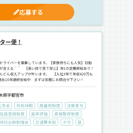
応募する
ター便！
型ドライバーを募集しています。【家族持ちにも人気】日勤
が言える＾＾ 【長い目で見て安心】年1の定期昇給あり！
どん収入アップが叶います。 【入社3年で年収420万も
⇒過去10年連続支給中 まずは気軽にお問合せ下さい！
木県宇都宮市
生年金
有給休暇
再雇用制度
決算賞与
社員登用制度
能率評価
資格取得制度
休日出勤割増金
交通費支給
夕方
昼