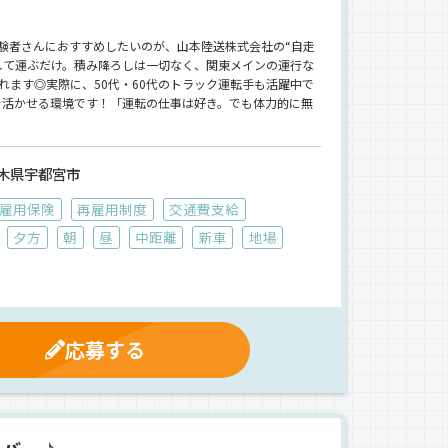
験者さんにおすすめしたいのが、山本陸送株式会社の“自走
して運ぶだけ。積み降ろしは一切なく、関東メインの運行な
れます◎実際に、50代・60代のトラック運転手も活躍中で
ルを活かせる環境です！「運転の仕事は好き。でも体力的に無
木県宇都宮市
雇用保険
再雇用制度
交通費支給
夕方
朝
昼
中距離
新車
地場
応募する