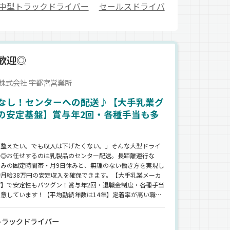
中型トラックドライバー
セールスドライバ
歓迎◎
株式会社 宇都宮営業所
なし！センターへの配送♪【大手乳業グ
の安定基盤】賞与年2回・各種手当も多
を整えたい。でも収入は下げたくない。」そんな大型ドライ
に◎お任せするのは乳製品のセンター配送。長距離運行な
のみの固定時間帯・月9日休みと、無理のない働き方を実現し
月給38万円の安定収入を確保できます。【大手乳業メーカ
プ】で安定性もバツグン！賞与年2回・退職金制度・各種手当
意しています！【平均勤続年数は14年】定着率が高い職場
据えて働くのにもぴったりです。
トラックドライバー