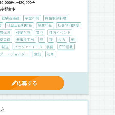
0,000円～420,000円
県宇都宮市
経験者優遇
学歴不問
資格取得制度
険
休日出勤割増金
厚生年金
社員登用制度
康保険
残業手当
賞与
社内イベント
寮完備
無事故手当
昼
夜
夕方
朝
ト輸送
バックアイモニター装備
ETC搭載
ダー・ジョルダー
食品
箱車
応募する
♪