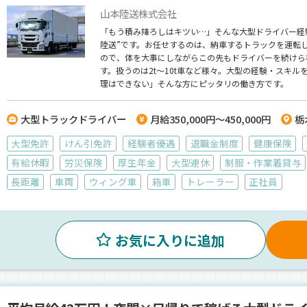
山本陸送株式会社
「もう積み降ろしはキツい…」そんな大型ドライバー経
陸送”です。お任せするのは、納車するトラックを運転
ので、体を大事にしながらこの先もドライバーを続けら
す。扱うのは2t～10t車など様々。大型の経験・スキ
理はできない」そんな方にピッタリの働き方です。
大型トラックドライバー
月給350,000円～450,000円
栃
大型免許
けん引免許
経験者優遇
退職金制度
健康保険
有給休暇
労災保険
厚生年金
大型連休
制服・作業着貸与
長距離
車両
ウィング車
箱車
トレーラー
正社員
お気に入りに追加