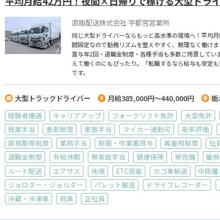
平均月給42万円！夜間×日帰りで稼げる大型ドラ
直販配送株式会社 宇都宮営業所
同じ大型ドライバーならもっと高水準の環境へ！平均月
間固定なので勤務リズムを整えやすく、無理なく働けま
賞与年2回・退職金制度・各種手当も多数ご用意してい
えて働くのにもぴったり。「転職するなら給与も安定も
です。
大型トラックドライバー
月給385,000円～440,000円
栃
経験者優遇
キャリアアップ
フォークリフト免許
大型免許
残業手当
表彰制度
家族手当
マイカー通勤可
能率評価
資格取得制度
業務手当
制服・作業着貸与
再雇用制度
社
退職金制度
有給休暇
無事故手当
健康保険
寮完備
雇用
ルート配送
エアサス
地場
ETC搭載
カゴ車輸送
中距離
ジョロダー・ジョルダー
パレット輸送
ドライブレコーダー
冷蔵・冷凍車
箱車
正社員