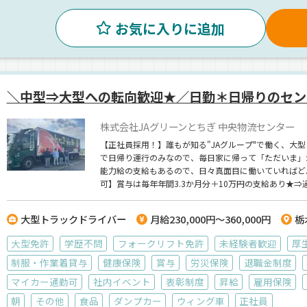
お気に入りに追加
＼中型⇒大型への転向歓迎★／日勤＊日帰りのセン
株式会社JAグリーンとちぎ 中央物流センター
【正社員採用！】誰もが知る"JAグループ"で働く、大
で日帰り運行のみなので、毎日家に帰って「ただいま」
能力給の支給もあるので、日々真面目に働いていればどん
可】賞与は毎年年間3.3か月分＋10万円の支給あり★
大型トラックドライバー
月給230,000円～360,000円
栃
大型免許
学歴不問
フォークリフト免許
未経験者歓迎
厚
制服・作業着貸与
健康保険
賞与
労災保険
退職金制度
マイカー通勤可
社内イベント
表彰制度
昇給
雇用保険
朝
その他
食品
ダンプカー
ウィング車
正社員