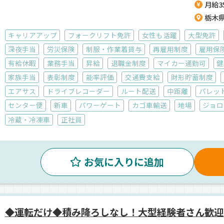
月給35
栃木
キャリアアップ
フォークリフト免許
女性も活躍
大型免許
深夜手当
労災保険
制服・作業着貸与
再雇用制度
雇用保
有給休暇
業務手当
昇給
退職金制度
マイカー通勤可
健
家族手当
表彰制度
能率評価
交通費支給
財形貯蓄制度
エアサス
ドライブレコーダー
ルート配送
中距離
パレッ
センター便
新車
パワーゲート
カゴ車輸送
地場
ジョロ
冷蔵・冷凍車
正社員
お気に入りに追加
◆運転だけ◆積み降ろしなし！大型経験者さん歓迎