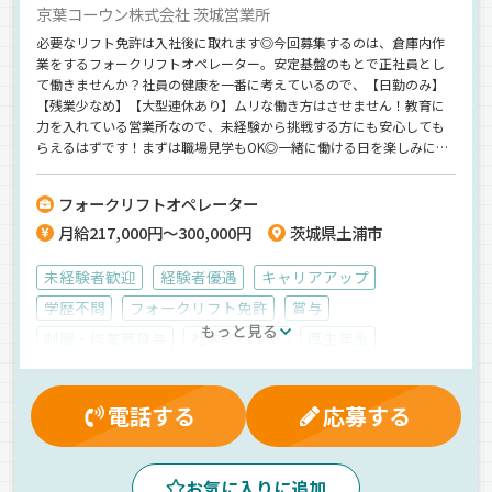
京葉コーウン株式会社 茨城営業所
必要なリフト免許は入社後に取れます◎今回募集するのは、倉庫内作
業をするフォークリフトオペレーター。安定基盤のもとで正社員とし
て働きませんか？社員の健康を一番に考えているので、【日勤のみ】
【残業少なめ】【大型連休あり】ムリな働き方はさせません！教育に
力を入れている営業所なので、未経験から挑戦する方にも安心しても
らえるはずです！まずは職場見学もOK◎一緒に働ける日を楽しみにし
ていますね♪
フォークリフトオペレーター
月給217,000円～300,000円
茨城県土浦市
未経験者歓迎
経験者優遇
キャリアアップ
学歴不問
フォークリフト免許
賞与
もっと見る
制服・作業着貸与
社内イベント
厚生年金
再雇用制度
大型連休
健康保険
有給休暇
早出手当
表彰制度
資格取得制度
休日出勤割増金
電話する
応募する
残業手当
家族手当
労災保険
退職金制度
マイカー通勤可
雇用保険
昇給
深夜手当
お気に入りに追加