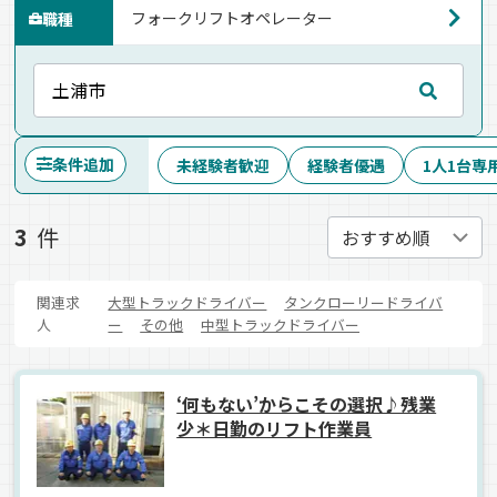
職種
条件追加
未経験者歓迎
経験者優遇
1人1台専
3
件
関連求
大型トラックドライバー
タンクローリードライバ
人
ー
その他
中型トラックドライバー
‘何もない’からこその選択♪残業
少＊日勤のリフト作業員