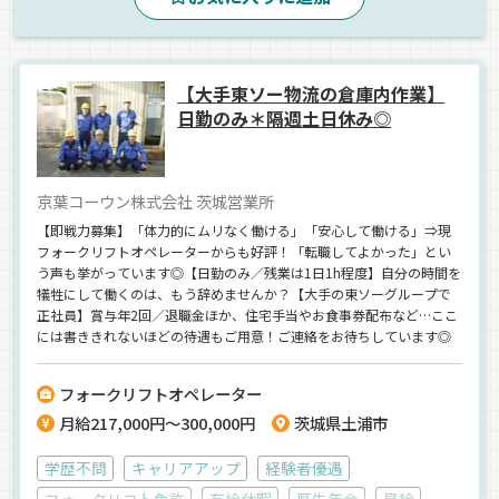
交通費支給
夕方
朝
昼
庫内作業員募集
正社員
【大手東ソー物流の倉庫内作業】
日勤のみ＊隔週土日休み◎
京葉コーウン株式会社 茨城営業所
【即戦力募集】「体力的にムリなく働ける」「安心して働ける」⇒現
フォークリフトオペレーターからも好評！「転職してよかった」とい
う声も挙がっています◎【日勤のみ／残業は1日1h程度】自分の時間を
犠牲にして働くのは、もう辞めませんか？【大手の東ソーグループで
正社員】賞与年2回／退職金ほか、住宅手当やお食事券配布など…ここ
には書ききれないほどの待遇もご用意！ご連絡をお待ちしています◎
フォークリフトオペレーター
月給217,000円～300,000円
茨城県土浦市
学歴不問
キャリアアップ
経験者優遇
フォークリフト免許
有給休暇
厚生年金
昇給