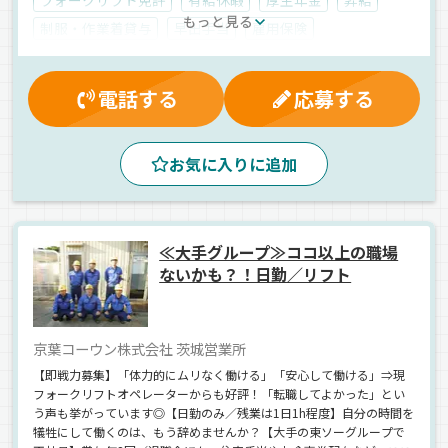
もっと見る
制服・作業着貸与
早出手当
雇用保険
休日出勤割増金
マイカー通勤可
再雇用制度
家族手当
賞与
資格取得制度
社内イベント
電話する
応募する
退職金制度
労災保険
表彰制度
深夜手当
交通費支給
残業手当
健康保険
大型連休
夕方
お気に入りに追加
朝
昼
庫内作業員募集
正社員
≪大手グループ≫ココ以上の職場
ないかも？！日勤／リフト
京葉コーウン株式会社 茨城営業所
【即戦力募集】「体力的にムリなく働ける」「安心して働ける」⇒現
フォークリフトオペレーターからも好評！「転職してよかった」とい
う声も挙がっています◎【日勤のみ／残業は1日1h程度】自分の時間を
犠牲にして働くのは、もう辞めませんか？【大手の東ソーグループで