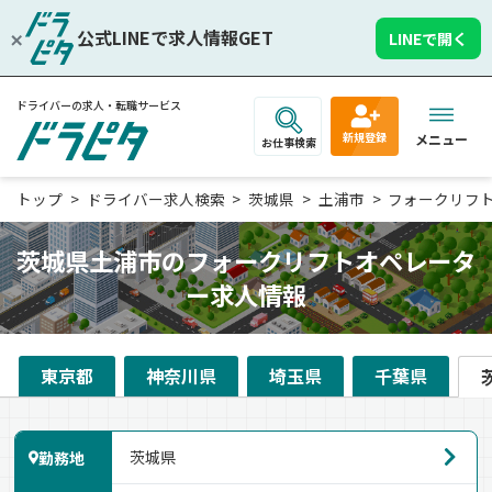
公式LINEで求人情報GET
LINEで開く
ドライバーの求人・転職サービス
新規登録
メニュー
お仕事検索
トップ
ドライバー求人検索
茨城県
土浦市
フォークリフ
茨城県土浦市のフォークリフトオペレータ
ー求人情報
東京都
神奈川県
埼玉県
千葉県
勤務地