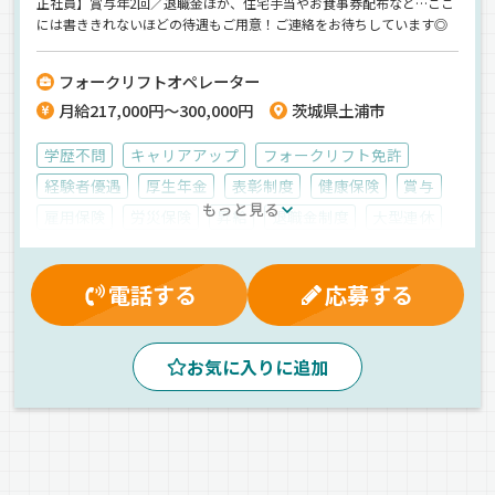
正社員】賞与年2回／退職金ほか、住宅手当やお食事券配布など…ここ
には書ききれないほどの待遇もご用意！ご連絡をお待ちしています◎
フォークリフトオペレーター
月給217,000円～300,000円
茨城県土浦市
学歴不問
キャリアアップ
フォークリフト免許
経験者優遇
厚生年金
表彰制度
健康保険
賞与
もっと見る
雇用保険
労災保険
昇給
退職金制度
大型連休
資格取得制度
有給休暇
交通費支給
深夜手当
家族手当
マイカー通勤可
再雇用制度
早出手当
電話する
応募する
制服・作業着貸与
社内イベント
残業手当
休日出勤割増金
昼
夕方
朝
庫内作業員募集
お気に入りに追加
正社員