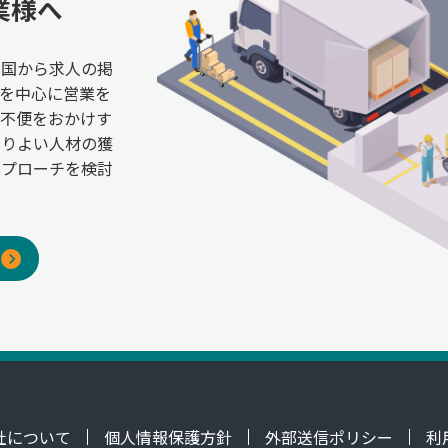
業様へ
全国から求人の掲
を中心に営業を
ご不便をおかけす
よりよい人材の獲
アプローチを検討
社について
個人情報保護方針
外部送信ポリシー
利