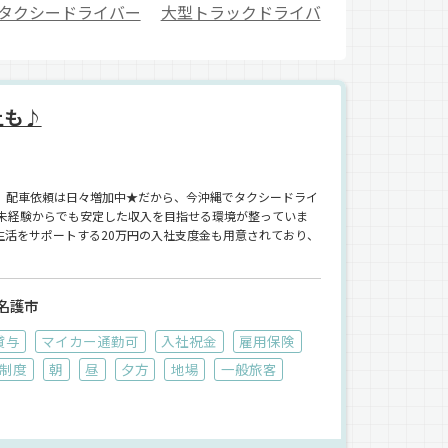
タクシードライバー
大型トラックドライバ
上も♪
】配車依頼は日々増加中★だから、今沖縄でタクシードライ
未経験からでも安定した収入を目指せる環境が整っていま
活をサポートする20万円の入社支度金も用意されており、
名護市
貸与
マイカー通勤可
入社祝金
雇用保険
制度
朝
昼
夕方
地場
一般旅客