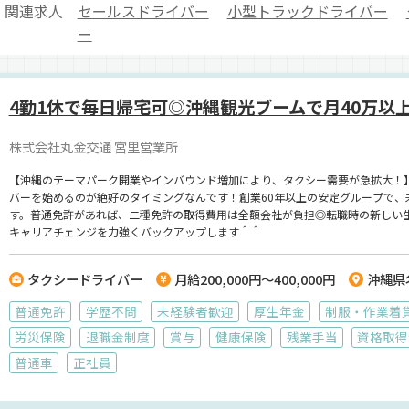
関連求人
セールスドライバー
小型トラックドライバー
ー
4勤1休で毎日帰宅可◎沖縄観光ブームで月40万以
株式会社丸金交通 宮里営業所
【沖縄のテーマパーク開業やインバウンド増加により、タクシー需要が急拡大！
バーを始めるのが絶好のタイミングなんです！創業60年以上の安定グループで、
す。普通免許があれば、二種免許の取得費用は全額会社が負担◎転職時の新しい生
キャリアチェンジを力強くバックアップします＾＾
タクシードライバー
月給200,000円～400,000円
沖縄県
普通免許
学歴不問
未経験者歓迎
厚生年金
制服・作業着
労災保険
退職金制度
賞与
健康保険
残業手当
資格取得
普通車
正社員