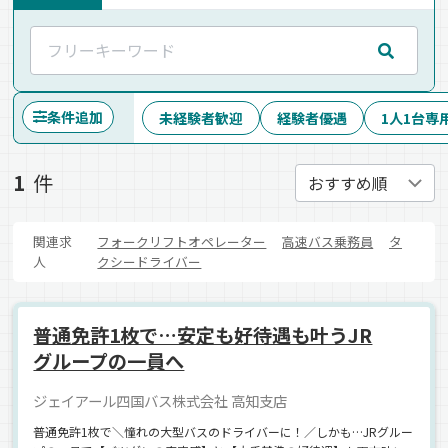
条件追加
未経験者歓迎
経験者優遇
1人1台専
1
件
関連求
フォークリフトオペレーター
高速バス乗務員
タ
人
クシードライバー
普通免許1枚で…安定も好待遇も叶うJR
グループの一員へ
ジェイアール四国バス株式会社 高知支店
普通免許1枚で＼憧れの大型バスのドライバーに！／しかも…JRグルー