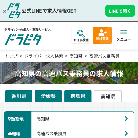
公式LINEで求人情報GET
LINEで開く
ドライバーの求人・転職サービス
新規登録
メニュー
お仕事検索
トップ
ドライバー求人検索
高知県
高速バス乗務員
高知県の高速バス乗務員の求人情報
香川県
愛媛県
徳島県
高知県
勤務地
職種