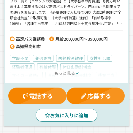
プの一員で【バツグンの安定感】と【大手基準の好待遇】も両方叶い
ますよ♪募集するのは＜高速バスドライバー＞。四国内から関東まで
の運行をお任せします。《必要免許は入社後でOK》大型2種免許は”全
額会社負担”で取得可能！《大手の好待遇に注目》「有給取得率
100％」「各種手当充実」「月給35万円以上＋賞与年2回も可能」「年
間休日102日」の好待遇！《半年～1年で正社員へ》ほぼ100％の人が
正社員に登用されているので安心してください◎
高速バス乗務員
月給260,000円～350,000円
高知県高知市
学歴不問
普通免許
未経験者歓迎
女性も活躍
経験者優遇
有給休暇
休日出勤割増金
もっと見る
マイカー通勤可
深夜手当
退職金制度
残業手当
制服・作業着貸与
賞与
財形貯蓄制度
健康保険
厚生年金
業務手当
雇用保険
資格取得制度
電話する
応募する
交通費支給
労災保険
昇給
家族手当
早朝
昼
夕方
夜
朝
地場
高速バス
路線バス
お気に入りに追加
中距離
一般旅客
バス
契約社員