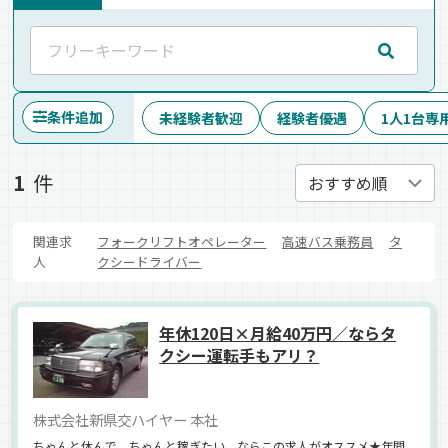
条件追加
未経験者歓迎
経験者優遇
1人1台専
1
件
関連求
フォークリフトオペレーター
高速バス乗務員
タ
人
クシードライバー
年休120日×月給40万円／ならタ
クシー運転手もアリ？
株式会社新県交ハイヤー 本社
ちゃんと休んで、ちゃんと稼ぎたい。ならこの求人がオススメ★年間