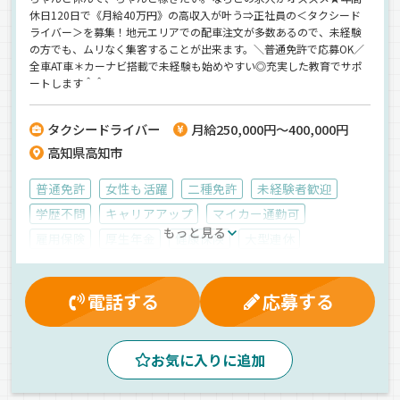
休日120日で《月給40万円》の高収入が叶う⇒正社員の＜タクシード
ライバー＞を募集！地元エリアでの配車注文が多数あるので、未経験
の方でも、ムリなく集客することが出来ます。＼普通免許で応募OK／
全車AT車＊カーナビ搭載で未経験も始めやすい◎充実した教育でサポ
ートします＾＾
タクシードライバー
月給250,000円～400,000円
高知県高知市
普通免許
女性も活躍
二種免許
未経験者歓迎
学歴不問
キャリアアップ
マイカー通勤可
もっと見る
雇用保険
厚生年金
健康保険
大型連休
労災保険
資格取得制度
早朝
昼
夜
夕方
朝
真夜中
1人1台専用車
ドライブレコーダー
電話する
応募する
AT可
カーナビ搭載
一般旅客
タクシー
正社員
お気に入りに追加