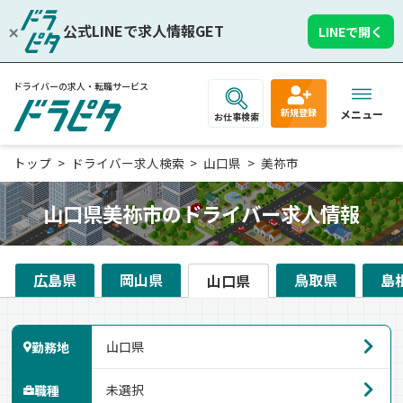
公式LINEで求人情報GET
LINEで開く
ドライバーの求人・転職サービス
新規登録
メニュー
お仕事検索
トップ
ドライバー求人検索
山口県
美祢市
山口県美祢市のドライバー求人情報
広島県
岡山県
鳥取県
島
山口県
勤務地
職種