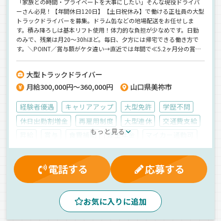
「家族との時間・プライベートを大事にしたい」そんな現役ドライバ
ーさん必見！【年間休日120日】【土日祝休み】で働ける正社員の大型
トラックドライバーを募集。ドラム缶などの地場配送をお任せしま
す。積み降ろしは基本リフト使用！体力的な負担が少なめです。日勤
のみで、残業は月20～30hほど。毎日、夕方には帰宅できる働き方で
す。＼POINT／賞与額がケタ違い→直近では年間で≪5.2ヶ月分の賞与
≫を支給！年収500万円以上の高収入が手に入ります。【巴興業株式会
社】でのお仕事ですが、応募はドラピタエージェントを通じてのご紹
大型トラックドライバー
介になります！
月給300,000円～360,000円
山口県美祢市
経験者優遇
キャリアアップ
大型免許
学歴不問
休日出勤割増金
再雇用制度
大型連休
交通費支給
もっと見る
昇給
賞与
食費補助
厚生年金
マイカー通勤可
健康保険
退職金制度
能率評価
資格取得制度
雇用保険
社員登用制度
有給休暇
表彰制度
電話する
応募する
労災保険
制服・作業着貸与
早朝
朝
夕方
昼
夜
ルート配送
バックアイモニター装備
お気に入りに追加
パワーゲート
ドライブレコーダー
1人1台専用車
地場
エアサス
ETC搭載
中距離
その他