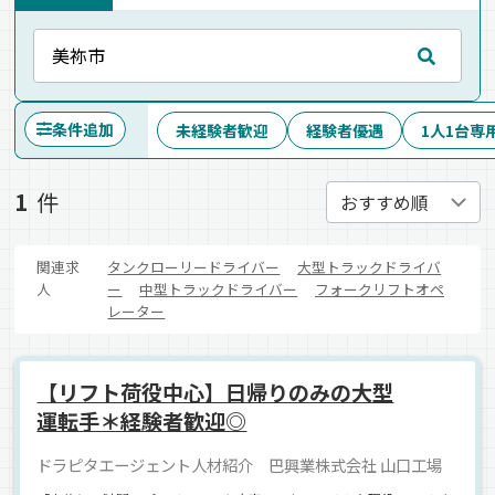
条件追加
未経験者歓迎
経験者優遇
1人1台専
1
件
関連求
タンクローリードライバー
大型トラックドライバ
人
ー
中型トラックドライバー
フォークリフトオペ
レーター
【リフト荷役中心】日帰りのみの大型
運転手＊経験者歓迎◎
ドラピタエージェント人材紹介 巴興業株式会社 山口工場