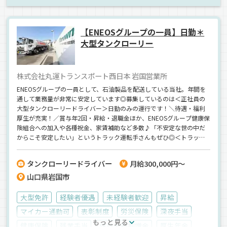
ドライブレコーダー
中距離
カーナビ搭載
地場
食品
建材
ウィング車
正社員
【ENEOSグループの一員】日勤＊
大型タンクローリー
株式会社丸運トランスポート西日本 岩国営業所
ENEOSグループの一員として、石油製品を配送している当社。年間を
通して業務量が非常に安定しています◎募集しているのは＜正社員の
大型タンクローリードライバー＞日勤のみの運行です！＼待遇・福利
厚生が充実！／賞与年2回・昇給・退職金ほか、ENEOSグループ健康保
険組合への加入や各種祝金、家賃補助など多数♪「不安定な世の中だ
からこそ安定したい」というトラック運転手さんもぜひ◎＜トラック
運転手／タンクローリー運転手の経験者歓迎＞＜40代・50代～、最後
の転職も応援！＞
タンクローリードライバー
月給300,000円～
山口県岩国市
大型免許
経験者優遇
未経験者歓迎
昇給
マイカー通勤可
表彰制度
労災保険
深夜手当
もっと見る
健康保険
残業手当
休日出勤割増金
厚生年金