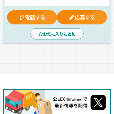
有給休暇
交通費支給
雇用保険
入社祝金
賞与
退職金制度
夕方
朝
昼
早朝
地場
電話する
応募する
ドライブレコーダー
拠点多数
危険物
タンクローリー
正社員
お気に入りに追加