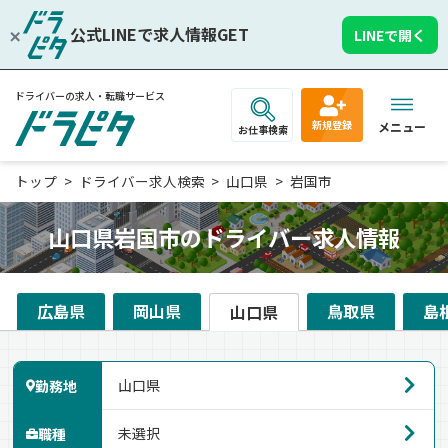
公式LINEで求人情報GET
LINEで開く
ドライバーの求人・転職サービス
新規登録
メニュー
お仕事検索
トップ
ドライバー求人検索
山口県
岩国市
山口県岩国市のドライバー求人情報
広島県
岡山県
鳥取県
島
山口県
勤務地
職種