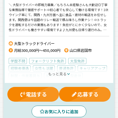
＼ 大型ドライバーの即戦力募集／もちろん未経験さんも大歓迎◎丁寧
な乗務指導で徹底サポート⇒初心者でも安心して働ける環境です！10t
ウイング車にて、関西・九州方面へ主に食品・建材の輸送をお任せし
ます。関西便は今話題のリレー輸送で積み降ろし作業ナシ！⇒トラッ
クを運転するだけの業務もあります！負担がとにかく少ないので、女
性ドライバーも働きやすい環境ですよ♪九州便も日帰り運行のみ。リ
フトでの積み降ろしがメインとなります！＼ 条件面も文句なし ／《年
間休日119日》の完全週休2日制でプライベートの充実も間違いナシ。
大型トラックドライバー
それでいて、月給45万円の高収入も目指せるって最高じゃないです
月給300,000円～450,000円
山口県岩国市
か？
学歴不問
フォークリフト免許
大型免許
経験者優遇
女性も活躍
普通免許
キャリアアップ
もっと見る
制服・作業着貸与
家族手当
大型連休
マイカー通勤可
無事故手当
休日出勤割増金
健康保険
雇用保険
資格取得制度
表彰制度
電話する
応募する
賞与
社員登用制度
昇給
有給休暇
交通費支給
厚生年金
労災保険
夜
夕方
昼
早朝
朝
お気に入りに追加
真夜中
新車
ETC搭載
AT可