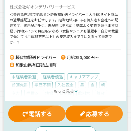
株式会社ギオンデリバリーサービス
＜普通免許1枚で始める＞軽貨物配送ドライバー！大手ECサイト商品
の近距離配送をお任せします。担当地域内にある個人宅や会社への配
達です。置き配が多く、再配達は少なめ！効率よく荷物を運べます◎
軽い荷物メインで負担も少なめ→女性やシニアも活躍中！自分の裁量
で働けて《月給35万円以上》の安定収入まで手に入るって最高で
は…？
軽貨物配送ドライバー
月給350,000円～
和歌山県有田郡広川町
未経験者歓迎
経験者優遇
キャリアアップ
普通免許
学歴不問
入社祝金
昼
夜
朝
もっと見る
夕方
手積み
地場
日用品
飲料水
雑貨
食品
衣料品
菓子
軽四輪（AT）
業務委託
電話する
応募する