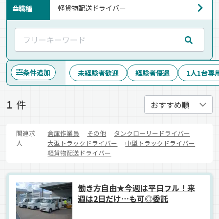
職種
条件追加
未経験者歓迎
経験者優遇
1人1台専
1
件
関連求
倉庫作業員
その他
タンクローリードライバー
人
大型トラックドライバー
中型トラックドライバー
軽貨物配送ドライバー
働き方自由★今週は平日フル！来
週は2日だけ…も可◎委託