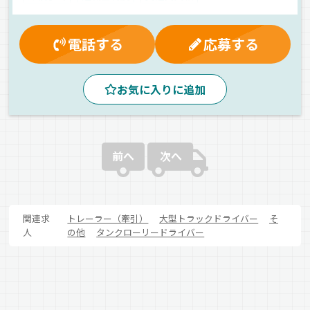
制服・作業着貸与
有給休暇
雇用保険
マイカー通勤可
厚生年金
休日出勤割増金
電話する
応募する
残業手当
再雇用制度
健康保険
昼
夜
夕方
真夜中
朝
早朝
地場
拠点多数
エアサス
お気に入りに追加
中距離
ETC搭載
バックアイモニター装備
ドライブレコーダー
危険物
タンクローリー
正社員
前へ
次へ
関連求
トレーラー（牽引）
大型トラックドライバー
そ
人
の他
タンクローリードライバー