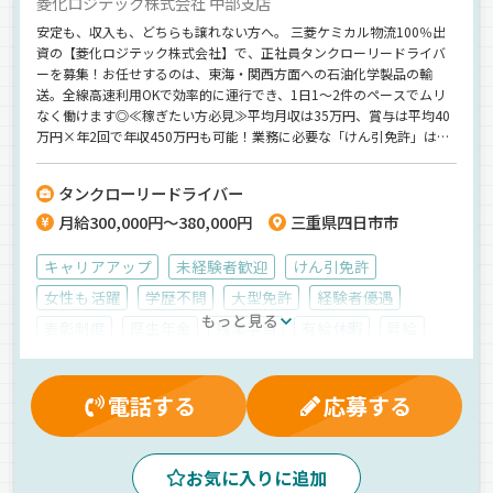
菱化ロジテック株式会社 中部支店
安定も、収入も、どちらも譲れない方へ。 三菱ケミカル物流100％出
資の【菱化ロジテック株式会社】で、正社員タンクローリードライバ
ーを募集！お任せするのは、東海・関西方面への石油化学製品の輸
送。全線高速利用OKで効率的に運行でき、1日1～2件のペースでムリ
なく働けます◎≪稼ぎたい方必見≫平均月収は35万円、賞与は平均40
万円×年2回で年収450万円も可能！業務に必要な「けん引免許」は会
社全額負担で取得可能です◎スキルを磨きながら確実に収入を伸ばせ
ますよ♪＼ローリー経験者ならわかる！嬉しいポイント／整備は専門
タンクローリードライバー
スタッフが担当し、同じ商材を運ぶため洗浄作業もなし！運転に集中
月給300,000円～380,000円
三重県四日市市
できる環境が整っています★「休みやすさ」はドライバーからお墨付
き！有給休暇は前日でも申請OKなので、プライベートも充実します◎
家族行事や自分の時間も大切にできる職場です。
キャリアアップ
未経験者歓迎
けん引免許
女性も活躍
学歴不問
大型免許
経験者優遇
もっと見る
表彰制度
厚生年金
残業手当
有給休暇
昇給
マイカー通勤可
退職金制度
健康保険
能率評価
雇用保険
賞与
休日出勤割増金
制服・作業着貸与
電話する
応募する
再雇用制度
労災保険
資格取得制度
深夜手当
業務手当
入社祝金
無事故手当
昼
朝
夕方
お気に入りに追加
ETC搭載
バックアイモニター装備