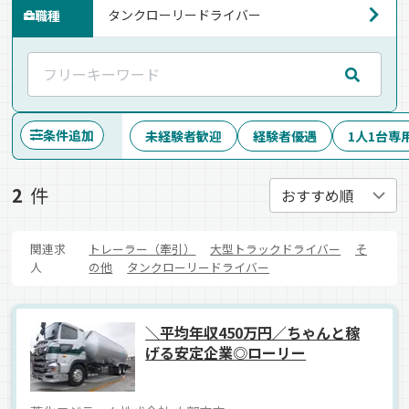
職種
条件追加
未経験者歓迎
経験者優遇
1人1台専
2
件
関連求
トレーラー（牽引）
大型トラックドライバー
そ
人
の他
タンクローリードライバー
＼平均年収450万円／ちゃんと稼
げる安定企業◎ローリー