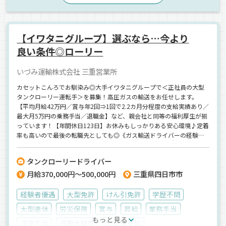
ドライブレコーダー
長距離
地場
拠点多数
中距離
粉粒体
液体
危険物
タンクローリー
【イワタニグループ】選ぶなら…今より
正社員
良い条件◎ローリー
いづみ運輸株式会社 三重営業所
カセットこんろでお馴染み◎大手イワタニグループで＜正社員の大型
タンクローリー運転手＞を募集！高圧ガスの輸送をお任せします。
【平均月給42万円／賞与年2回⇒1回で2.2カ月分程度の支給実績あり／
最大月5万円の乗務手当／退職金】など、親会社と同等の福利厚生が揃
っています！【年間休日123日】お休みもしっかりある安心環境♪定着
率も高いので最後の転職先としても◎《ガス輸送ドライバーの経験者
歓迎》《現役のタンクローリー運転手も歓迎》《中高年の最後の転職
も応援！》ご連絡をお待ちしています！【インスタ開設しました！
タンクローリードライバー
@IWATANI.BUTSURYU】
月給370,000円～500,000円
三重県四日市市
経験者優遇
大型免許
けん引免許
学歴不問
大型連休
労災保険
賞与
昇給
業務手当
もっと見る
深夜手当
退職金制度
交通費支給