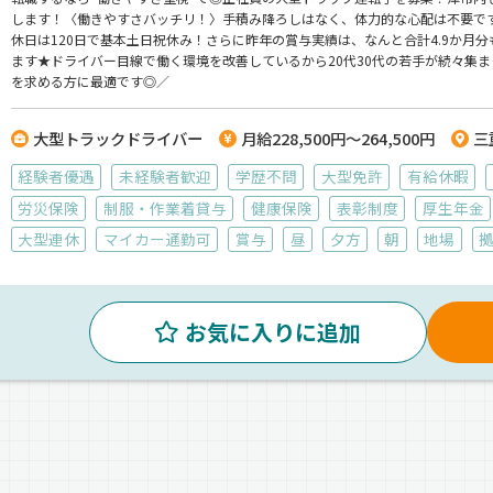
します！〈働きやすさバッチリ！〉手積み降ろしはなく、体力的な心配は不要で
休日は120日で基本土日祝休み！さらに昨年の賞与実績は、なんと合計4.9か月
ます★ドライバー目線で働く環境を改善しているから20代30代の若手が続々集
を求める方に最適です◎／
大型トラックドライバー
月給228,500円～264,500円
三
経験者優遇
未経験者歓迎
学歴不問
大型免許
有給休暇
労災保険
制服・作業着貸与
健康保険
表彰制度
厚生年金
大型連休
マイカー通勤可
賞与
昼
夕方
朝
地場
お気に入りに追加