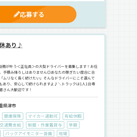
応募する
休あり♪
た勤務が叶う＜正社員＞の大型ドライバーを募集します！お任
、手積み降ろしはありません◎あなたの稼ぎたい度合に合
「ムリなく長く続けたい」そんなドライバーにこそ選んで
もあり、安心して続けられますよ♪＼トラックは1人1台専
者さん大歓迎です！
重県津市
健康保険
マイカー通勤可
有給休暇
交通費支給
制服・作業着貸与
早朝
バックアイモニター装備
地場