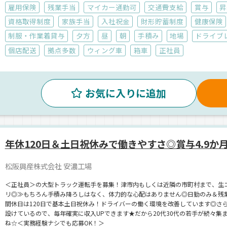
雇用保険
残業手当
マイカー通勤可
交通費支給
賞与
昇
資格取得制度
家族手当
入社祝金
財形貯蓄制度
健康保険
制服・作業着貸与
夕方
昼
朝
手積み
地場
ドライブ
個店配送
拠点多数
ウィング車
箱車
正社員
お気に入りに追加
年休120日＆土日祝休みで働きやすさ◎賞与4.9か
松阪興産株式会社 安濃工場
＜正社員＞の大型トラック運転手を募集！津市内もしくは近隣の市町村まで、生
リ◎≫もちろん手積み降ろしはなく、体力的な心配はありません◎日勤のみ＆残
間休日は120日で基本土日祝休み！ドライバーの働く環境を改善しています◎さら
設けているので、毎年確実に収入UPできます★だから20代30代の若手が続々
ね☆＜実務経験ナシでも応募OK！＞