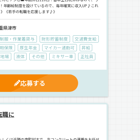
／！年齢給制度を設けているので、毎年確実に収入UP♪これ
！》《若手の転職を応援します♪》
重県津市
制服・作業着貸与
財形貯蓄制度
交通費支給
用保険
厚生年金
マイカー通勤可
昇給
地場
液体
その他
ミキサー車
正社員
応募する
転職に
もしくは近隣の市町村まで、生コンクリートの運搬をお任せ