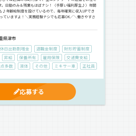
す。日勤のみ＆残業もほぼナシ！〈手厚い福利厚生♪〉年間
分も♪年齢給制度を設けているので、毎年確実に収入UPでき
まっていますよ！＼実務経験ナシでも応募OK／＼働きやすさ
重県津市
休日出勤割増金
退職金制度
財形貯蓄制度
昇給
保養所有
雇用保険
交通費支給
拠点多数
液体
その他
ミキサー車
正社員
応募する