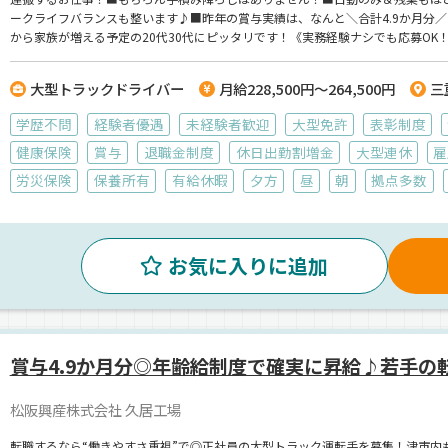
ークライフバランスも整います♪■昨年の賞与実績は、なんと＼合計4.9か月分
から家族が増える予定の20代30代にピッタリです！《実務経験ナシでも応募OK
大型トラックドライバー
月給228,500円～264,500円
三
学歴不問
経験者優遇
未経験者歓迎
大型免許
表彰制度
健康保険
賞与
退職金制度
休日出勤割増金
大型連休
雇
労災保険
保養所有
有給休暇
夕方
昼
朝
拠点多数
お気に入りに追加
賞与4.9か月分◎年齢給制度で確実に昇給♪若手の
松阪興産株式会社 久居工場
転職するなら“働きやすさ重視”で◎正社員の大型トラック運転手を募集！津市内