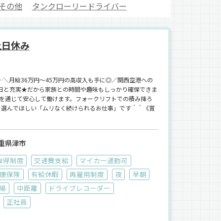
その他
タンクローリードライバー
土日休み
…＼月給36万円～45万円の高収入も手に◎／関西空港への
0日と充実★だから家族との時間や趣味もしっかり確保できま
を通じて安心して働けます。フォークリフトでの積み降ろ
こそ選んでほしい「ムリなく続けられるお仕事」です＾＾《賞
重県津市
取得制度
交通費支給
マイカー通勤可
康保険
有給休暇
再雇用制度
夜
早朝
場
中距離
ドライブレコーダー
正社員