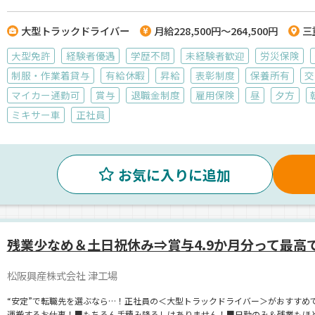
大型トラックドライバー
月給228,500円～264,500円
三
大型免許
経験者優遇
学歴不問
未経験者歓迎
労災保険
制服・作業着貸与
有給休暇
昇給
表彰制度
保養所有
交
マイカー通勤可
賞与
退職金制度
雇用保険
昼
夕方
ミキサー車
正社員
お気に入りに追加
残業少なめ＆土日祝休み⇒賞与4.9か月分って最高
松阪興産株式会社 津工場
“安定”で転職先を選ぶなら…！正社員の＜大型トラックドライバー＞がおすすめ
運搬するお仕事！■もちろん手積み降ろしはありません！■日勤のみ＆残業もほと