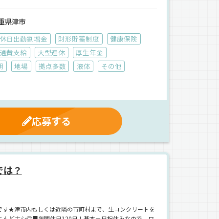
重県津市
休日出勤割増金
財形貯蓄制度
健康保険
通費支給
大型連休
厚生年金
朝
地場
拠点多数
液体
その他
応募する
では？
です★津市内もしくは近隣の市町村まで、生コンクリートを
んどナシ◎■年間休日120日！基本土日祝休みなので、ワ