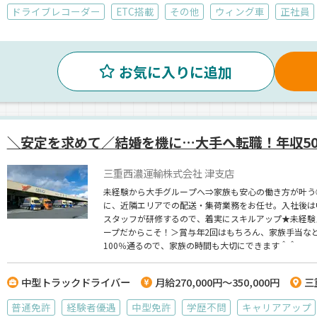
ドライブレコーダー
ETC搭載
その他
ウィング車
正社員
お気に入りに追加
＼安定を求めて／結婚を機に…大手へ転職！年収50
三重西濃運輸株式会社 津支店
未経験から大手グループへ⇒家族も安心の働き方が叶う
に、近隣エリアでの配送・集荷業務をお任せ。入社後は
スタッフが研修するので、着実にスキルアップ★未経験
ープだからこそ！＞賞与年2回はもちろん、家族手当な
100％通るので、家族の時間も大切にできます＾＾
中型トラックドライバー
月給270,000円～350,000円
三
普通免許
経験者優遇
中型免許
学歴不問
キャリアアップ