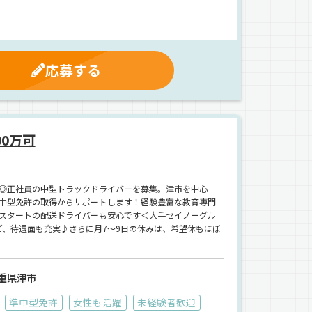
応募する
0万可
◎正社員の中型トラックドライバーを募集。津市を中心
中型免許の取得からサポートします！経験豊富な教育専門
スタートの配送ドライバーも安心です＜大手セイノーグル
ど、待遇面も充実♪さらに月7～9日の休みは、希望休もほぼ
重県津市
準中型免許
女性も活躍
未経験者歓迎