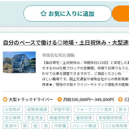
お気に入りに追加
自分のペースで働ける◎地場・土日祝休み・大型連
有限会社和合運輸
【毎日帰宅／土日祝休み／年間休日110日】と安定し
せするのは化粧ブロックの定期便。地場で日帰りなうえ
わせて仕事を調整できますので、ご相談くださいね＾＾
ほしい職場です。国土交通省や保険会社からの表彰実績
用車★／現役の大型ドライバーやトラック運転手の経験
大型トラックドライバー
月給330,000円～349,800円
三
大型免許
経験者優遇
学歴不問
フォークリフト免許
賞与
労災保険
厚生年金
再雇用制度
雇用保険
資格取得制度
真夜中
朝
昼
夜
中距離
パレット輸送
1人1台専用車