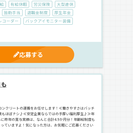
給
有給休暇
労災保険
大型連休
皆勤手当
退職金制度
厚生年金
レコーダー
バックアイモニター装備
応募する
月も
コンクリートの運搬をお任せします！≪働きやすさはバッチ
業もほぼナシ♪≪安定企業ならではの手厚い福利厚生♪≫年
に昨年の賞与実績は、なんと合計4.9か月分！年齢給制度も
集まっていますよ！気になった方は、お気軽にご応募ください