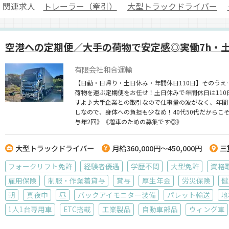
関連求人
トレーラー（牽引）
大型トラックドライバー
空港への定期便／大手の荷物で安定感◎実働7h・
有限会社和合運輸
【日勤・日帰り・土日休み・年間休日110日】そのうえ
荷物を運ぶ定期便をお任せ！土日休みで年間休日は11
すよ♪大手企業との取引なので仕事量の波がなく、年間
しなので、身体への負担も少なめ！40代50代だから
与年2回》《増車のための募集です◎》
大型トラックドライバー
月給360,000円～450,000円
三
フォークリフト免許
経験者優遇
学歴不問
大型免許
資格
雇用保険
制服・作業着貸与
賞与
厚生年金
労災保険
健
朝
真夜中
昼
バックアイモニター装備
パレット輸送
地
1人1台専用車
ETC搭載
工業製品
自動車部品
ウィング車