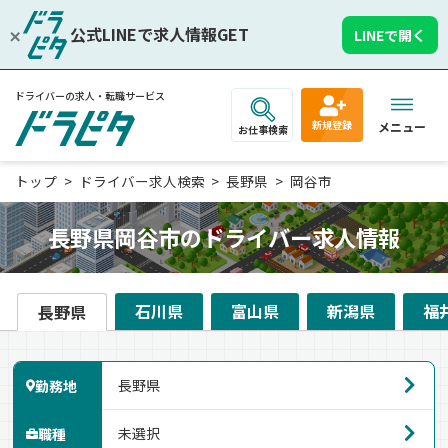
公式LINEで求人情報GET
LINEで開く
ドライバーの求人・転職サービス
新規登録
メニュー
お仕事検索
トップ
ドライバー求人検索
長野県
岡谷市
長野県岡谷市のドライバー求人情報
石川県
富山県
新潟県
福
長野県
勤務地
職種