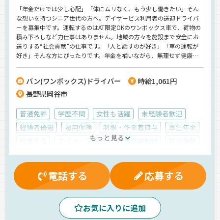
「年金だけでは少し心配」「体にムリなく、もう少し働きたい」そん
な想いを持つシニア世代の方へ。デイサービス利用者の送迎ドライバ
ーを募集中です。運転するのはAT限定OKのワンボックス車で、荷物の
積み下ろしなど力仕事はありません。地域の方々を施設まで安全にお
送りする“社会貢献”の仕事です。「人と話すのが好き」「車の運転が
好き」そんな方にぴったりです。年金を補いながら、無理せず健康的
に働ける“セカンドキャリア”を始めませんか？
バン(ワンボックス)ドライバー
時給1,061円
長野県岡谷市
普通免許
学歴不問
女性も活躍
未経験者歓迎
経験者優遇
雇用保険
制服・作業着貸与
厚生年金
もっと見る
残業手当
マイカー通勤可
社員登用制度
労災保険
交通費支給
有給休暇
昇給
健康保険
夕方
昼
朝
拠点多数
地場
AT可
電話する
応募する
バックアイモニター装備
カーナビ搭載
その他
ワンボックス
パート
お気に入りに追加