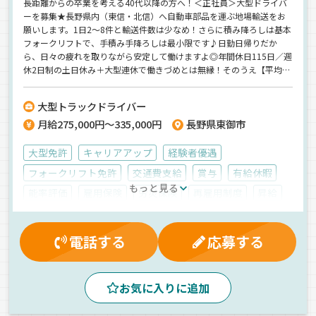
長距離からの卒業を考える40代以降の方へ！＜正社員＞大型ドライバ
ーを募集★長野県内（東信・北信）へ自動車部品を運ぶ地場輸送をお
願いします。1日2～8件と輸送件数は少なめ！さらに積み降ろしは基本
フォークリフトで、手積み手降ろしは最小限です♪日勤日帰りだか
ら、日々の疲れを取りながら安定して働けますよ◎年間休日115日／週
休2日制の土日休み＋大型連休で働きづめとは無縁！そのうえ【平均月
給29.5万円】の安定収入も手に入ります。賞与計60万円の実績あり♪
＼大型の経験を活かしつつ、身体への負担を抑えて長く続けたい…！
大型トラックドライバー
／そんな“ペースダウン転職”にぴったりの環境です。＜20代～50代と
月給275,000円～335,000円
長野県東御市
幅広い世代が活躍中＞
大型免許
キャリアアップ
経験者優遇
フォークリフト免許
交通費支給
賞与
有給休暇
もっと見る
能率評価
雇用保険
労災保険
再雇用制度
昇給
健康保険
社内イベント
食費補助
マイカー通勤可
資格取得制度
厚生年金
無事故手当
退職金制度
電話する
応募する
家族手当
制服・作業着貸与
大型連休
財形貯蓄制度
夕方
昼
朝
ETC搭載
お気に入りに追加
ドライブレコーダー
バックアイモニター装備
地場
エアサス
自動車部品
箱車
正社員