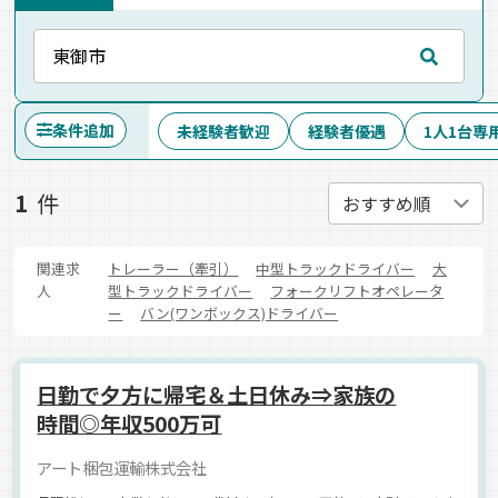
条件追加
未経験者歓迎
経験者優遇
1人1台専
1
件
関連求
トレーラー（牽引）
中型トラックドライバー
大
人
型トラックドライバー
フォークリフトオペレータ
ー
バン(ワンボックス)ドライバー
日勤で夕方に帰宅＆土日休み⇒家族の
時間◎年収500万可
アート梱包運輸株式会社