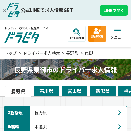
公式LINEで求人情報GET
LINEで開く
ドライバーの求人・転職サービス
新規登録
メニュー
お仕事検索
トップ
ドライバー求人検索
長野県
東御市
長野県東御市のドライバー求人情報
石川県
富山県
新潟県
福
長野県
勤務地
職種