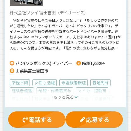
株式会社ツクイ 富士吉田（デイサービス）
「宅配や軽貨物の仕事で毎日走りっぱなし…」「ちょっと体を休めな
がら運転したい」そんなドライバーさんにピッタリのお仕事です。デ
イサービスのお客様の送迎を担当するパートドライバーを募集中。運
転するのはAT車のワンボックスカーで、力仕事はありません！週1日か
ら勤務OKなので、本業の日数を少し減らしてその分こちらのシフトに
入る、そんな働き方が可能です。「誰かの役に立ちながら気分転換し
たい」「体を休めつつ収入も確保したい」そんな現役ドライバーのセ
カンドワークにぜひどうぞ！
バン(ワンボックス)ドライバー
時給1,052円
山梨県富士吉田市
学歴不問
女性も活躍
未経験者歓迎
普通免許
経験者優遇
制服・作業着貸与
マイカー通勤可
もっと見る
厚生年金
残業手当
労災保険
昇給
雇用保険
交通費支給
有給休暇
健康保険
社員登用制度
朝
昼
夜
夕方
地場
バックアイモニター装備
電話する
応募する
カーナビ搭載
拠点多数
AT可
その他