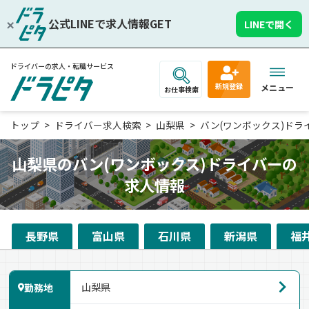
公式LINEで求人情報GET
LINEで開く
ドライバーの求人・転職サービス
新規登録
メニュー
お仕事検索
トップ
ドライバー求人検索
山梨県
バン(ワンボックス)ドラ
山梨県のバン(ワンボックス)ドライバーの
求人情報
長野県
富山県
石川県
新潟県
福
勤務地