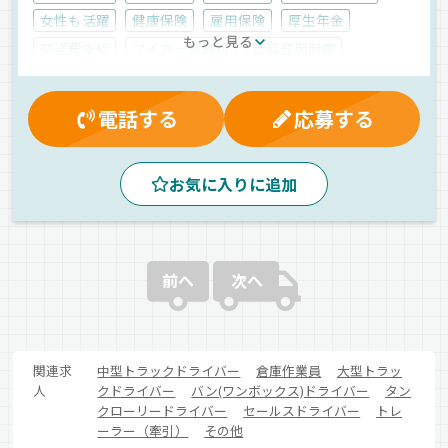
女性も活躍
健康保険
雇用保険
厚生年金
もっと見る
交通費支給
マイカー通勤可
社員登用制度
有給休暇
制服・作業着貸与
昇給
労災保険
残業手当
朝
昼
夕方
バックアイモニター装備
電話する
応募する
AT可
地場
拠点多数
カーナビ搭載
その他
ワンボックス
パート
お気に入りに追加
前へ
次へ
関連求
中型トラックドライバー
倉庫作業員
大型トラッ
人
クドライバー
バン(ワンボックス)ドライバー
タン
クローリードライバー
セールスドライバー
トレ
ーラー（牽引）
その他