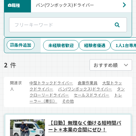
職種
条件追加
未経験者歓迎
経験者優遇
1人1台専
2
件
関連求
中型トラックドライバー
倉庫作業員
大型トラッ
人
クドライバー
バン(ワンボックス)ドライバー
タン
クローリードライバー
セールスドライバー
トレ
ーラー（牽引）
その他
【日勤】無理なく働ける短時間パ
ート＊本業の合間にぜひ！