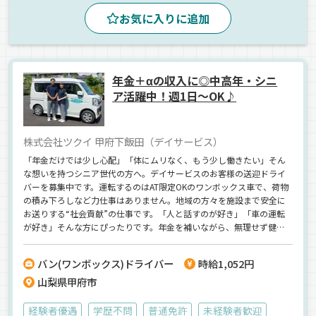
ワンボックス
パート
お気に入りに追加
年金＋αの収入に◎中高年・シニ
ア活躍中！週1日～OK♪
株式会社ツクイ 甲府下飯田（デイサービス）
「年金だけでは少し心配」「体にムリなく、もう少し働きたい」そん
な想いを持つシニア世代の方へ。デイサービスのお客様の送迎ドライ
バーを募集中です。運転するのはAT限定OKのワンボックス車で、荷物
の積み下ろしなど力仕事はありません。地域の方々を施設まで安全に
お送りする“社会貢献”の仕事です。「人と話すのが好き」「車の運転
が好き」そんな方にぴったりです。年金を補いながら、無理せず健康
的に働ける“セカンドキャリア”を始めませんか？
バン(ワンボックス)ドライバー
時給1,052円
山梨県甲府市
経験者優遇
学歴不問
普通免許
未経験者歓迎