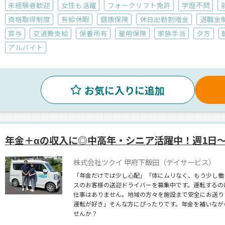
未経験者歓迎
女性も活躍
フォークリフト免許
学歴不問
資格取得制度
有給休暇
健康保険
休日出勤割増金
退職金
賞与
交通費支給
保養所有
雇用保険
家族手当
夕方
アルバイト
お気に入りに追加
年金＋αの収入に◎中高年・シニア活躍中！週1日～
株式会社ツクイ 甲府下飯田（デイサービス）
「年金だけでは少し心配」「体にムリなく、もう少し働
スのお客様の送迎ドライバーを募集中です。運転するの
仕事はありません。地域の方々を施設まで安全にお送り
運転が好き」そんな方にぴったりです。年金を補いなが
せんか？