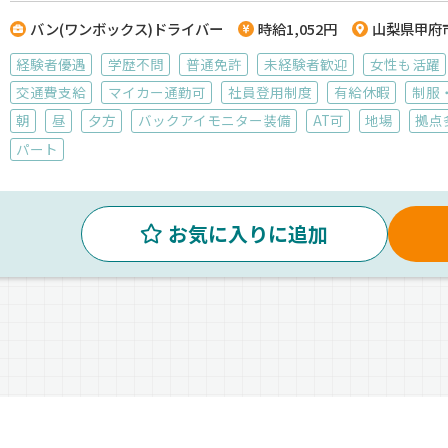
バン(ワンボックス)ドライバー
時給1,052円
山梨県甲府
経験者優遇
学歴不問
普通免許
未経験者歓迎
女性も活躍
交通費支給
マイカー通勤可
社員登用制度
有給休暇
制服
朝
昼
夕方
バックアイモニター装備
AT可
地場
拠点
パート
お気に入りに追加