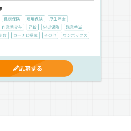
市
健康保険
雇用保険
厚生年金
・作業着貸与
昇給
労災保険
残業手当
多数
カーナビ搭載
その他
ワンボックス
応募する