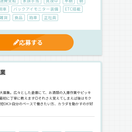
通費支給
家族手当
真夜中
早朝
朝
用車
バックアイモニター装備
ETC搭載
雑貨
食品
箱車
正社員
応募する
作業
大募集。広々とした倉庫にて、お酒類の入庫作業やピッキ
最初に丁寧に教えます◎それさえ覚えてしまえば後はモク
の時短OK≫自分のペースで働きたい方、カラダを動かすのが好