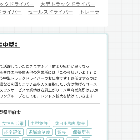
ックドライバー
大型トラックドライバー
ドライバー
セールスドライバー
トレーラ
《中型》
て活躍していただきます♪／「前より給料が良くなっ
ら喜びの声多数★他の営業所には「この会社いいよ！」と
う中型トラックドライバーのお仕事です！お任せするのは
県などを回ります♪高収入を目指したい方は稼げるコース
スワンサービスの業績は右肩上がり！＞甲府営業所は2020
ワングループとしても、ドンドン拡大を続けていきます
梨県甲府市
女性も活躍
中型免許
休日出勤割増金
能率評価
退職金制度
賞与
保養所有