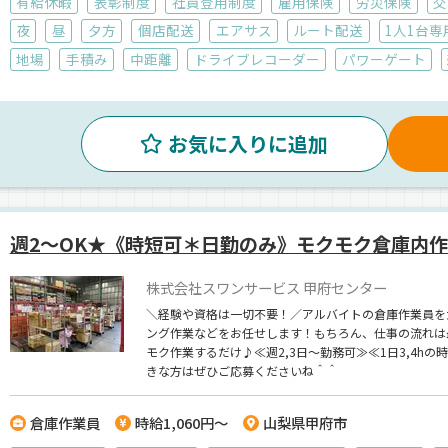
有給休暇
表彰制度
社員登用制度
雇用保険
労災保険
交
夜
昼
夕方
個店配送
エアサス
ルート配送
1人1台専
地場
手積み
中距離
ドライブレコーダー
パワーゲート
お気に入りに追加
週2～OK★《時短可＊日勤のみ》モクモク倉庫内
株式会社スワンサービス 甲府センター
＼経験や資格は一切不要！／アルバイトの倉庫作業員を
ング作業などをお任せします！もちろん、仕事の流れは
モク作業するだけ♪≪週2,3日～勤務可≫≪1日3,4h
きな方はぜひご応募くださいね＾＾
倉庫作業員
時給1,060円～
山梨県甲府市