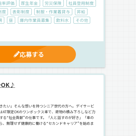
能率評価
厚生年金
労災保険
社員登用制度
制度
表彰制度
制服・作業着貸与
昇給
朝
昼
庫内作業員募集
飲料水
その他
応募する
OK♪
きたい」そんな想いを持つシニア世代の方へ。デイサービ
はAT限定OKのワンボックス車で、荷物の積み下ろしなど力
する“社会貢献”の仕事です。「人と話すのが好き」「車の
ら、無理せず健康的に働ける“セカンドキャリア”を始めま