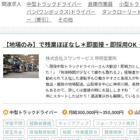
関連求人
中型トラックドライバー
倉庫作業員
小型トラ
バン(ワンボックス)ドライバー
タンクローリー
ー（牽引）
その他
【地場のみ】で残業ほぼなし＊即面接・即採用OK
株式会社スワンサービス 甲府営業所
＼現役中型トラックドライバーさん大歓迎！即戦力とし
た！」「拘束時間が少なくて疲れも取れる♪」経験者か
勧められて入社した運転手も◎働きやすさと高収入が叶
食品・雑貨の地場配送。山梨県を中心に神奈川県、長野
もあるので、詳しくは面接の時にお話ししますね＾＾＜
年にスタートしたばかり！運送業以外も展開しているス
♪【運行管理者を同時募集！】
中型トラックドライバー
月給300,000円～350,000円
山
学歴不問
経験者優遇
キャリアアップ
フォークリフト免許
厚生年金
資格取得制度
制服・作業着貸与
健康保険
昇給