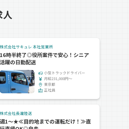
求人
株式会社サキュレ 本社営業所
16時半終了◎役所案件で安心！シニア
活躍の日勤配送
小型トラックドライバー
月給231,000円～
東京都
正社員
株式会社長瀧陸送
週1～★≪目的地までの運転だけ！≫直
行直帰OK◎自走