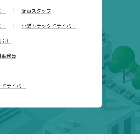
バー
配車スタッフ
バー
小型トラックドライバー
牽引）
兼乗務員
クドライバー