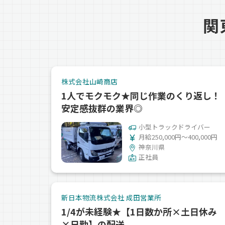
関
株式会社山崎商店
1人でモクモク★同じ作業のくり返し！
安定感抜群の業界◎
小型トラックドライバー
月給250,000円～400,000円
神奈川県
正社員
新日本物流株式会社 成田営業所
1/4が未経験★【1日数か所×土日休み
×日勤】の配送