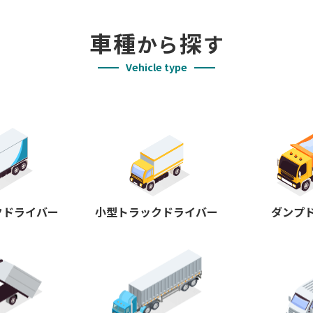
車種
探
から
す
Vehicle type
クドライバー
小型トラックドライバー
ダンプ