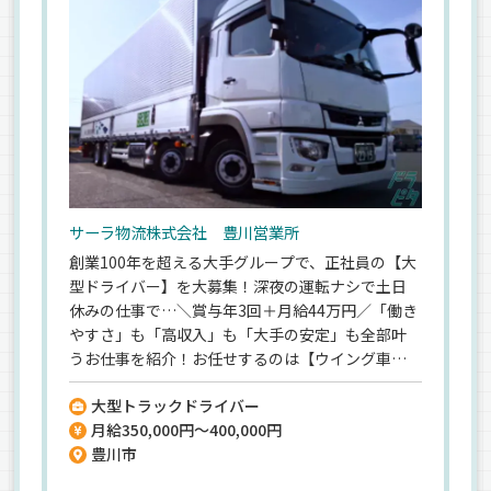
サーラ物流株式会社 豊川営業所
創業100年を超える大手グループで、正社員の【大
型ドライバー】を大募集！深夜の運転ナシで土日
休みの仕事で…＼賞与年3回＋月給44万円／「働き
やすさ」も「高収入」も「大手の安定」も全部叶
うお仕事を紹介！お任せするのは【ウイング車の
大型ドライバー】としての関東エリアへの輸送
大型トラックドライバー
♪《1ヵ所積み込み、1カ所降し》目的地で追加の
月給350,000円～400,000円
地場配送などはナシ！目的地を往復するだけのシ
豊川市
ンプル業務◎【豊川市、豊橋市、蒲郡市、岡崎
市、新城市など三河エリアの地元で活躍したいア