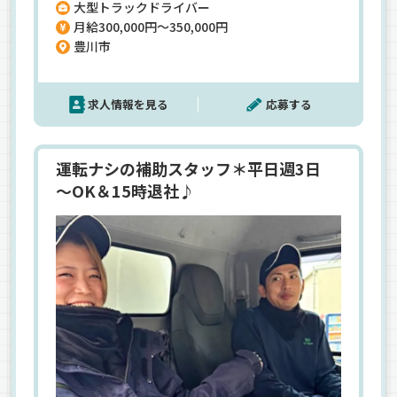
大型トラックドライバー
族手当＞などなど、大手基準の好待遇でアナタを待
月給300,000円～350,000円
っています◎《もちろん働きやすさも》☆毎日夕
豊川市
方には帰れる！☆近距離の決まった道の運転だけ
♪【豊川市、豊橋市、蒲郡市、岡崎市、新城市な
ど三河エリアの地元で正社員に！】
求人情報を見る
応募する
運転ナシの補助スタッフ＊平日週3日
～OK＆15時退社♪