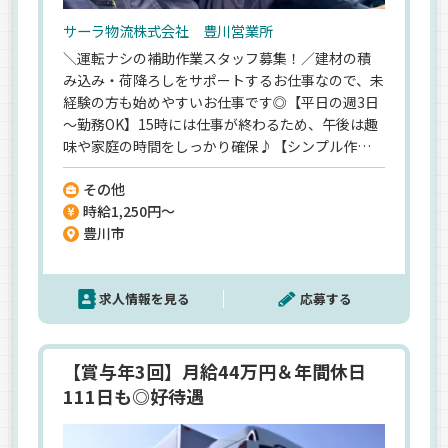
サーラ物流株式会社 豊川営業所
＼運転ナシの補助作業スタッフ募集！／建材の積
み込み・荷降ろしをサポートするお仕事なので、未
経験の方も始めやすいお仕事です◎【平日の週3日
～勤務OK】15時には仕事が終わるため、午後は趣
味や家庭の時間をしっかり確保♪【シンプル作業
で覚えやすい】扱うのは建材だけなので、覚えるこ
その他
とも少なく、一度流れを覚えればスムーズに取り
時給1,250円～
組めます！【先輩とペア作業】分からないことは
豊川市
すぐ確認できるので、焦らず自分のペースで仕事に
慣れていけますよ♪
求人情報を見る
応募する
【賞与年3回】月給44万円＆年間休日
111日も◎好待遇