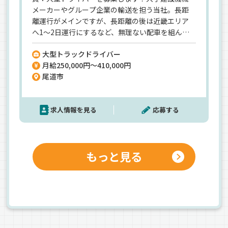
メーカーやグループ企業の輸送を担う当社。長距
離運行がメインですが、長距離の後は近畿エリア
へ1～2日運行にするなど、無理ない配車を組んで
います◎基本、工場や現場の作業員さんがクレー
大型トラックドライバー
ン・リフト操作をするので、手積み手降ろしはナシ
月給250,000円～410,000円
★身体への負担を抑えながら、長く続けやすい環
尾道市
境ですよ＾＾基本土日祝休みに加え、大型連休も
あり！有給取得平均も10日と、メリハリ付けて働
けます♪《東証プライム上場「センコーグルー
求人情報を見る
応募する
プ」の一員》《経験者歓迎》
もっと見る