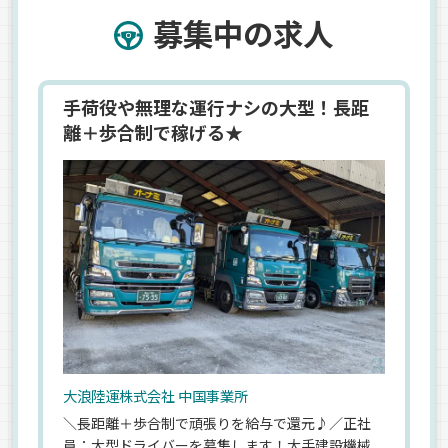
募集中の求人
手荷役や無理な運行ナシの大型！長距
離＋歩合制で稼げる★
大浪陸運株式会社 中国事業所
＼長距離＋歩合制で頑張りを給与で還元♪／正社
員：大型ドライバーを募集します！大手建設機械