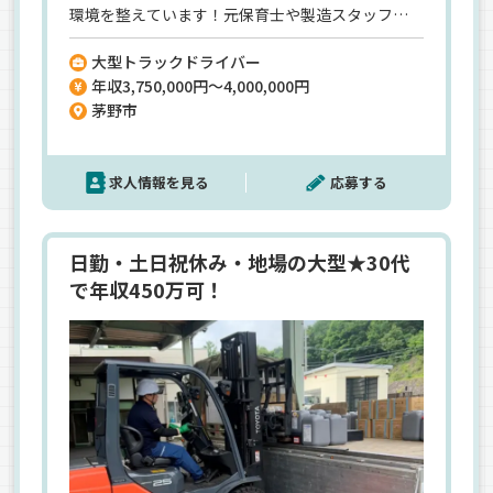
環境を整えています！元保育士や製造スタッフな
ど、まったくの未経験から始めた先輩が今では立派
大型トラックドライバー
なドライバーとして活躍中。しかも勤務中の多く
年収3,750,000円～4,000,000円
は一人の時間で、周りに気を使うことなくマイペー
茅野市
スで働けるので「気楽でストレスが少ない」と好
評です。旧普通免許（平成19年6月1日以前取得）
で応募でき、将来的には管理職への道もあり、現場
求人情報を見る
応募する
を極めるもよし、キャリアアップを目指すもよ
し。安定した働き方と“自分らしさ”を両立できる
転職、始めてみませんか？
日勤・土日祝休み・地場の大型★30代
で年収450万可！