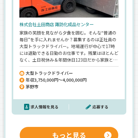
株式会社土田商店 諏訪化成品センター
家族の笑顔を見ながら夕食を囲む。そんな“普通の
毎日”を手に入れませんか？募集するのは正社員の
大型トラックドライバー。地場運行が中心で17時
には退勤できる日勤のお仕事です。残業はほとんど
なく、土日祝休み＆年間休日123日だから家族との
時間をしっかり確保できます。仕事終わりに子ども
大型トラックドライバー
の迎えに行けたり、週末は一緒に遊んだり、そんな
年収3,750,000円～4,000,000円
生活が当たり前になりますよ。希望者のみ月1回ほ
茅野市
ど1泊運行もあり。会社がホテルを手配し、夜は自
由時間。「ちょっとした気分転換になる」と社員
にも好評です。賞与は年2回＋決算賞与で最大年3
求人情報を見る
応募する
回支給。安定収入と家族の時間、どちらも大切に
できる職場です。
もっと見る