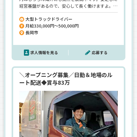
経営基盤があるので、安心して長く働けますよ。＜
年間賞与80万円＞退職金や手当など、大手企業な
大型トラックドライバー
らではの待遇をGETするチャンスです。＜安心の
月給330,000円～500,000円
シンプル業務＞お任せするのは食品や家電製品・
長岡市
衣料品などの当社拠点営業所へ配送するお仕事♪
配送件数は1日1～3件程度なので、運転が好きな方
にはオススメです。
求人情報を見る
応募する
＼オープニング募集／日勤＆地場のル
ート配送◆賞与83万