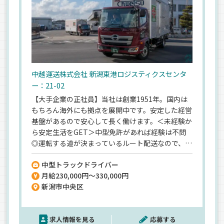
中越運送株式会社 新潟東港ロジスティクスセンタ
ー：21-02
【大手企業の正社員】当社は創業1951年。国内は
もちろん海外にも拠点を展開中です。安定した経営
基盤があるので安心して長く働けます。＜未経験か
ら安定生活をGET＞中型免許があれば経験は不問
◎運転する道が決まっているルート配送なので、初
めてドライバーに挑戦する方も始めやすい環境で
中型トラックドライバー
す。＜日勤＆近距離のみ＞お任せするのは、新発田
月給230,000円～330,000円
市内全般を中心に食品や家電製品・衣料品などを
新潟市中央区
配送するお仕事♪毎日、夕方過ぎには退勤できる
ので、プライベートも大切にできます。＜好待遇が
魅力＞退職金など大手企業ならではの待遇をGET
求人情報を見る
応募する
できます。