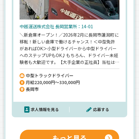
中越運送株式会社 長岡営業所：14-01
＼新倉庫オープン！／2026年2月に長岡市蓮潟町に
移転！新しい倉庫で働けるチャンス！＜中型免許
があればOK＞小型ドライバーから中型ドライバー
へのステップUPもOK♪もちろん、ドライバー未経
験者も大歓迎です。【大手企業の正社員】当社は創
業1951年！海外にも拠点を展開中です。安定した
中型トラックドライバー
経営基盤があるので、安心して長く働けますよ。＜
月給220,000円～330,000円
年間賞与83万円＞退職金や手当などの好待遇も魅
長岡市
力！＜日勤＆近距離のみ＞お任せするのは、長岡
市・小千谷市を中心に食品や家電製品・衣料品な
どを配送するお仕事♪毎日、夕方過ぎには退勤で
求人情報を見る
応募する
きるので、プライベートも大切にできます。
もっと見る