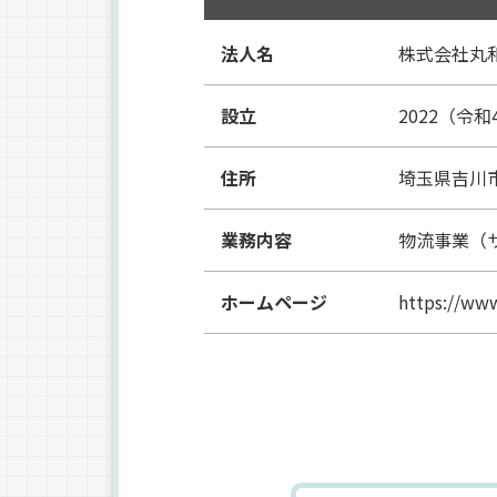
法人名
株式会社丸
設立
2022（令和
住所
埼玉県吉川市
業務内容
物流事業（
ホームページ
https://ww