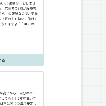
OK！強制は一切しませ
ら、応募者の8割が経験者
くら」の報酬なので、荷量
じ♪肩の力を抜いて働ける
くなりますよ＾＾⇒この安
直契約'だから成り立つもの
ドライバーの経験者歓
OK》《直近では20代の
する
度が高いから、自分のペー
定してる！】1年中高いニ
額は常に同じ◎毎月安定し