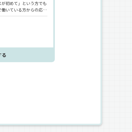
スが初めて」という方でも
で働いている方からの応募
経験不問！》《学歴・職歴
しています♪》
する