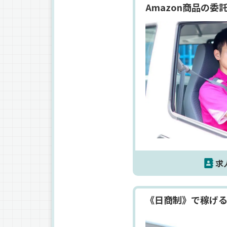
Amazon商品の
求
《日商制》で稼げる