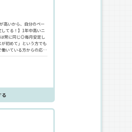
度が高いから、自分のペー
定してる！】1年中高いニ
額は常に同じ◎毎月安定し
スが初めて」という方でも
で働いている方からの応募
経験不問！》《学歴・職歴
しています♪》
する