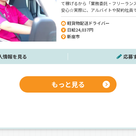
て稼げるから「業務委託・フリーラン
安心☆実際に、アルバイトや契約社員
も多いですよ＾＾《配送ドライバーの
軽貨物配送ドライバー
不問》《直近では20代の方がスタート
日給24,037円
新座市
人情報を見る
応募
もっと見る