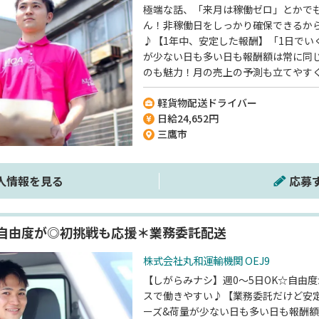
極端な話、「来月は稼働ゼロ」とかでも
ん！非稼働日をしっかり確保できるか
♪【1年中、安定した報酬】「1日でい
が少ない日も多い日も報酬額は常に同
のも魅力！月の売上の予測も立てやす
定性は、'東証プライム上場企業'との'
軽貨物配送ドライバー
◎ぜひご応募ください！《軽貨物配送
日給24,652円
迎！》《軽貨物ドライバーのブランクも
三鷹市
方がスタートしています♪》
人情報を見る
応募
自由度が◎初挑戦も応援＊業務委託配送
株式会社丸和運輸機関 OEJ9
【しがらみナシ】週0～5日OK☆自由
スで働きやすい♪【業務委託だけど安
ーズ&荷量が少ない日も多い日も報酬