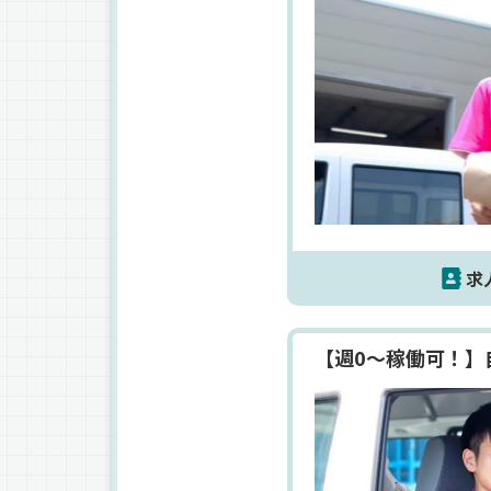
求
【週0～稼働可！】