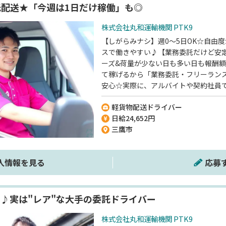
委託配送★「今週は1日だけ稼働」も◎
株式会社丸和運輸機関 PTK9
【しがらみナシ】週0～5日OK☆自由
スで働きやすい♪【業務委託だけど安
ーズ&荷量が少ない日も多い日も報酬
て稼げるから「業務委託・フリーラン
安心☆実際に、アルバイトや契約社員
も多いですよ＾＾《配送ドライバーの
軽貨物配送ドライバー
不問》《直近では20代の方がスタート
日給24,652円
三鷹市
人情報を見る
応募
♪実は"レア"な大手の委託ドライバー
株式会社丸和運輸機関 PTK9