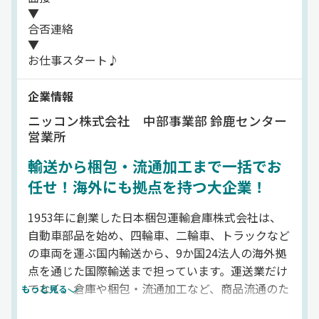
▼
合否連絡
▼
お仕事スタート♪
企業情報
ニッコン株式会社 中部事業部 鈴鹿センター
営業所
輸送から梱包・流通加工まで一括でお
任せ！海外にも拠点を持つ大企業！
1953年に創業した日本梱包運輸倉庫株式会社は、
自動車部品を始め、四輪車、二輪車、トラックなど
の車両を運ぶ国内輸送から、9か国24法人の海外拠
点を通じた国際輸送まで担っています。運送業だけ
でなく、倉庫や梱包・流通加工など、商品流通のた
もっと見る
めに必要な作業を一括で行うことができ、お客様の