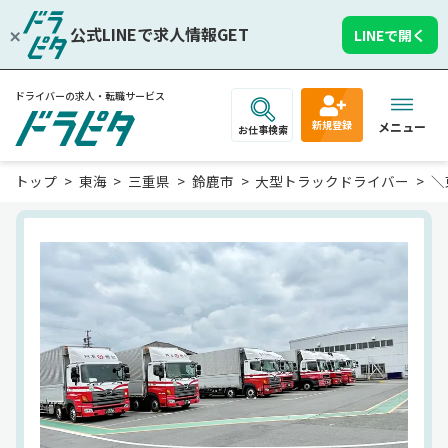
公式LINEで求人情報GET
LINEで開く
ドライバーの求人・転職サービス
新規登録
メニュー
お仕事検索
トップ
東海
三重県
鈴鹿市
大型トラックドライバー
＼