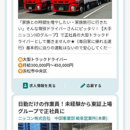
「家族との時間を増やしたい・家族旅行に行きた
い」そんな現役ドライバーさんにピッタリ！【大手
ニッコンHDグループ】で正社員の大型トラックド
ライバーとして働きませんか★《毎日家に帰れる運
行》基本的に泊りの運転はないので安心してくださ
い♪《土日休み！完全週休2日制！しかも大型連休
大型トラックドライバー
もしっかり》周りとの予定も合わせやすく、家族旅
月給300,000円～450,000円
行にも行けちゃいますよ♪《東証プライム上場の大
浜松市中央区
手グループ》家族も安心の環境！生涯安定して働け
ますよ◎
求人情報を見る
応募する
日勤だけの作業員！未経験から東証上場
グループで正社員に
ニッコン株式会社 中部事業部 岐阜営業所(本巣)