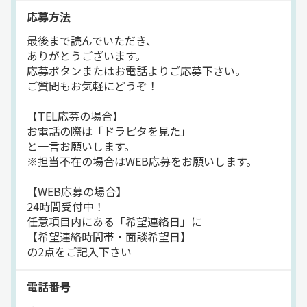
④先輩乗務員の添乗指導
応募方法
⑤乗務員B研修
財形貯蓄制度
退職金制度
交通費支給
朝
夕方
と段階的な研修を行います。
最後まで読んでいただき、
昼
ETC搭載
中距離
ドライブレコーダー
地場
ありがとうございます。
━━━━━━━━━━━
応募ボタンまたはお電話よりご応募下さい。
自動車部品
ウィング車
正社員
長く活躍してくれる社員
ご質問もお気軽にどうぞ！
を大切にしていきます
━━━━━━━━━━━
【TEL応募の場合】
定期的な無事故表彰や
お電話の際は「ドラピタを見た」
様々な記念のタイミングで
と一言お願いします。
記念品や商品券をお渡ししています♪
※担当不在の場合はWEB応募をお願いします。
ぜひ当社で腰を据えて働いてくださいね♪
【WEB応募の場合】
━━━━━━━━━
24時間受付中！
鈴鹿センター営業所
任意項目内にある「希望連絡日」に
━━━━━━━━━
【希望連絡時間帯・面談希望日】
現在34名の
の2点をご記入下さい
幅広い世代のドライバーが活躍中！
最長勤続《18.5年》
電話番号
平均勤続《36年》
のバツグンの定着率が自慢です！