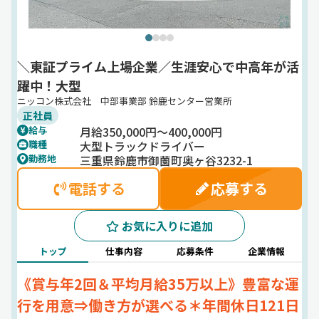
＼東証プライム上場企業／生涯安心で中高年が活
躍中！大型
ニッコン株式会社 中部事業部 鈴鹿センター営業所
正社員
月給350,000円～400,000円
給与
大型トラックドライバー
職種
三重県鈴鹿市御薗町奥ヶ谷3232-1
勤務地
電話する
応募する
お気に入りに追加
トップ
仕事内容
応募条件
企業情報
《賞与年2回＆平均月給35万以上》豊富な運
行を用意⇒働き方が選べる＊年間休日121日