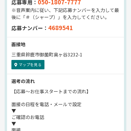
050-1807-7777
応募専用：
※音声案内に従い、下記応募ナンバーを入力して最
お話好きで気さくなメンバーが多いので
後に「＃（シャープ）」を入力してください。
あなたの入社も心待ちにしています◎
4689541
応募ナンバー：
面接地
三重県鈴鹿市御薗町奥ヶ谷3232-1
マップを見る
選考の流れ
【応募～お仕事スタートまでの流れ】
面接の日程を電話・メールで設定
▼
ご確認のお電話
▼
面接