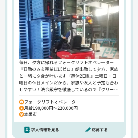
毎日、夕方に帰れるフォークリフトオペレーター
『日勤のみ＆残業ほぼゼロ』朝出勤して夕方、家族
と一緒に夕食が叶います『週休2日制』土曜日・日
曜日の休日メインだから、家族や友人と予定も合わ
せやすい！法令厳守を徹底しているので『クリーン
な環境も◎』さらに、こうした働きやすい環境にく
フォークリフトオペレーター
わえて安定もGET！【従業員数は4000名以上！東
月給190,000円～220,000円
証プライム上場ニッコンHDグループ】地元で『大
本巣市
手企業の正社員』に！『同業からの転職多数』フォ
ークリフト作業の経験者にも選ばれています
求人情報を見る
応募する
◎【web面接も対応可能！】