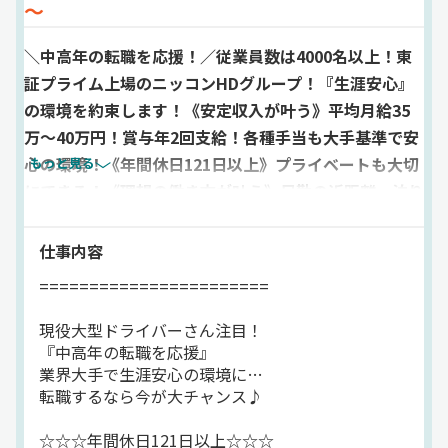
～
＼中高年の転職を応援！／従業員数は4000名以上！東
証プライム上場のニッコンHDグループ！『生涯安心』
の環境を約束します！《安定収入が叶う》平均月給35
万～40万円！賞与年2回支給！各種手当も大手基準で安
心の環境！《年間休日121日以上》プライベートも大切
もっと見る
にできる！《理想の働き方が叶う》日勤の近距離、泊り
の中長距離などなど…多彩な仕事を用意！理想の働き方
を教えてください！《法令厳守を徹底》『違法な運行は
仕事内容
一切ナシ』＆『24年問題も対応済み』！【東証プライ
=======================
ム上場の大手グループ】安定感バツグンです！
現役大型ドライバーさん注目！
『中高年の転職を応援』
業界大手で生涯安心の環境に…
転職するなら今が大チャンス♪
☆☆☆年間休日121日以上☆☆☆