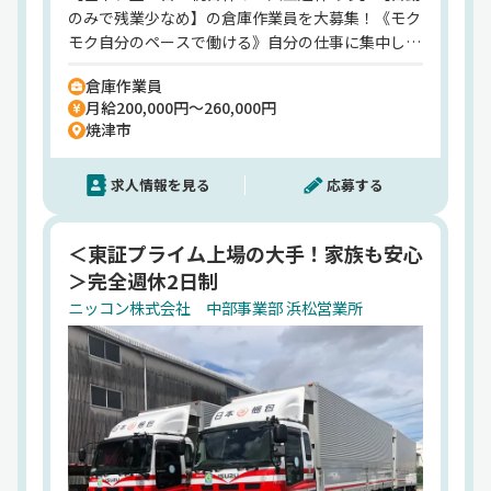
のみで残業少なめ】の倉庫作業員を大募集！《モク
貨物自動車運送
モク自分のペースで働ける》自分の仕事に集中して
貨物利用輸送
取り組める環境なので、集中して働きやすいですよ
倉庫、通関、航空運送代理店、内外物資の輸出入・
倉庫作業員
◎《業界大手のニッコンHDグループ》東証プライ
販売
月給200,000円～260,000円
ム上場！従業員数は4000名以上！国内有数の大手
廃棄物の収集・運搬および処分に関する処理
焼津市
企業だからこそ「法令厳守を徹底」クリーンな環
自動車分解整備・自動車部品販売、貨物荷造梱包解
境！「賞与年2回」「誕生日休暇・お子さんの看護
装作業
求人情報を見る
応募する
休暇あり」など各種手当も充実♪
梱包原材料の製造・販売、物流関連機器の設計製
作・販売
＜東証プライム上場の大手！家族も安心
機械器具・装置等の加工・組立・解体
＞完全週休2日制
リース、労働者派遣
ニッコン株式会社 中部事業部 浜松営業所
医薬品・医薬部外品・化粧品・医療機器の製造・流
通
HP
https://www.nikkon.co.jp/index.html