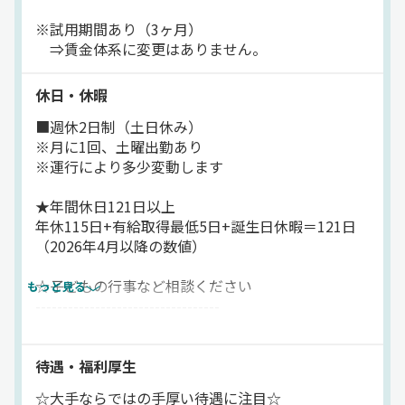
リフト免許が無い方も大丈夫！
※試用期間あり（3ヶ月）
資格取得支援制度を使って
⇒賃金体系に変更はありません。
会社負担で免許が取れますよ◎
★平均月給35万～40万！
休日・休暇
安定収入を約束します！
■週休2日制（土日休み）
━━━━━━━━━━━━━
※月に1回、土曜出勤あり
家族がいる方でも安心の収入♪
※運行により多少変動します
もちろん賞与も年2回支給します！
★年間休日121日以上
年休115日+有給取得最低5日+誕生日休暇＝121日
（2026年4月以降の数値）
☆子どもの行事など相談ください
もっと見る
----------------------------------
有給等の休暇も取りやすい社風ですよ！
お気軽にご相談ください♪
待遇・福利厚生
☆大手ならではの手厚い待遇に注目☆