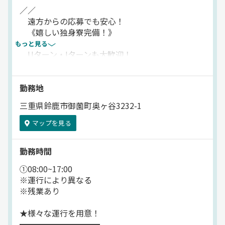
お待ちしています◎
／／
遠方からの応募でも安心！
★━━━━━━━
《嬉しい独身寮完備！》
法令順守を徹底！
もっと見る
━━━━━━━★
Uターン・Iターンも大歓迎！
違法な運行は一切させません。
新しい生活を始めませんか？
ドライバーにムリをさせないから、
＼＼
健康優良企業にも認定。
勤務地
「ホワイト物流」推進運動にも賛同中で、
「新規一転したいけど…
クリーンな環境の中で働けます。
三重県鈴鹿市御薗町奥ヶ谷3232-1
初期費用を抑えたい！」
「違う土地で働いてみたい！」
マップを見る
◎◎◎
そんなアナタに嬉しい…
▽具体的な業務内容
勤務時間
＼＼独身寮完備／／
正社員／大型ドライバー
当社で”心機一転！”
￣￣￣￣￣￣￣￣￣￣￣￣￣
①08:00~17:00
新しい生活を始めませんか？
大型ドライバーとして、
※運行により異なる
自動車部品などの輸送をお任せします。
※残業あり
＜輸送品＞
★様々な運行を用意！
自動車部品
━━━━━━━━━━