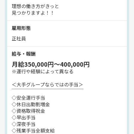
理想の働き方がきっと
＜積み降ろし方法＞
見つかりますよ！！
フォークリフトや車輪付きの台車など
雇用形態
／／
正社員
この仕事のポイントを紹介！
＼＼
給与・報酬
★「日帰り」「1泊2日」などなど
月給350,000円～400,000円
様々な運行を用意！理想の働き方を♪
※運行や経験によって異なる
━━━━━━━━━━━━━━━━━━
「近距離で日帰りの運行がいい！」
＜大手グループならではの手当＞
「泊りでゆっくり運転したい！」
￣￣￣￣￣￣￣￣￣￣￣￣￣￣￣
などなど、理想の働き方を教えてください！
◇安全運行手当
◇休日出勤割増金
様々な運行を用意しているので
◇資格取得祝金
理想の働き方が叶いますよ◎
◇早出手当
◇深夜手当
★フォークリフト免許が入社後に取れる！
◇残業手当全額支給
━━━━━━━━━━━━━━━━━━