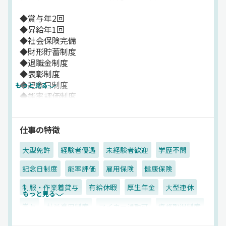
◆賞与年2回
◆昇給年1回
◆社会保険完備
◆財形貯蓄制度
◆退職金制度
◆表彰制度
◆記念日制度
もっと見る
◆能率評価制度
◆資格取得支援制度
◆無事故表彰制度
◆休日出勤手当
仕事の特徴
◆社内イベント
大型免許
経験者優遇
未経験者歓迎
学歴不問
◆制服貸与
◆車通勤OK
記念日制度
能率評価
雇用保険
健康保険
◆交通費支給（月5万円まで）
◆研修期間3～4ヶ月あり
制服・作業着貸与
有給休暇
厚生年金
大型連休
もっと見る
⇒①安全運転セミナー
②指導員による添乗指導
賞与
社員登用制度
マイカー通勤可
資格取得制度
③乗務員A研修
昇給
表彰制度
休日出勤割増金
労災保険