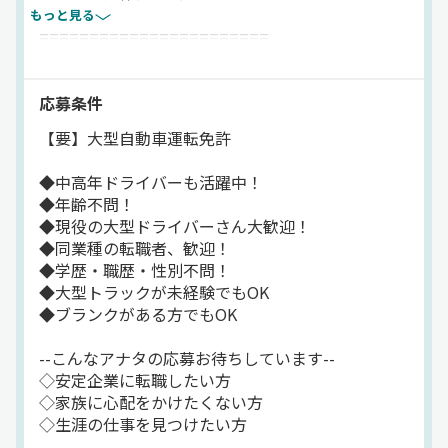
もっと見る
=======================
▽日本梱包運輸倉庫株式会社で
大手グループの正社員に！
応募条件
【要】大型自動車運転免許
従業員数は4000名以上！
《東証プライム上場》の
◆中高年ドライバーも活躍中！
ニッコンHDグループです。
◆年齢不問！
●国内大手10社に入る規模
◆現役の大型ドライバーさん大歓迎！
●海外9か国にも事業を展開
◆同業種の転職者、歓迎！
さらに業務拡大中で勢いのある会社！
◆学歴・職歴・性別不問！
ここなら「安心」も実感できます◎
◆大型トラックが未経験でもOK
◆ブランクがある方でもOK
★━━━━━━━━━━━
充実の福利厚生をご用意！
--こんなアナタの応募お待ちしています--
━━━━━━━━━━━★
◇安定企業に転職したい方
年2回支給の賞与に加え、
◇家族に心配をかけたくない方
退職金制度、誕生日休暇など
◇生涯の仕事を見つけたい方
大手グループならではの高待遇で