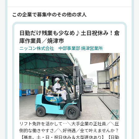
細かいニーズにも応えています。現在、ドライバー
求人サイト「ドラピタ」では、トレーラードライバ
この企業で募集中のその他の求人
ー、中型トラックドライバー（箱車）、小型トラッ
クドライバー（箱車、平ボディ車）、キャリアカー
日勤だけ残業も少なめ♪土日祝休み！倉
ドライバー、大型トラックドライバー（ウイング
庫作業員／焼津市
車）、倉庫作業員、などの求人を掲載中です。
ニッコン株式会社 中部事業部 焼津営業所
法人名
ニッコン株式会社 中部事業部
代表者
大岡誠司
設立
2015年5月25日
住所
東京都中央区明石町 6-17
資本金
5億円
従業員数
リフト免許を活かして…＼大手企業の正社員／＼圧
4,275名
倒的な働きやすさ／＼好待遇／全て叶えませんか？
【基本、土・日・祝日休み＆大型連休あり】【日勤
業務内容