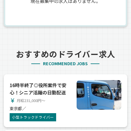
現在募集中の求人はありません。
おすすめのドライバー求人
RECOMMENDED JOBS
16時半終了◎役所案件で安
心！シニア活躍の日勤配送
currency_yen
月給231,000円～
東京都／
小型トラックドライバー