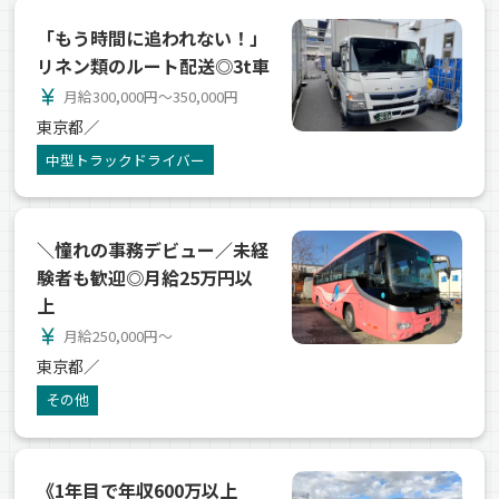
「もう時間に追われない！」
リネン類のルート配送◎3t車
currency_yen
月給300,000円～350,000円
東京都／
中型トラックドライバー
＼憧れの事務デビュー／未経
験者も歓迎◎月給25万円以
上
currency_yen
月給250,000円～
東京都／
その他
《1年目で年収600万以上