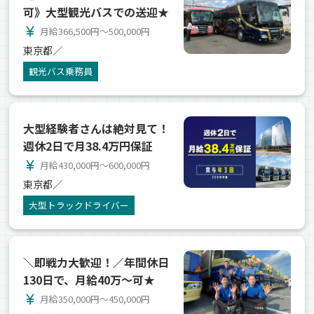
可》大型観光バスでの送迎★
currency_yen
月給366,500円～500,000円
東京都／
観光バス乗務員
大型経験者さんは絶対見て！
週休2日で月38.4万円保証
currency_yen
月給430,000円～600,000円
東京都／
大型トラックドライバー
＼即戦力大歓迎！／年間休日
130日で、月給40万～可★
currency_yen
月給350,000円～450,000円