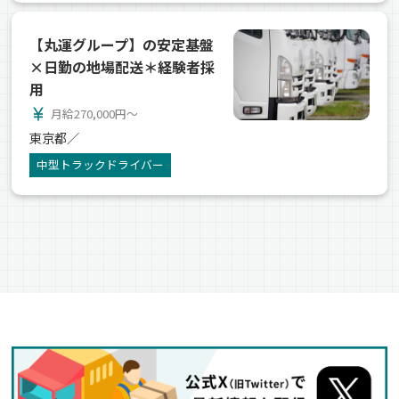
【丸運グループ】の安定基盤
×日勤の地場配送＊経験者採
用
currency_yen
月給270,000円～
東京都／
中型トラックドライバー