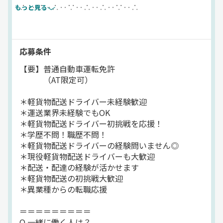
∴‥∵‥∴‥∵‥∴‥∴‥∵‥∴
もっと見る
＜業務委託＞
軽貨物配送ドライバーを募集！
応募条件
■仕事内容
【要】普通自動車運転免許
━━━━━━
（AT限定可）
個人宅への荷物を中心に、
軽車両（AT限定可）で
＊軽貨物配送ドライバー未経験歓迎
配送していただきます。
＊運送業界未経験でもOK
＊軽貨物配送ドライバー初挑戦を応援！
＜エリア＞
＊学歴不問！職歴不問！
三河安城駅周辺の安城市内
＊軽貨物配送ドライバーの経験問いません◎
→配送センターへ直行直帰でOK◎
＊現役軽貨物配送ドライバーも大歓迎
＊配送・配達の経験が活かせます
＜荷物＞
＊軽貨物配送の初挑戦大歓迎
軽量荷物
＊異業種からの転職応援
∟140サイズ・30kg未満
＝＝＝＝＝＝＝＝＝
＜教育体制＞
Q.一緒に働く人は？