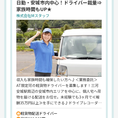
日勤・安城市内中心！ドライバー裁量⇒
家族時間もUP★
株式会社Mスタッフ
収入も家族時間も確保したい方へ♪＜業務委託＞
AT限定可の軽貨物ドライバーを募集します！三河
安城駅周辺の安城市内エリアを中心に、個人宅へ荷
物を届ける配送をお任せ。未経験でも3ヶ月で≪報
酬35万円以上≫を手にできる♪ドライブレコーダ
ー・バックアイモニター付きの軽車両なので、未経
軽貨物配送ドライバー
験さんも安心して走れます◎もちろん車両の持ち込