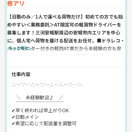
修アリ
【日勤のみ／1人で運べる荷物だけ】初めての方でも始
めやすい＜業務委託＞AT限定可の軽貨物ドライバーを
募集します！三河安城駅周辺の安城市内エリアを中心
に、個人宅へ荷物を届ける配送をお任せ。■ドラレコ・
バックモニター付きの軽四AT車だから未経験の方も安
もっと見る
心してスタートできますよ◎■1週間は横に乗って、ル
ート設定や端末操作を学ぶ研修も！■配達件数は個人の
希望に応じて調整可能です♪■その日の荷物を配り終わ
仕事内容
れば、勤務終了◎自分のペースで働きたい人にもおすす
∴‥∵‥∴‥∵‥∴‥∴‥∵‥∴
めです☆■報酬20万6500円からスタートし、3か月で報
酬35万円以上も目指せる♪■イチから手に職をつけた
＼ 未経験歓迎♪ ／
￣￣￣￣￣￣￣￣￣￣
い方・20代～30代の転職を応援します！
✔早く終われば早上がりOK
✔日勤メイン
✔希望に応じて配送量を調整可