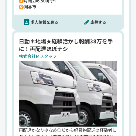
月給206,500円～
みも大丈夫ですよ！初めの1週間は社員が横に乗っ
刈谷市
て、ルート設定や端末操作を丁寧に教えます。配達
件数は個人の希望に応じて調整OK！その日の荷物
求人情報を見る
応募する
を配り終われば勤務終了◎だから自分次第で家族時
間も作れちゃうんです☆安定収入と私生活の両立を
めざす子育て世代の転職を応援します！
日勤＊地場★経験活かし報酬38万を手
に！再配達ほぼナシ
株式会社Mスタッフ
再配達かなり少なめ◎だから軽貨物配送の経験者に