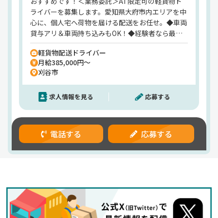
おすすめです！＜業務委託＞AT限定可の軽貨物ド
ライバーを募集します。愛知県大府市内エリアを中
心に、個人宅へ荷物を届ける配送をお任せ。◆車両
貸与アリ＆車両持ち込みもOK！◆経験者なら最短3
日で独り立ちしていただけます◎◆荷量は希望に応
軽貨物配送ドライバー
じて調整可能。稼ぎたい方には大きめの荷物もお任
月給385,000円～
せしますよ♪◆お客様が不在の場合でも再配達ほぼ
刈谷市
ナシ！だから自分のペースで働けるのが嬉しいポイ
ント☆◆報酬38万円以上の安定収入も手にできま
求人情報を見る
応募する
す。◆ライフステージに合わせて働き方を調整でき
るので、20年以上働いている方もいますよ♪ミドル
層の転職を応援します！
電話する
応募する