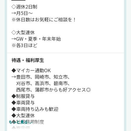
◇週休2日制
→月5日～
※休日数はお気軽にご相談を！
◇大型連休
→GW・夏季・年末年始
※各3日ほど
待遇・福利厚生
◆マイカー通勤OK
→豊田市、岡崎市、知立市、
刈谷市、高浜市、碧南市、
西尾市、蒲郡市からも好アクセス◎
◆制服貸与
◆車両貸与
◆車両持ち込みも歓迎
◆大型連休
◆社員登用制度
もっと見る
◆寮完備