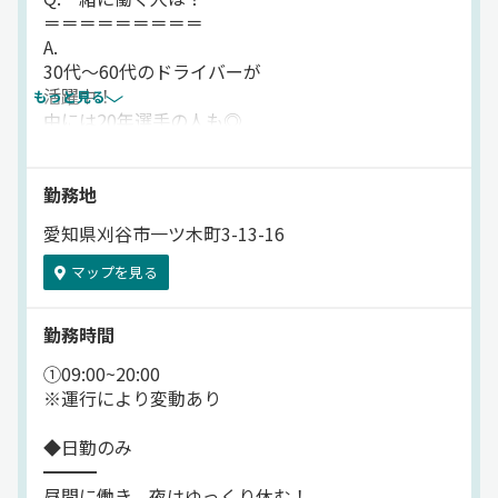
横乗り1週間→独り立ち
＝＝＝＝＝＝＝＝＝
A.
／
30代～60代のドライバーが
未経験でも安心して働ける理由◎
活躍中！
もっと見る
＼
中には20年選手の人も◎
年齢を重ねても安心して
◆/／
働き続けられる環境がありますよ♪
1週間の同乗研修
勤務地
━━━
先輩社員が同乗し、ルート設定や
愛知県刈谷市一ツ木町3-13-16
端末操作、荷物の扱い方までサポート。
マップを見る
だから未経験さんも安心して
始められますよ♪
勤務時間
◆/／
近距離中心の日勤
①09:00~20:00
━━━
※運行により変動あり
安城市内中心の配達なので
昼間に親しんだ道を走れます◎
◆日勤のみ
慣れるまでは少なめの件数から
━━━
スタートしましょう！
昼間に働き、夜はゆっくり休む！