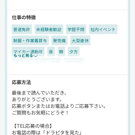
◆会社保有リゾートホテル利用可能
◆社内イベント
→年1回バーベキューを実施
仕事の特徴
普通免許
未経験者歓迎
学歴不問
社内イベント
///////////////////////////////////////
制服・作業着貸与
寮完備
大型連休
株式会社Mスタッフとは？
━━━
マイカー通勤可
昼
朝
夕方
もっと見る
創業以来、地域密着で
軽貨物配送を展開する当社。
バックアイモニター装備
ETC搭載
長く取引をしているため
ドライブレコーダー
AT可
地場
衣料品
日用品
大手取引先からの信頼感はバッチリ◎
応募方法
その他
雑貨
軽四輪（AT）
業務委託
未経験スタートも多く、
最後まで読んでいただき、
働きやすいように教育体制や
ありがとうございます。
装備面も整えています。
応募ボタンまたはお電話よりご応募下さい。
勤続20年のドライバーもいるほど
ご質問もお気軽にどうぞ！
定着率は高めです♪
【TEL応募の場合】
///////////////////////////////////////
お電話の際は「ドラピタを見た」