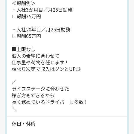
＜報酬例＞
・入社3か月目／月25日勤務
∟報酬35万円
・入社20年目／月25日勤務
∟報酬65万円
■上限なし
個人の希望に合わせて
仕事量や荷物を任せます！
頑張り次第で収入はグンとUP◎
／
ライフステージに合わせた
稼ぎ方もできるから
長く務めているドライバーも多数！
＼
休日・休暇
━━━