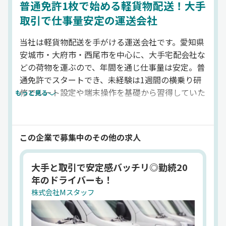
普通免許1枚で始める軽貨物配送！大手
取引で仕事量安定の運送会社
当社は軽貨物配送を手がける運送会社です。愛知県
安城市・大府市・西尾市を中心に、大手宅配会社な
どの荷物を運ぶので、年間を通じ仕事量は安定。普
通免許でスタートでき、未経験は1週間の横乗り研
修でルート設定や端末操作を基礎から習得していた
もっと見る
だきます。経験者は最短3日で現場デビュー可能。
稼ぎ方に合わせて担当件数の調整ができ、配達が終
われば早上がりもOK。車両持込歓迎・社用車貸与
この企業で募集中のその他の求人
あり。清潔感ある身だしなみと誠実な対応ができる
方にぴったりです。運送業界専門求人のドラピタで
大手と取引で安定感バッチリ◎勤続20
は、軽貨物配送ドライバーなどの求人を掲載中で
年のドライバーも！
す。
株式会社Mスタッフ
法人名
株式会社Mスタッフ
代表者