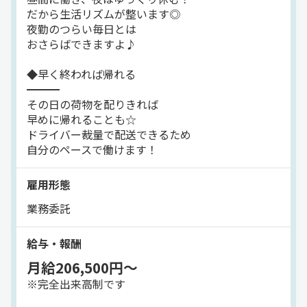
だから生活リズムが整います◎
◆/／
夜勤のつらい毎日とは
ドライバー裁量
おさらばできますよ♪
━━━
その日の配送を終えれば退勤OK！
◆早く終われば帰れる
基本ドライバー裁量なので
━━━
自分のペースで働ける環境ですよ◎
その日の荷物を配りきれば
早めに帰れることも☆
◆/／
ドライバー裁量で配送できるため
安心して運転を
自分のペースで働けます！
━━━
ドライブレコーダー、
雇用形態
バックモニター付きの車両だから
業務委託
安心して運転いただけます！
車両貸与アリ☆
持ち込みも大歓迎です♪
給与・報酬
月給206,500円～
※完全出来高制です