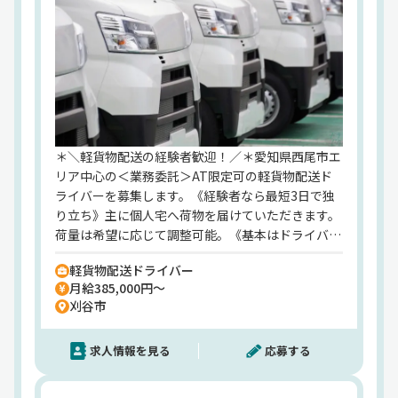
川端 惟月
設立
2011年4月
住所
愛知県刈谷市一ツ木町 3-13-16
資本金
500,000円
従業員数
＊＼軽貨物配送の経験者歓迎！／＊愛知県西尾市エ
5
リア中心の＜業務委託＞AT限定可の軽貨物配送ド
ライバーを募集します。《経験者なら最短3日で独
業務内容
り立ち》主に個人宅へ荷物を届けていただきます。
貨物軽自動車運送事業
荷量は希望に応じて調整可能。《基本はドライバー
裁量で》自分のペースで働けるのが嬉しいポイント
軽貨物配送ドライバー
☆《安定収入を手に》報酬38万円以上をGETでき
月給385,000円～
ます。稼ぎたい方には大きめの荷物もお任せ♪《長
刈谷市
期的なキャリアを実現》ライフステージに合わせて
働き方を調整できます！だから20年以上働いている
求人情報を見る
応募する
方も♪大手との取引を続けているので、信頼感はバ
ッチリ◎仕事量も安定していますよ♪車両貸与アリ
＆持ち込みもOK！ミドル層活躍中です☆