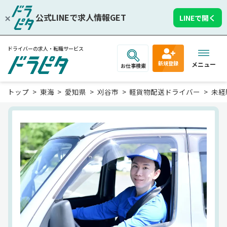
公式LINEで求人情報GET
LINEで開く
ドライバーの求人・転職サービス
新規登録
メニュー
お仕事検索
トップ
東海
愛知県
刈谷市
軽貨物配送ドライバー
未経