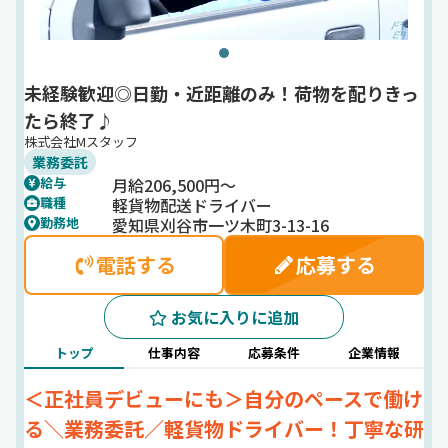
未経験歓迎◎日勤・近距離のみ！荷物を配りきっ
たら終了♪
株式会社Mスタッフ
業務委託
月給206,500円～
給与
軽貨物配送ドライバー
職種
愛知県刈谷市一ツ木町3-13-16
勤務地
電話する
応募する
お気に入りに追加
トップ
仕事内容
応募条件
企業情報
＜正社員デビューにも＞自分のペースで働け
る＼業務委託／軽貨物ドライバー！丁寧な研