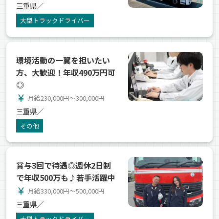
三重県／
大型トラックドライバー
環境活動の一翼を担いたい
方、大歓迎！年収490万円可
◎
currency_yen
月給230,000円～300,000円
三重県／
その他
賞与3回で待遇◎週休2日制
で年収500万も♪若手活躍中
currency_yen
月給330,000円～500,000円
三重県／
大型トラックドライバー