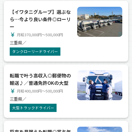
【イワタニグループ】選ぶな
ら…今より良い条件◎ローリ
ー
currency_yen
月給370,000円～500,000円
三重県／
タンクローリードライバー
転職で叶う高収入◎郵便物の
輸送♪／普通免許OKの大型
currency_yen
月給400,000円～500,000円
三重県／
大型トラックドライバー
将来を見据えた転職◎賞与年