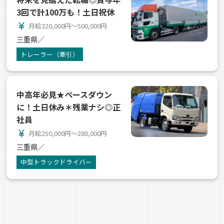
3回で計100万も！土日祝休
currency_yen
月給320,000円～500,000円
三重県／
トレーラー（牽引）
中高年必見★ペースダウン
に！土日休み＊残業ナシ◎正
社員
currency_yen
月給250,000円～280,000円
三重県／
中型トラックドライバー