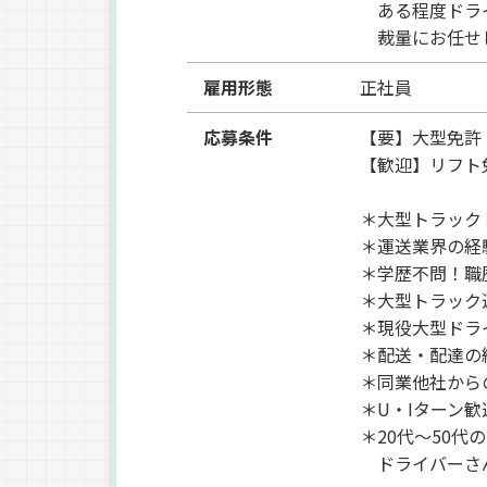
ある程度ドラ
裁量にお任せ
雇用形態
正社員
応募条件
【要】大型免許
【歓迎】リフト
＊大型トラック
＊運送業界の経
＊学歴不問！職
＊大型トラック
＊現役大型ドラ
＊配送・配達の
＊同業他社から
＊U・Iターン歓
＊20代～50代の
ドライバーさ