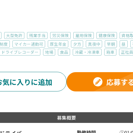
大型免許
残業手当
労災保険
雇用保険
健康保険
資格
制度
マイカー通勤可
厚生年金
夕方
真夜中
早朝
昼
ドライブレコーダー
地場
食品
冷蔵・冷凍車
箱車
正社
応募す
お気に入りに追加
募集概要
勤務時間
①01:0