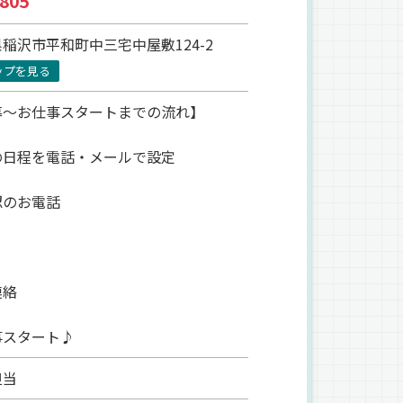
805
稲沢市平和町中三宅中屋敷124-2
ップを見る
募～お仕事スタートまでの流れ】
の日程を電話・メールで設定
認のお電話
連絡
事スタート♪
担当