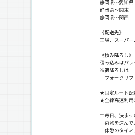
静岡県～愛知県
静岡県～関東
静岡県～関西
《配送先》
工場、スーパー
《積み降ろし》
積み込みはパレ
※荷降ろしは
フォークリフ
★固定ルート配
★全線高速利用
⇒毎日、決まっ
荷物を運んで
休憩のタイミ