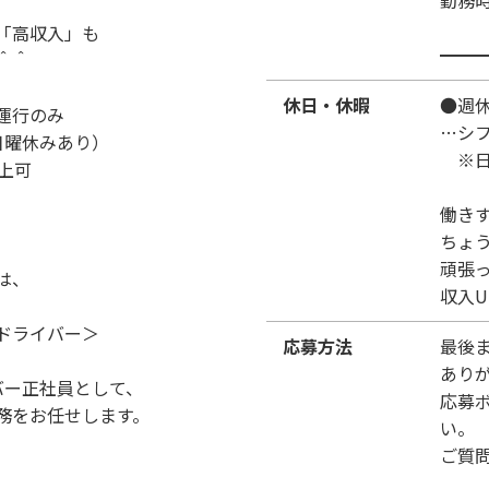
勤務
「高収入」も
━━
＾＾
休日・休暇
●週休
運行のみ
…シ
日曜休みあり）
※日
上可
働き
ちょ
頑張
は、
収入
ドライバー＞
応募方法
最後
あり
バー正社員として、
応募
務をお任せします。
い。
ご質