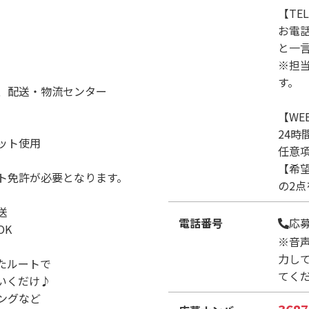
【TE
お電
と一
※担
す。
、配送・物流センター
【WE
24時
ット使用
任意
【希
ト免許が必要となります。
の2
送
電話番号
応
OK
※音
力し
たルートで
てく
いくだけ♪
ングなど