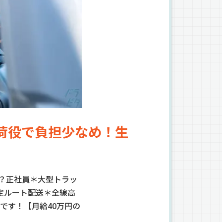
荷役で負担少なめ！生
？正社員＊大型トラッ
定ルート配送＊全線高
です！【月給40万円の