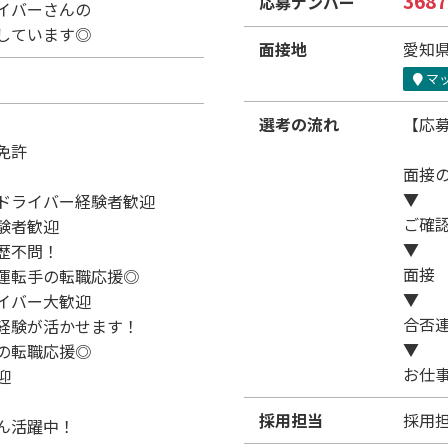
3687
応募ナンバー
イバーさんの
しています◎
面接地
愛知県
マ
選考の流れ
【応
免許
面接
▼
ドライバー経験者歓迎
ご確
験者歓迎
▼
歴不問！
面接
運転手の転職応援◎
▼
イバー大歓迎
合否
経験が活かせます！
▼
の転職応援◎
お仕
迎
採用担当
採用
ん活躍中！