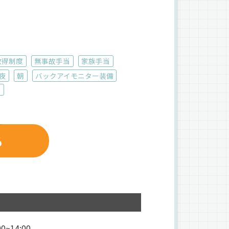
取得制度
無事故手当
家族手当
夜
朝
バックアイモニター装備
員
る
0~14:00