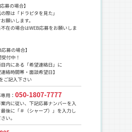
L応募の場合】
話の際は「ドラピタを見た」
言お願いします。
当不在の場合はWEB応募をお願いしま
B応募の場合】
間受付中！
項目内にある「希望連絡日」に
望連絡時間帯・面談希望日】
点をご記入下さい
050-1807-7777
募専用：
声案内に従い、下記応募ナンバーを入
て最後に「＃（シャープ）」を入力し
ださい。