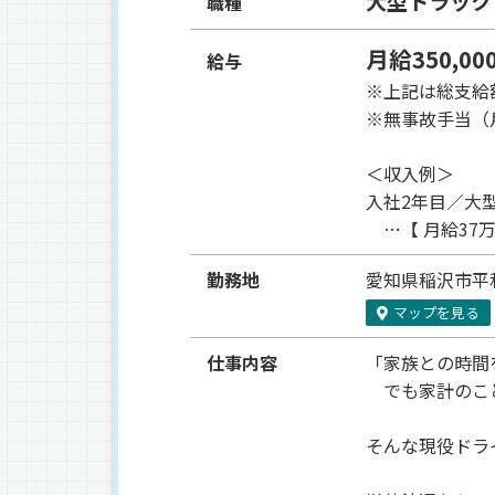
大型トラック
職種
月給350,00
給与
※上記は総支給
※無事故手当（月
＜収入例＞
入社2年目／大
…【 月給37万
勤務地
愛知県
稲沢市平
マップを見る
仕事内容
「家族との時間
でも家計のこ
そんな現役ドラ