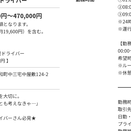
ドライバー
②08:0
③09:0
0円～470,000円
※24
額となります。
※運
19,600円）を含む。
【勤
00:0
型ドライバー
希望
円 】
※ル
※休
和町
中三宅中屋敷124-2
━━
を大切に。
勤務
とも考えなきゃ…」
取引先
日勤
イバーさん必見★
プラ