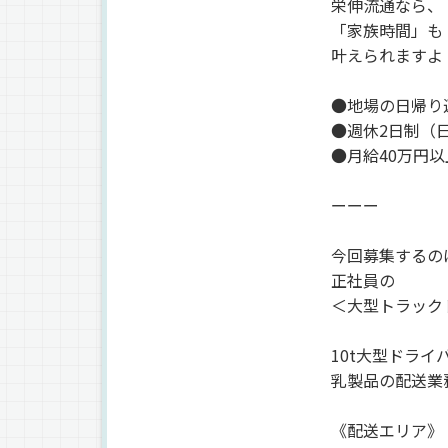
栄伸流通なら、
「家族時間」も
叶えられますよ
●地場の日帰り
●週休2日制（
●月給40万円以
ーーー
今回募集するの
正社員の
＜大型トラック
10t大型ドライ
乳製品の配送業
《配送エリア》