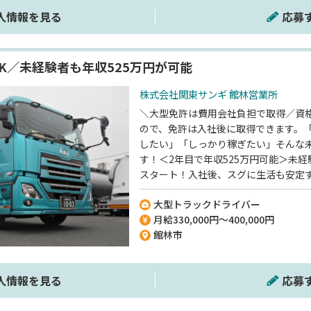
人情報を見る
応募
K／未経験者も年収525万円が可能
株式会社関東サンギ 館林営業所
＼大型免許は費用会社負担で取得／資
ので、免許は入社後に取得できます。
したい」「しっかり稼ぎたい」そんな
す！＜2年目で年収525万円可能＞未経
スタート！入社後、スグに生活も安定
い環境です。【基本的に長距離なし】
大型トラックドライバー
石灰などを圧送車という特殊なトラッ
月給330,000円～400,000円
るお仕事。入社後に充実した研修があ
館林市
ますよ。
人情報を見る
応募