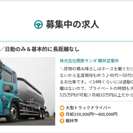
募集中の求人
能／日勤のみ＆基本的に長距離なし
株式会社関東サンギ 館林営業所
＼荷物の積み降ろしはホースを繋ぐだけ
ないから生涯現役も叶う♪40代～50
るお仕事です。＜14時くらいには退勤
離はないので、プライベートの時間も
525万円が可能＞月給33万円以上だ
安定しますよ◎【取引先は大手企業】
大型トラックドライバー
石灰などを圧送車という特殊なトラッ
月給330,000円～400,000円
るお仕事。業務量も安定しているので
館林市