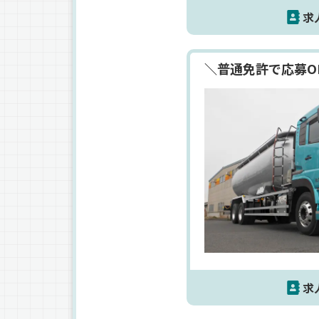
求
＼普通免許で応募O
求