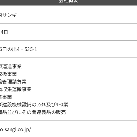
会社概要
東サンギ
月4日
日の出4‐535-1
車運送事業
取扱事業
流管理請負業
物収集運搬事業
遣事業
建設機械設備のﾚﾝﾀﾙ及びﾘｰｽ業
商品並びにその関連製品の販売
o-sangi.co.jp/