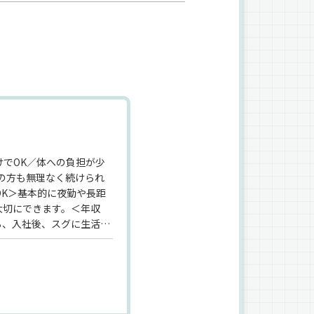
でOK／体への負担が少
代の方も無理なく続けられ
OK＞基本的に夜勤や長距
大切にできます。＜年収
から、入社後、スグに生活も
お任せするのはセメントや
クに乗って現場まで配送す
、安心して長く働けます。