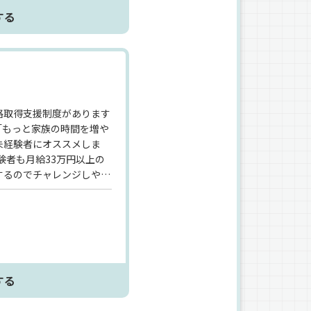
する
格取得支援制度があります
「もっと家族の時間を増や
未経験者にオススメしま
験者も月給33万円以上の
するのでチャレンジしやす
お任せするのはセメントや
クに乗って現場まで配送す
るので、安心して始められ
する