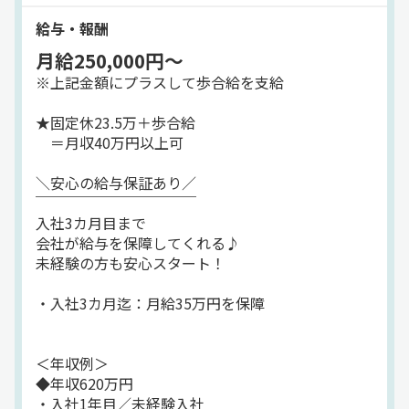
年齢を重ねても続けられる仕事です。
給与・報酬
月給250,000円～
／
ココがお仕事POINT★
※上記金額にプラスして歩合給を支給
＼
★固定休23.5万＋歩合給
【隔日勤務で出勤少なめ】
＝月収40万円以上可
1日の出勤時間が長い分、
働くのは月12日程度でOK◎
＼安心の給与保証あり／
￣￣￣￣￣￣￣￣￣￣￣
【基本は一人で気楽】
入社3カ月目まで
乗務中は一人の時間が長く、
会社が給与を保障してくれる♪
過度な人間関係ストレスが少なめ。
未経験の方も安心スタート！
【二種免許は“一生モノ”】
・入社3カ月迄：月給35万円を保障
取得すれば今後の選択肢が広がる、
強い資格になります。
＜年収例＞
◆年収620万円
・入社1年目／未経験入社