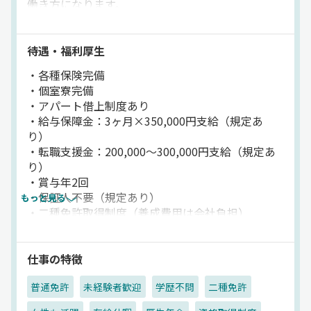
働き方になります。
◎有給休暇・慶弔休暇あり
◎育児休暇の取得・復帰実績あり
待遇・福利厚生
・各種保険完備
・個室寮完備
・アパート借上制度あり
・給与保障金：3ヶ月×350,000円支給（規定あ
り）
・転職支援金：200,000～300,000円支給（規定あ
り）
・賞与年2回
・保証人不要（規定あり）
もっと見る
・二種免許取得制度（養成費用は会社負担）
・年1回社内旅行あり
・クラブ活動（野球部、将棋部、囲碁部など）
・休憩室／浴室・シャワー室／仮眠室
仕事の特徴
・整備場あり
普通免許
未経験者歓迎
学歴不問
二種免許
・全車：IP無線／GOアプリ配車タブレット／カー
ナビ／ドライブレコーダー完備