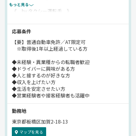
ェントを通じてのご紹介になります！ 《積極採用中企
もっと見る
《 by.タクシー運転手 》
業》
＝＝＝＝＝＝＝＝＝＝＝＝＝＝＝
普通免許でスタートOK！
応募条件
2種免許取得は会社支援します。
【要】普通自動車免許／AT限定可
歩合制で頑張りが収入に直結するから
※取得後1年以上経過している方
モチベーション高く働けますよ。
◆未経験・異業種からの転職者歓迎
▼▼ POINT ▼▼
◆ドライバーに興味がある方
━━━━━━━━━
◆人と接するのが好きな方
◆収入を上げたい方
◆給与保障付きでスタートも安心
◆生活を安定させたい方
⇒自分で稼げるようになるまでは
◆営業経験者や接客経験者も活躍中
会社がしっかりと育てます。
勤務地
◆稼ぎやすい職場環境
⇒GOアプリ配車タブレット、
東京都板橋区加賀2-18-13
カーナビ、ドラレコ、IP無線を全車完備。
土地勘がなくても
マップを見る