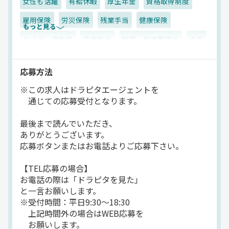
女性も活躍
有給休暇
厚生年金
資格取得制度
雇用保険
労災保険
残業手当
健康保険
もっと見る
マイカー通勤可
深夜手当
制服・作業着貸与
夕方
真夜中
夜
昼
早朝
朝
カーナビ搭載
応募方法
ETC搭載
AT可
地場
一般旅客
タクシー
※この求人はドラピタエージェントを
正社員
通じての応募受付となります。
最後まで読んでいただき、
ありがとうございます。
応募ボタンまたはお電話よりご応募下さい。
【TEL応募の場合】
お電話の際は「ドラピタを見た」
と一言お願いします。
※受付時間：平日9:30～18:30
上記時間外の場合はWEB応募を
お願いします。