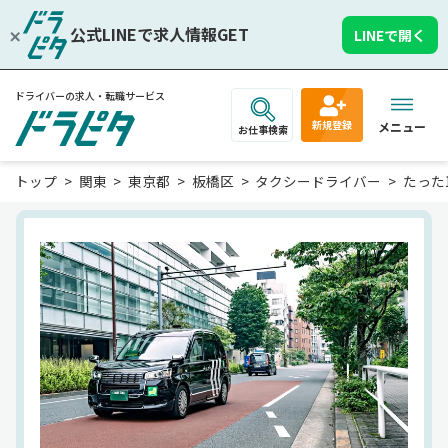
公式LINEで求人情報GET
LINEで開く
ドライバーの求人・転職サービス
新規登録
メニュー
お仕事検索
トップ
関東
東京都
板橋区
タクシードライバー
たった1