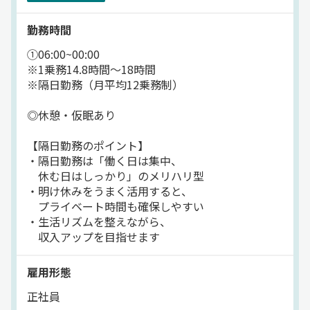
仕事を回しやすい環境です◎
勤務時間
━━━━━━━━━━━━━
正社員／タクシードライバー
①06:00~00:00
具体的な仕事内容
※1乗務14.8時間〜18時間
━━━━━━━━━━━━━
※隔日勤務（月平均12乗務制）
タクシードライバーとして
東京都内を中心に、
◎休憩・仮眠あり
お客様を目的地まで
安全・快適にお送りします。
【隔日勤務のポイント】
・隔日勤務は「働く日は集中、
◎1日25〜30件程度
休む日はしっかり」のメリハリ型
～～～～～～～～～
・明け休みをうまく活用すると、
配車アプリからの配車や
プライベート時間も確保しやすい
駅・病院・商業施設などの
・生活リズムを整えながら、
タクシー乗り場からの
収入アップを目指せます
送迎が中心です。
雇用形態
＜安心して長く続けられる仕事＞
重い荷物を持ったり、宿泊が必要な
正社員
長い距離を走ることもないので