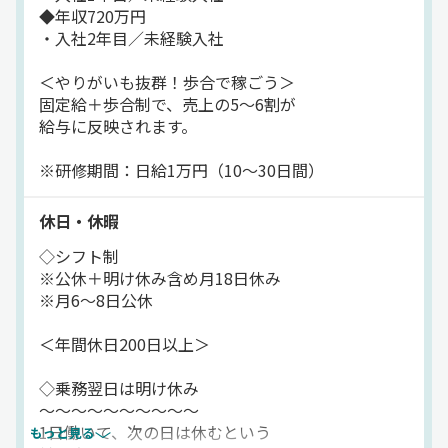
◆年収720万円
・入社2年目／未経験入社
＜やりがいも抜群！歩合で稼ごう＞
固定給＋歩合制で、売上の5〜6割が
給与に反映されます。
※研修期間：日給1万円（10〜30日間）
休日・休暇
◇シフト制
※公休＋明け休み含め月18日休み
※月6〜8日公休
＜年間休日200日以上＞
◇乗務翌日は明け休み
～～～～～～～～～～
1日働いて、次の日は休むという
もっと見る