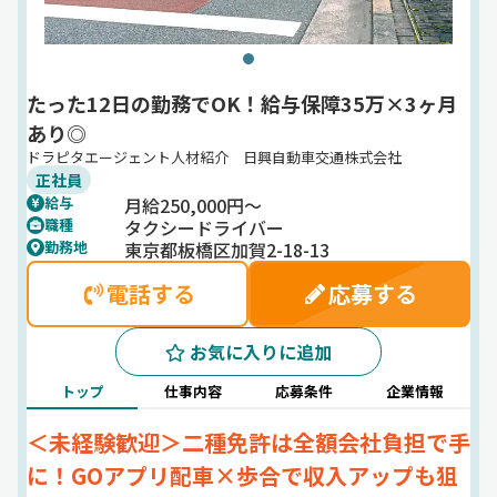
たった12日の勤務でOK！給与保障35万×3ヶ月
あり◎
ドラピタエージェント人材紹介 日興自動車交通株式会社
正社員
月給250,000円～
給与
タクシードライバー
職種
東京都板橋区加賀2-18-13
勤務地
電話する
応募する
お気に入りに追加
トップ
仕事内容
応募条件
企業情報
＜未経験歓迎＞二種免許は全額会社負担で手
に！GOアプリ配車×歩合で収入アップも狙