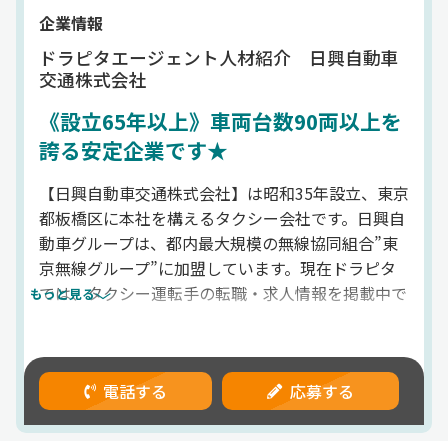
企業情報
ドラピタエージェント人材紹介 日興自動車
交通株式会社
《設立65年以上》車両台数90両以上を
誇る安定企業です★
【日興自動車交通株式会社】は昭和35年設立、東京
都板橋区に本社を構えるタクシー会社です。日興自
動車グループは、都内最大規模の無線協同組合”東
京無線グループ”に加盟しています。現在ドラピタ
では、タクシー運転手の転職・求人情報を掲載中で
もっと見る
す。
法人名
ドラピタエージェント人材紹介 日興自動車交通株
式会社
電話する
応募する
代表者
代表取締役 山本敏之