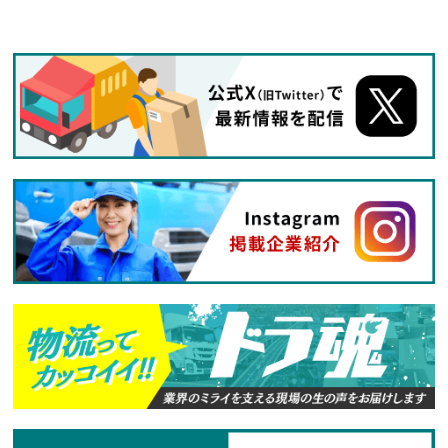
設立
昭和35年11月8日
住所
東京都板橋区加賀 2-18-13
資本金
15,000,000円
従業員数
186名（令和6年7月末日現在）
業務内容
一般乗用旅客自動車運送事業（タクシー業）
HP
https://www.nikkotaxi.co.jp/