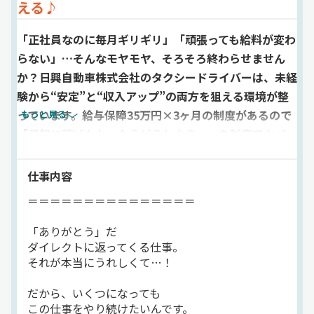
える♪
「正社員なのに毎月ギリギリ」「頑張っても給料が変わ
らない」…そんなモヤモヤ、そろそろ終わらせません
か？日興自動車株式会社のタクシードライバーは、未経
験から“安定”と“収入アップ”の両方を狙える環境が整
っています。給与保障35万円×3ヶ月の制度があるので
もっと見る
「最初に稼げなかったらどうしよう…」を制度でカバ
ー！二種免許は取得費用を会社が全額負担するため、普
通免許からチャレンジ可能です。仕事は東京都内の送迎
仕事内容
が中心◎荷物の積み降ろしなどの力仕事は基本なく、運
＝＝＝＝＝＝＝＝＝＝＝＝＝＝＝
転に集中して働けます。車両にはGOアプリ配車タブレ
ット、カーナビ、ドライブレコーダー、IP無線などを完
「ありがとう」だ
ダイレクトに返ってくる仕事。
備。土地勘に自信がなくても、仕組みがあなたを助けて
それが本当にうれしくて…！
くれます。転職支援金（規定あり）もあるので、スター
トの不安を減らして一歩踏み出せますよ＾＾日興自動車
だから、いくつになっても
交通株式会社でのお仕事ですが、応募はドラピタエージ
この仕事をやり続けたいんです。