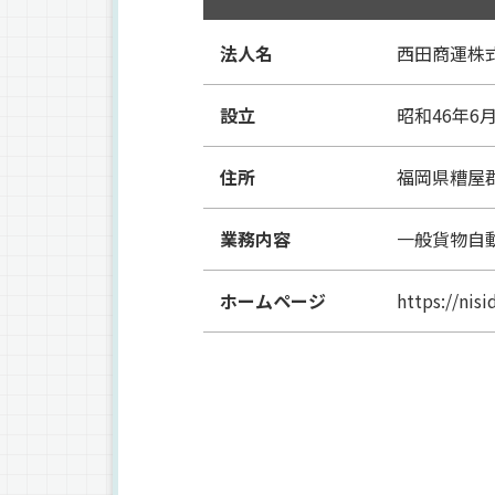
法人名
西田商運株
設立
昭和46年6
住所
福岡県糟屋郡
業務内容
一般貨物自
ホームページ
https://nis