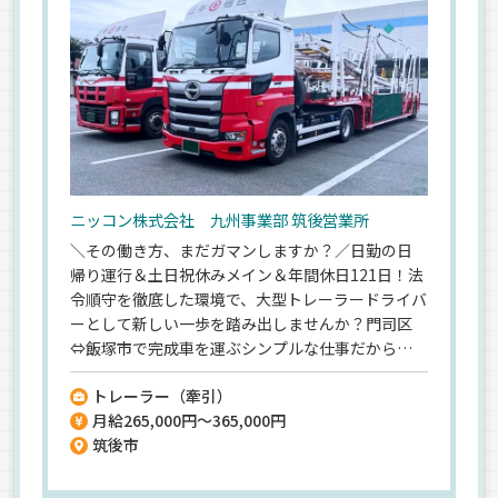
ニッコン株式会社 九州事業部 筑後営業所
＼その働き方、まだガマンしますか？／日勤の日
帰り運行＆土日祝休みメイン＆年間休日121日！法
令順守を徹底した環境で、大型トレーラードライバ
ーとして新しい一歩を踏み出しませんか？門司区
⇔飯塚市で完成車を運ぶシンプルな仕事だから、
トレーラー未経験でも安心◎賞与年平均100万円
トレーラー（牽引）
（2025年度実績）、各種手当充実、給与ベースア
月給265,000円～365,000円
ップ実施など待遇面も充実！東証プライム上場・
筑後市
ニッコンHDグループの安定した基盤のもと、安心
して長く働ける環境が整っています♪