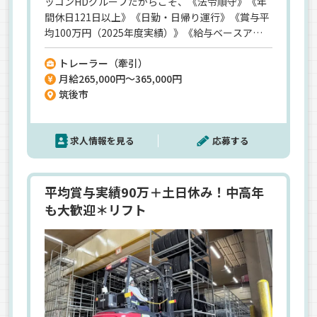
ッコンHDグループだからこそ、《法令順守》《年
間休日121日以上》《日勤・日帰り運行》《賞与平
均100万円（2025年度実績）》《給与ベースアッ
プ実施》など、大手ならではの働きやすさを実現！
トレーラー（牽引）
さらに、各種手当や福利厚生も充実しているので、
月給265,000円～365,000円
安心して長く活躍できます。門司区⇔飯塚市間の近
筑後市
距離ピストン輸送だから身体への負担も少なめ◎
新規事業のオープニングメンバーとして、新しいキ
ャリアを始めませんか？
求人情報を見る
応募する
平均賞与実績90万＋土日休み！中高年
も大歓迎＊リフト