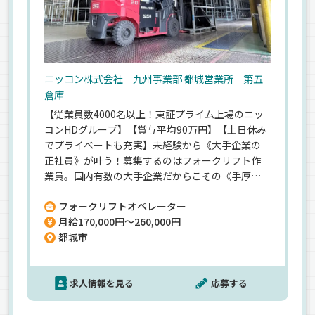
ニッコン株式会社 九州事業部 都城営業所 第五
倉庫
【従業員数4000名以上！東証プライム上場のニッ
コンHDグループ】【賞与平均90万円】【土日休み
でプライベートも充実】未経験から《大手企業の
正社員》が叶う！募集するのはフォークリフト作
業員。国内有数の大手企業だからこその《手厚い
待遇がポイント》法令厳守を徹底！賞与年2回はも
フォークリフトオペレーター
ちろん《各種手当も充実》「残業少なめ」「年3回
月給170,000円～260,000円
の大型連休」圧倒的な働きやすさ♪《未経験スタ
都城市
ートもOK》倉庫作業・フォークリフトが未経験で
も大丈夫◎【女性活躍中】【中高年の社員も活躍
中】【20代～50代まで幅広く活躍中】
求人情報を見る
応募する