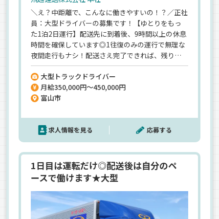
＼え？中距離で、こんなに働きやすいの！？／正社
員：大型ドライバーの募集です！【ゆとりをもっ
た1泊2日運行】配送先に到着後、9時間以上の休息
時間を確保しています◎1往復のみの運行で無理な
夜間走行もナシ！配送さえ完了できれば、残りの
時間は裁量を持って働けます♪【負担は少なめ】
大型トラックドライバー
平ボディ＝重労働というイメージを持たれがちで
月給350,000円～450,000円
すが、実際は手積み手降ろしはそこまで多くな
富山市
く、シート掛け作業も必要な案件のみなので、無理
なく働けますよ＾＾有給休暇も取得しやすく、長
期休暇も事前相談で対応可能◎とにかく働きやす
求人情報を見る
応募する
い「中距離」をお探しの方にピッタリです★
1日目は運転だけ◎配送後は自分のペ
ースで働けます★大型