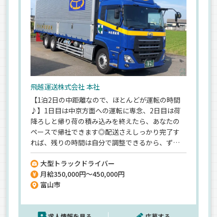
飛越運送株式会社 本社
【1泊2日の中距離なので、ほとんどが運転の時間
♪】1日目は中京方面への運転に専念、2日目は荷
降ろしと帰り荷の積み込みを終えたら、あなたの
ペースで帰社できます◎配送さえしっかり完了す
れば、残りの時間は自分で調整できるから、ずっ
と拘束される働き方ではありません＾＾2日目は遅
大型トラックドライバー
くとも20時までに帰れるので、家族とゆっくり夕
月給350,000円～450,000円
飯を食べることもできますよ！さらに…入社2年目
富山市
には年収500万円以上も目指せます！【収入も働き
やすさも両立するなら…当社の中距離がおすすめ
です★】
求人情報を見る
応募する