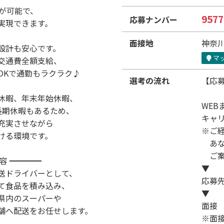
上が可能で、
9577
応募ナンバー
実現できます。
面接地
神奈川
設計も安心です。
マ
交通費全額支給、
OKで通勤もラクラク♪
選考の流れ
【応
休暇、年末年始休暇、
WEB
長期休暇もあるため、
キャ
充実させながら
※ご
ける環境です。
あな
ご案
容 ━━━━
▼
送ドライバーとして、
応募
て食品を積み込み、
▼
県内のスーパーや
面接
舗へ配送をお任せします。
※面