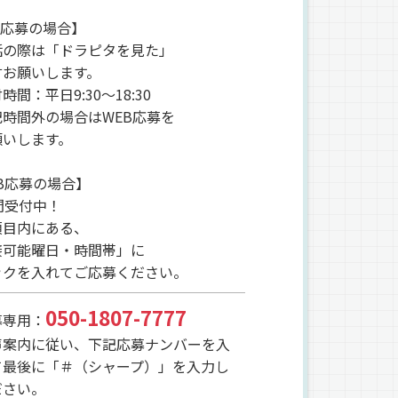
L応募の場合】
話の際は「ドラピタを見た」
言お願いします。
時間：平日9:30～18:30
時間外の場合はWEB応募を
いします。
B応募の場合】
間受付中！
項目内にある、
接可能曜日・時間帯」に
ックを入れてご応募ください。
050-1807-7777
募専用：
声案内に従い、下記応募ナンバーを入
て最後に「＃（シャープ）」を入力し
ださい。