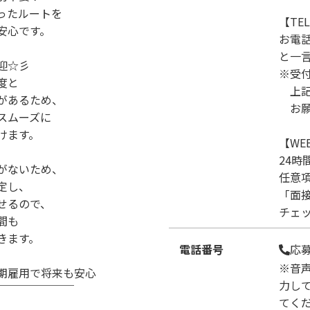
ったルートを
【TE
安心です。
お電
と一
迎☆彡
※受付
度と
上記
があるため、
お願
スムーズに
けます。
【WE
24時
がないため、
任意
定し、
「面
せるので、
チェ
間も
きます。
電話番号
応
※音
期雇用で将来も安心
力し
￣￣￣￣￣￣￣
てく