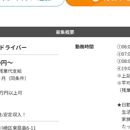
募集概要
勤務時間
①06:0
ドライバー
②07:0
③08:0
00円～
④19:0
残業代支給
※上
ヶ月（同条件）
※平均
（残
0万円以上可
★日
生活
も安定収入！
家族
たっ
川崎区
東扇島6-11