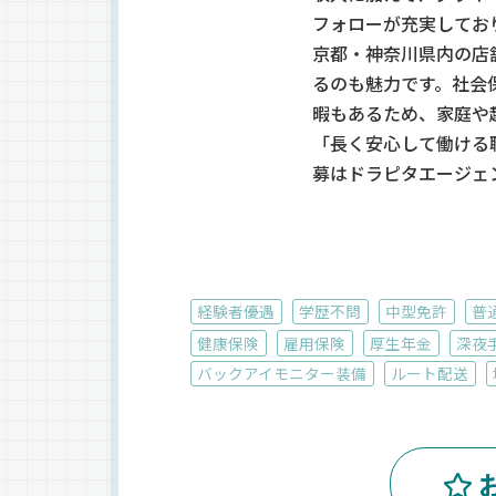
フォローが充実してお
京都・神奈川県内の店
るのも魅力です。社会
暇もあるため、家庭や
「長く安心して働ける
募はドラピタエージェ
経験者優遇
学歴不問
中型免許
普
健康保険
雇用保険
厚生年金
深夜
バックアイモニター装備
ルート配送