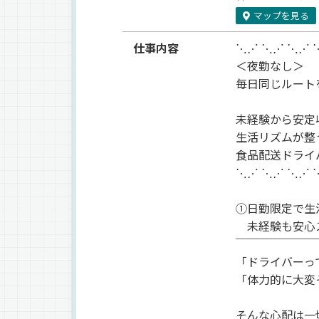
マップを見る
仕事内容
⋱⋰ ⋱⋰ ⋱⋰ 
＜夜勤なし＞
毎日同じルート
未経験から安定
生活リズムが整
食品配送ドライ
⋱⋰ ⋱⋰ ⋱⋰ 
①日勤限定で生
未経験も安心
￣￣￣￣￣￣￣
「ドライバーっ
「体力的に大変
そんな心配は一