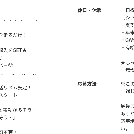
休日・休暇
・日
（シ
⋱⋰ ⋱⋰ ⋱⋰ ⋱⋰
・夏
・年
を走るだけ！
・GW
・有
収入をGET★
う
★し
バー◎
無理
⋱⋰ ⋱⋰ ⋱⋰ ⋱⋰
応募方法
※こ
活リズム安定！
通じ
スタート
￣￣￣￣￣￣￣
最後
て夜勤が多そう…」
あり
そう…」
応募
い。
切不要！