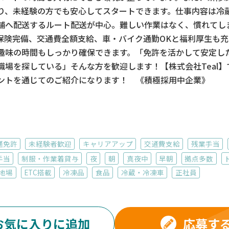
り、未経験の方でも安心してスタートできます。仕事内容は冷
舗へ配送するルート配送が中心。難しい作業はなく、慣れてし
保険完備、交通費全額支給、車・バイク通勤OKと福利厚生も
趣味の時間もしっかり確保できます。「免許を活かして安定し
職場を探している」そんな方を歓迎します！【株式会社Teal
ントを通じてのご紹介になります！ 《積極採用中企業》
通免許
未経験者歓迎
キャリアアップ
交通費支給
残業手当
手当
制服・作業着貸与
夜
朝
真夜中
早朝
拠点多数
地場
ETC搭載
冷凍品
食品
冷蔵・冷凍車
正社員
応募す
お気に入りに追加