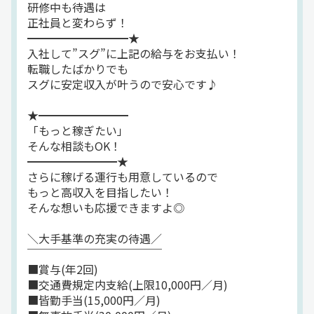
研修中も待遇は
1日10件
正社員と変わらず！
━━━━━━━━━★
＜配送エリア＞
入社して”スグ”に上記の給与をお支払い！
愛知県内のみ
転職したばかりでも
スグに安定収入が叶うので安心です♪
ﾟ+｡::ﾟ｡:.ﾟ｡+｡｡+.｡ﾟ:; ﾟ+｡::ﾟ｡:.ﾟ｡+｡｡+
★━━━━━━━━
コンプライアンス厳守を徹底♪
「もっと稼ぎたい」
無理なく働ける環境を約束します！
そんな相談もOK！
━━━━━━━━★
ﾟ+｡::ﾟ｡:.ﾟ｡+｡｡+.｡ﾟ:; ﾟ+｡::ﾟ｡:.ﾟ｡+｡｡+
さらに稼げる運行も用意しているので
もっと高収入を目指したい！
休日数や残業時間、各種手当、給与など
そんな想いも応援できますよ◎
法令を守った働き方を約束します！
＼大手基準の充実の待遇／
『無理なくずっと働ける』
￣￣￣￣￣￣￣￣￣￣￣￣
私たちの職場はそんな環境です！
■賞与(年2回)
■交通費規定内支給(上限10,000円／月)
■皆勤手当(15,000円／月)