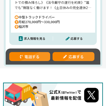
トでの積み降ろし》《法令厳守の運行を約束》”誰
でも”無理なく働けます！《土日休みの完全週休2日
制》プライベートも大切に♪《地元で働きたいアナ
中型トラックドライバー
タに…》稲沢市はもちろん、清須市、北名古屋市、
月給270,000円～330,000円
岩倉市、一宮市、大治町、あま市、津島市、愛西
稲沢市
市、名古屋市からアクセス抜群！《研修時も条
件”ずっと”変わらず》入社してスグに正社員と同じ
求人情報を見る
応募する
給与・条件で働き始められます♪
電話する
応募する