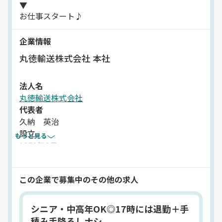
▼
お仕事スタート♪
企業情報
丸徳輸送株式会社 本社
法人名
丸徳輸送株式会社
代表者
久納 英治
設立
もっと見る
1979年2月
住所
愛知県稲沢市正明寺 2-27-22
この企業で募集中のその他の求人
資本金
2,100万円
従業員数
シニア・中高年OK◎17時には退勤＋手
302名
積み手降ろしナシ