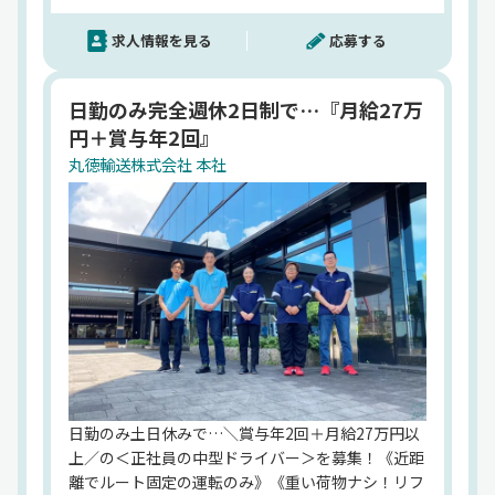
市、名古屋市からアクセス抜群♪【中高年・シニア
求人情報を見る
応募する
も活躍中】【ブランク不問】
日勤のみ完全週休2日制で…『月給27万
円＋賞与年2回』
丸徳輸送株式会社 本社
日勤のみ土日休みで…＼賞与年2回＋月給27万円以
上／の＜正社員の中型ドライバー＞を募集！《近距
離でルート固定の運転のみ》《重い荷物ナシ！リフ