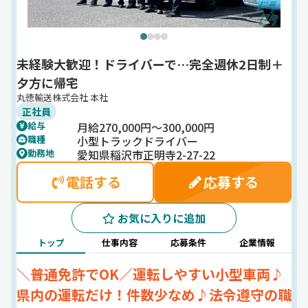
未経験大歓迎！ドライバーで…完全週休2日制＋
夕方に帰宅
丸徳輸送株式会社 本社
正社員
月給270,000円～300,000円
給与
小型トラックドライバー
職種
愛知県稲沢市正明寺2-27-22
勤務地
電話する
応募する
お気に入りに追加
トップ
仕事内容
応募条件
企業情報
＼普通免許でOK／運転しやすい小型車両♪
県内の運転だけ！件数少なめ♪法令遵守の職