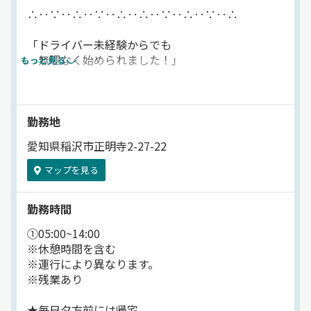
【3】スタートしやすい業務内容！
∴‥∵‥∴‥∵‥∴‥∴‥∵‥∴‥∵‥∴
‥‥‥‥‥‥‥‥‥‥‥‥‥‥‥‥
愛知県内のみの近距離の配送！
「ドライバー未経験からでも
荷物の量も少なめで
無理なく始められました！」
もっと見る
配送件数も多くないので
未経験でも時間に追われることなく
（入社1年目のドライバーAさん）
無理なく働けます！
∴‥∵‥∴‥∵‥∴‥∴‥∵‥∴‥∵‥∴
勤務地
／／
愛知県稲沢市正明寺2-27-22
元々、土木系の現場で働いていて
「プライベートも大切にしたい」
運送業は全く初めてでしたが
マップを見る
その願いも叶いますよ♪
”マンツーマン”で先輩ドライバーが
0から教えてくれて、
＼＼
勤務時間
「これなら大丈夫！」って思えてから
独り立ちさせてもらえたので
★土日祝休み！完全週休2日制♪
①05:00~14:00
不安なくスタートできました。
大型連休もたっぷり！
※休憩時間を含む
￣￣￣￣￣￣￣￣￣￣￣￣￣￣￣
※運行により異なります。
力仕事は多少はありますが
周りとの予定も合わせやすい
※残業あり
「毎日ヘトヘト…」って感じではなく
土日祝休みの完全週休2日制！
毎日無理なく働けていますよ♪
★毎日夕方前には帰宅