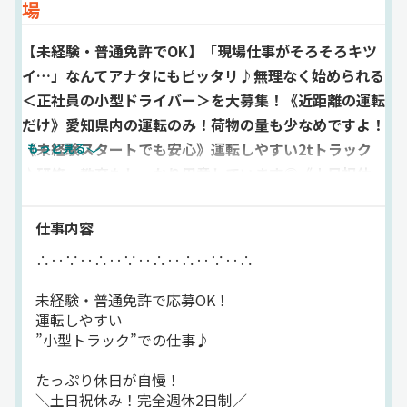
場
【未経験・普通免許でOK】「現場仕事がそろそろキツ
イ…」なんてアナタにもピッタリ♪無理なく始められる
＜正社員の小型ドライバー＞を大募集！《近距離の運転
だけ》愛知県内の運転のみ！荷物の量も少なめですよ！
《未経験スタートでも安心》運転しやすい2tトラック
もっと見る
♪研修・教育もしっかり用意しています◎《土日祝休
み！完全週休2日制》《毎日夕方前には帰宅》《大型連
休もしっかり》今よりプライベートを楽しめちゃいます
仕事内容
よ！《研修時も条件”ずっと”変わらず》入社してスグ
∴‥∵‥∴‥∵‥∴‥∴‥∵‥∴
に正社員と同じ給与・条件でスタート！
未経験・普通免許で応募OK！
運転しやすい
”小型トラック”での仕事♪
たっぷり休日が自慢！
＼土日祝休み！完全週休2日制／