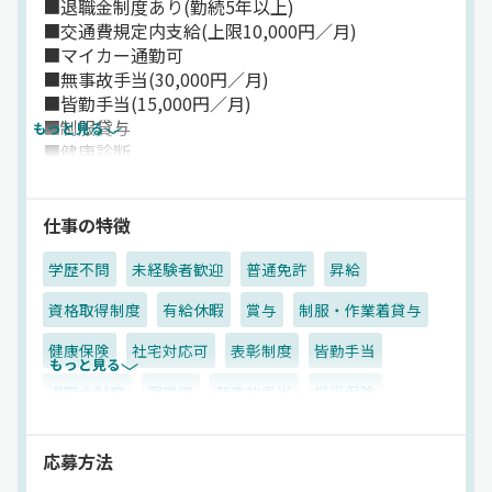
■退職金制度あり(勤続5年以上)
■交通費規定内支給(上限10,000円／月)
■マイカー通勤可
■無事故手当(30,000円／月)
■皆勤手当(15,000円／月)
■制服貸与
もっと見る
■健康診断
■研修期間あり
⇒条件に変動ナシ！
スグに安定収入が叶います◎
仕事の特徴
学歴不問
未経験者歓迎
普通免許
昇給
★━━━━━━━━━━
倉庫から輸送・配送まで
資格取得制度
有給休暇
賞与
制服・作業着貸与
総合サービスを展開する
「丸徳グループ」
健康保険
社宅対応可
表彰制度
皆勤手当
もっと見る
━━━━━━━━━━★
退職金制度
寮完備
無事故手当
労災保険
その運送事業を担う
雇用保険
マイカー通勤可
厚生年金
朝
夕方
私たち、丸徳輸送株式会社は
応募方法
大型トラックから中型・普通車まで
昼
手積み
地場
1人1台専用車
建材
合計230台もの車両が稼働する