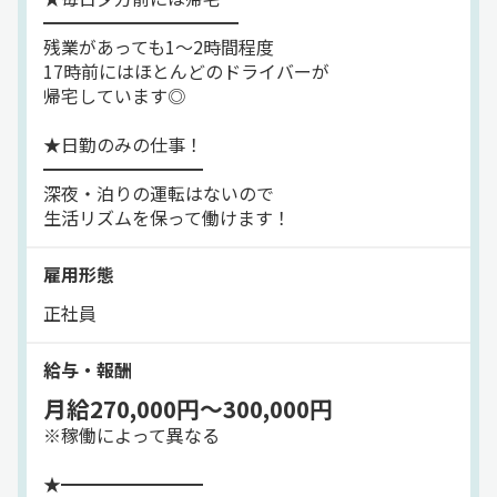
★夕方前には毎日帰れる♪
━━━━━━━━━━━
∴‥∵‥∴‥∵‥∴‥∴‥∵‥∴‥∵‥∴
早上がりの日もあります！
残業があっても1～2時間程度
￣￣￣￣￣￣￣￣￣￣￣￣￣
17時前にはほとんどのドライバーが
「地元でよく見ていた
深夜・泊りの仕事はナシ！
帰宅しています◎
”知っている会社”」ってことが
残業があっても1時間程度◎
丸徳に入社して決め手です。
★日勤のみの仕事！
時には13時で退勤♪
━━━━━━━━━
∴‥∵‥∴‥∵‥∴‥∴‥∵‥∴‥∵‥∴
なんて日もあるんですよ！
深夜・泊りの運転はないので
生活リズムを保って働けます！
地元でずっと働きたいと思っていたので
━━━━━━━━━━
昔からある「大きな会社」なのは
■具体的な業務内容■
雇用形態
安心できますよね！
━━━━━━━━━━
正社員
正社員の小型ドライバーとして
稲沢市はもちろん、清須市、北名古屋市、
小型トラック（2t車）
岩倉市、一宮市、大治町、あま市、
での配送をお任せします。
給与・報酬
津島市、愛西市、名古屋市からも
アクセスしやすいので
月給270,000円～300,000円
＜配送品＞
《地元で働きたい人にはピッタリ》です。
※稼働によって異なる
ブロックなどの建材
★━━━━━━━━
＜件数＞