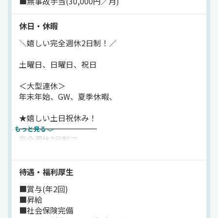
■無事故手当(30,000円／月)
休日・休暇
＼嬉しい完全週休2日制！／
土曜日、日曜日、祝日
＜大型連休＞
年末年始、GW、夏季休暇、
★嬉しい土日祝休み！
━━━━━━━━━━
もっと見る
完全週休2日制で
周りとの予定も合わせやすく
プライベートも充実させられます♪
待遇・福利厚生
■賞与(年2回)
■昇給
■社会保険完備