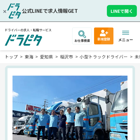
公式LINEで求人情報GET
LINEで開く
ドライバーの求人・転職サービス
新規登録
メニュー
お仕事検索
トップ
東海
愛知県
稲沢市
小型トラックドライバー
未