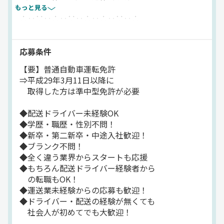
もっと見る
∴‥∵‥∴‥∵‥∴‥∴‥∵‥∴
▼ドライバーが初めて…
トラックに乗ったことが無い…
応募条件
【要】普通自動車運転免許
なんてアナタでも大丈夫ですよ♪
⇒平成29年3月11日以降に
取得した方は準中型免許が必要
【1】運転しやすい小型トラック♪
‥‥‥‥‥‥‥‥‥‥‥‥‥‥‥‥
◆配送ドライバー未経験OK
小さな車格のトラックだから
◆学歴・職歴・性別不問！
スグに運転に慣れることができますよ！
◆新卒・第二新卒・中途入社歓迎！
◆ブランク不問！
【2】充実の研修！
◆全く違う業界からスタートも応援
‥‥‥‥‥‥‥‥‥‥‥‥‥‥‥‥
◆もちろん配送ドライバー経験者から
1人ひとりの成長やペースに合わせた
の転職もOK！
研修システムを用意！
◆運送業未経験からの応募も歓迎！
一人前になるまで先輩ドライバー達が
◆ドライバー・配送の経験が無くても
じっくり丁寧にサポートしていきます◎
社会人が初めてでも大歓迎！