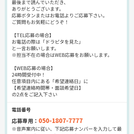
最後まで読んでいただき、
バツグンの規模感を誇り
平ボディ車
正社員
ありがとうございます。
応募ボタンまたはお電話よりご応募下さい。
グループからの仕事を含め
ご質問もお気軽にどうぞ！
荷量は高い水準で安定！
【TEL応募の場合】
「急に仕事が無くなった…」
お電話の際は「ドラピタを見た」
「会社の将来が不安…」
と一言お願いします。
なんて心配とは無縁です♪
※担当不在の場合はWEB応募をお願いします。
生涯腰を据えて働ける
【WEB応募の場合】
大手企業の正社員になりませんか？
24時間受付中！
任意項目内にある「希望連絡日」に
【希望連絡時間帯・面談希望日】
の2点をご記入下さい
電話番号
050-1807-7777
応募専用：
※音声案内に従い、下記応募ナンバーを入力して最