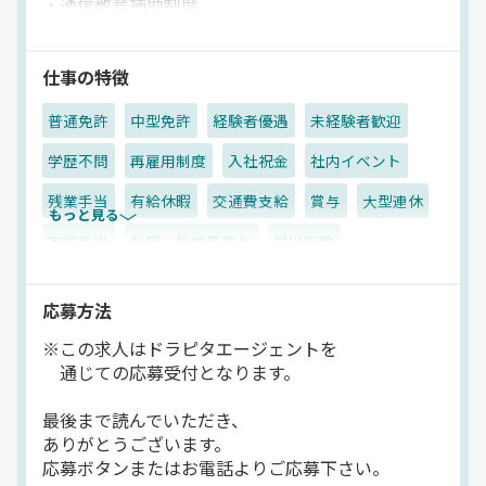
・通信教育補助制度
・無事故・永年勤続表彰制度（表彰金＋特別休暇）
・産休・育休制度あり
仕事の特徴
普通免許
中型免許
経験者優遇
未経験者歓迎
学歴不問
再雇用制度
入社祝金
社内イベント
残業手当
有給休暇
交通費支給
賞与
大型連休
もっと見る
家族手当
制服・作業着貸与
労災保険
財形貯蓄制度
昇給
雇用保険
保養所有
応募方法
資格取得制度
無事故手当
厚生年金
健康保険
※この求人はドラピタエージェントを
表彰制度
退職金制度
昼
夜
真夜中
夕方
通じての応募受付となります。
朝
早朝
拠点多数
地場
その他
冷蔵・冷凍車
最後まで読んでいただき、
ありがとうございます。
正社員
応募ボタンまたはお電話よりご応募下さい。