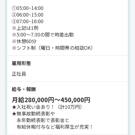
食品配送の仕事なので、
①05:00~14:00
安定して長く働くことが可能です！
②06:00~15:00
③07:00~16:00
②冷蔵・冷凍食品を扱うため、
※上記は1例
年間を通して需要が安定しています！
※5:00～7:30の間で時差出勤
※休憩60分
③ワークライフバランスも
※シフト制（曜日・時間帯の相談OK）
重視されており、
月8日以上の休みで
雇用形態
私生活も充実できます。
できるだけ希望休も
正社員
取れるように配慮しています。
給与・報酬
━━━━ 業務内容 ━━━━
月給280,000円～450,000円
正社員の
中型トラックドライバーとして
★入社祝い金あり！（計10万円）
冷蔵・冷凍車を使用した
★無事故勤続表彰や
食品配送業務をお任せします。
永年勤続表彰で表彰金と
有給休暇付与など福利厚生が充実！
＜配送先＞