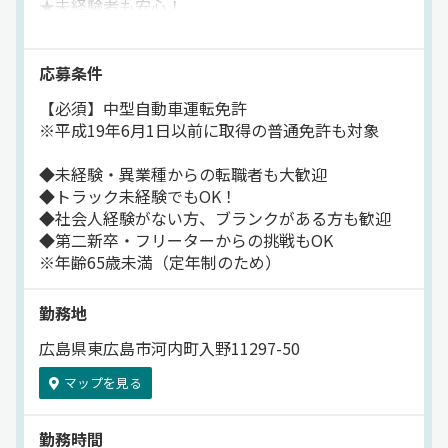
★未経験者も安心！
あなたの気持ちを、しっかりと支えてくれる環境がここ
充実の研修制度とサポート体制
にはあります。【株式会社ランテック】でのお仕事です
━━━━━━━━━━━━━━━
が、応募はドラピタエージェントを通じてのご紹介にな
応募条件
ります！
①最初は先輩との同行研修から
【必須】中型自動車運転免許
スタートするので、
※平成19年6月1日以前に取得の普通免許も対象
安心して一歩を踏み出せます！
◆未経験・異業種からの転職者も大歓迎
②構内や近場での運転練習から始め、
◆トラック未経験でもOK！
運転に慣れるまで
◆社会人経験がない方、ブランクがある方も歓迎
時間をかけてしっかりサポートします。
◆第二新卒・フリーターからの挑戦もOK
※年齢65歳未満（定年制のため）
③未経験入社でも1週間以内で
仕事を覚えた先輩もいるほど、
勤務地
覚えやすい仕事です。
広島県東広島市河内町入野11297-50
★長く働き続けられる
「安定性」と「働きやすさ」
マップを見る
━━━━━━━━━━━━━
勤務時間
①景気に左右されない