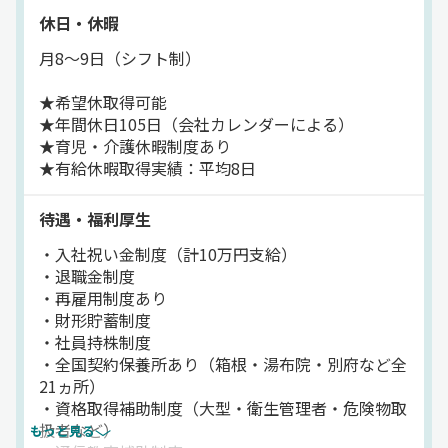
広島県、山口県の
休日・休暇
中距離、近距離の配送
月8～9日（シフト制）
＜積み降ろし＞
バラ積みバラ降ろし
★希望休取得可能
※一部パレットあり
★年間休日105日（会社カレンダーによる）
★育児・介護休暇制度あり
～仕事のポイント～
★有給休暇取得実績：平均8日
①中距離、近距離の配送なので
待遇・福利厚生
毎日家に帰れる働き方ができます！
・入社祝い金制度（計10万円支給）
②資格取得支援制度があり、
・退職金制度
入社後に様々な免許の取得が可能♪
・再雇用制度あり
キャリアアップも叶いますよ◎
・財形貯蓄制度
・社員持株制度
・全国契約保養所あり（箱根・湯布院・別府など全
21ヵ所）
・資格取得補助制度（大型・衛生管理者・危険物取
扱者など）
もっと見る