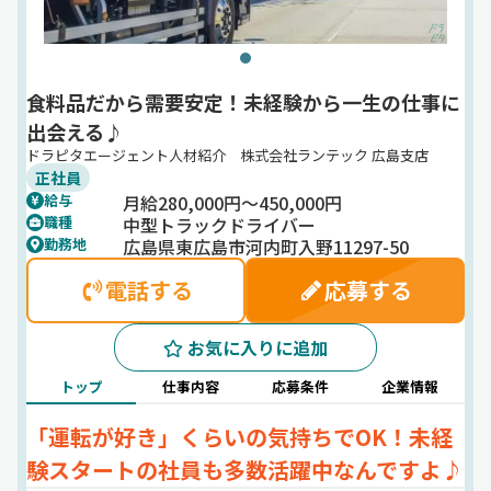
食料品だから需要安定！未経験から一生の仕事に
出会える♪
ドラピタエージェント人材紹介 株式会社ランテック 広島支店
正社員
月給280,000円～450,000円
給与
中型トラックドライバー
職種
広島県東広島市河内町入野11297-50
勤務地
電話する
応募する
お気に入りに追加
トップ
仕事内容
応募条件
企業情報
「運転が好き」くらいの気持ちでOK！未経
験スタートの社員も多数活躍中なんですよ♪