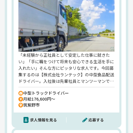
式会社ランテック】でのお仕事ですが、応募はドラ
ピタエージェントを通じてのご紹介になります！
「未経験から正社員として安定した仕事に就きた
い」「手に職をつけて将来も安心できる生活を手に
入れたい」そんな方にピッタリな求人です。今回募
集するのは【株式会社ランテック】の中型食品配送
ドライバー。入社後は先輩社員とマンツーマンでス
タートできるので、ドライバー未経験の方でも安心
中型トラックドライバー
してくださいね◎景気の影響を受けにくい食品配送
月給176,600円～
だから、不安なく安定して長く働くことができま
筑紫野市
す！また、充実した福利厚生も当社の魅力のひと
つ。全国21ヶ所の契約保養所、無事故表彰制度、永
求人情報を見る
応募する
年勤続表彰、資格取得補助など、社員の暮らしをし
っかり支える制度が整っています。さらに計10万円