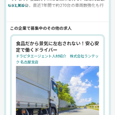
は1,310台。直近7年間で約270台の車両数強化も行
もっと見る
っています。当社は100社以上から構成されるセン
コーグループの事業会社として、多頻度小口輸送の
「フレッシュ便」を中心とした運送業で、これから
この企業で募集中のその他の求人
も皆様の「食」を支えていきます。これからの当社
を担う中型トラックドライバー（4t 冷凍・冷蔵
食品だから景気に左右されない！安心安
車）の転職・求人情報を掲載しています。
定で働くドライバー
法人名
ドラピタエージェント人材紹介 株式会社ランテッ
ドラピタエージェント人材紹介 株式会社ランテッ
ク 名古屋支店
ク
代表者
嘉永 良樹
設立
1953年（昭和28年）7月14日
住所
福岡県福岡市博多区古門戸町 4-26
資本金
5億1,980万円