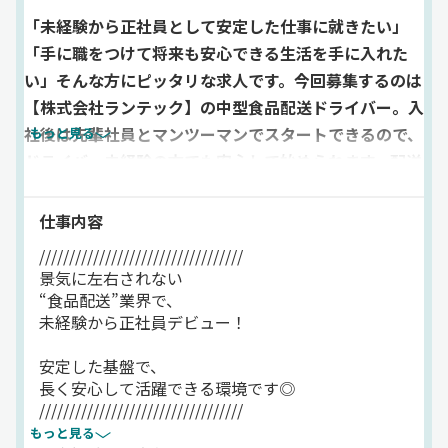
「未経験から正社員として安定した仕事に就きたい」
「手に職をつけて将来も安心できる生活を手に入れた
い」そんな方にピッタリな求人です。今回募集するのは
【株式会社ランテック】の中型食品配送ドライバー。入
社後は先輩社員とマンツーマンでスタートできるので、
もっと見る
ドライバー未経験の方でも安心して始められます。配送
先は広島県や山口県の中距離、近距離がメイン！景気の
影響を受けにくい食品配送のため、安定して長く働くこ
仕事内容
とができます！また、充実した福利厚生も当社の魅力の
//////////////////////////////////
ひとつ。全国21ヶ所の契約保養所、無事故表彰制度、永
景気に左右されない
年勤続表彰、資格取得補助など、社員の暮らしをしっか
“食品配送”業界で、
未経験から正社員デビュー！
り支える制度が整っています。さらに計10万円にもなる
「入社祝い金」もあり、転職時の最初の不安も軽減。休
安定した基盤で、
日は月8以上⇒希望休取得もOK！子どもの行事や家庭の
長く安心して活躍できる環境です◎
都合など、プライベートとの両立も無理なく可能です。
//////////////////////////////////
「運転が好き」「そろそろ腰を据えて働きたい」そんな
もっと見る