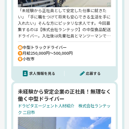
従業員数
計 2,918名（男性2,549名、女性369名）※2025年3
「未経験から正社員として安定した仕事に就きた
月末現在
い」「手に職をつけて将来も安心できる生活を手に
入れたい」そんな方にピッタリな求人です。今回募
業務内容
集するのは【株式会社ランテック】の中型食品配送
貨物自動車運送事業、貨物利用運送事業、貨物運送
ドライバー。入社後は先輩社員とマンツーマンでス
取次業、倉庫業、損害保険代理業、自動車整備業、
タートできるので、ドライバー未経験の方でも安心
乳製品の製造加工業、自動車車体改造業、自動車機
中型トラックドライバー
して始められます。配送先は県内のスーパーや飲食
械工具及び部品販売業、自動車等輸送用機械機器具
月給250,000円～500,000円
店など、1日10〜15件程度。景気の影響を受けにく
製造業及び販売業、建築工事請負業、産業廃棄物収
小牧市
い食品配送のため、安定して長く働くことができま
集運搬業、不動産の売買・賃貸・管理及びその仲
す！また、充実した福利厚生も当社の魅力のひと
介、石油製品販売業
求人情報を見る
応募する
つ。全国21ヶ所の契約保養所、無事故表彰制度、永
HP
年勤続表彰、資格取得補助など、社員の暮らしをし
https://www.runtec.co.jp/
っかり支える制度が整っています。さらに計10万円
未経験から安定企業の正社員！無理なく
にもなる「入社祝い金」もあり、転職時の最初の不
働く中型ドライバー
安も軽減。休日は月8以上⇒希望休取得もOK！子ど
もの行事や家庭の都合など、プライベートとの両立
ドラピタエージェント人材紹介 株式会社ランテッ
も無理なく可能です。「運転が好き」「そろそろ腰
ク 二日市
を据えて働きたい」そんなあなたの気持ちを、しっ
かりと支えてくれる環境がここにはあります。【株