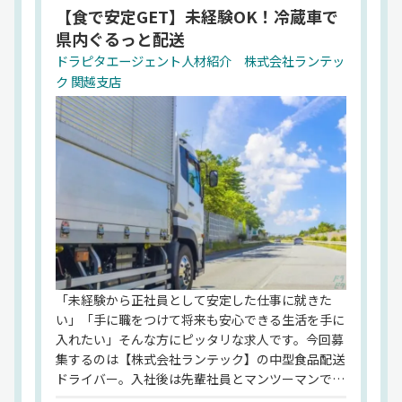
にもなる「入社祝い金」もあり、転職時の最初の不
【食で安定GET】未経験OK！冷蔵車で
安も軽減。休日は月8以上⇒希望休取得もOK！子ど
県内ぐるっと配送
もの行事や家庭の都合など、プライベートとの両立
も無理なく可能です。「運転が好き」「そろそろ腰
ドラピタエージェント人材紹介 株式会社ランテッ
を据えて働きたい」そんなあなたの気持ちを、しっ
ク 関越支店
かりと支えてくれる環境がここにはあります。【株
式会社ランテック】でのお仕事ですが、応募はドラ
ピタエージェントを通じてのご紹介になります！
「未経験から正社員として安定した仕事に就きた
い」「手に職をつけて将来も安心できる生活を手に
入れたい」そんな方にピッタリな求人です。今回募
集するのは【株式会社ランテック】の中型食品配送
ドライバー。入社後は先輩社員とマンツーマンでス
タートできるので、ドライバー未経験の方でも安心