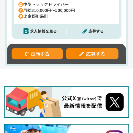
中型トラックドライバー
して始められます。配送先は県内のスーパーや飲食
月給310,000円～500,000円
店など、1日10〜15件程度。景気の影響を受けにく
比企郡川島町
い食品配送のため、安定して長く働くことができま
す！また、充実した福利厚生も当社の魅力のひと
求人情報を見る
応募する
つ。全国21ヶ所の契約保養所、無事故表彰制度、永
年勤続表彰、資格取得補助など、社員の暮らしをし
っかり支える制度が整っています。さらに計10万円
にもなる「入社祝い金」もあり、転職時の最初の不
電話する
応募する
安も軽減。休日は月8以上⇒希望休取得もOK！子ど
もの行事や家庭の都合など、プライベートとの両立
も無理なく可能です。「運転が好き」「そろそろ腰
を据えて働きたい」そんなあなたの気持ちを、しっ
かりと支えてくれる環境がここにはあります。【株
式会社ランテック】でのお仕事ですが、応募はドラ
ピタエージェントを通じてのご紹介になります！