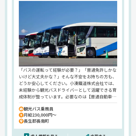
「バスの運転って経験が必要？」「普通免許しかな
いけど大丈夫かな？」そんな不安をお持ちの方も、
どうか安心してください。小湊鐵道株式会社では、
未経験から観光バスドライバーとして活躍できる育
成体制が整っています。必要なのは【普通自動車免
許（取得1年以上）】だけ。それだけでご応募いた
観光バス乗務員
だけます！入社後は、専任の教育担当による丁寧な
月給230,000円～
研修を経て、大型二種免許を【会社負担】で取得可
長生郡長南町
能。ドライバー経験ゼロの方も、プロの運転士とし
て着実に成長していける環境があります。さらに、