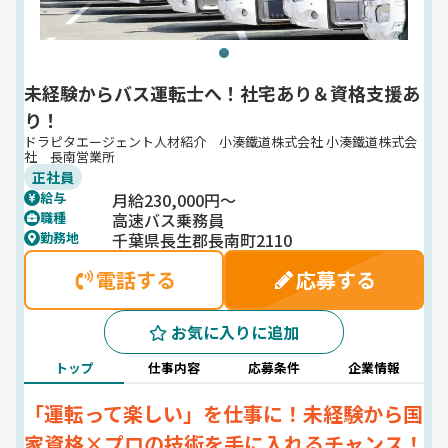
未経験からバス運転士へ！社宅あり＆資格支援あ
り！
ドラピタエージェント人材紹介 小湊鐵道株式会社 小湊鐵道株式会
社 長南営業所
正社員
月給230,000円～
給与
高速バス乗務員
職種
千葉県長生郡長南町2110
勤務地
電話する
応募する
お気に入りに追加
トップ
仕事内容
応募条件
企業情報
「運転って楽しい」を仕事に！未経験から国
家資格×プロの技術を手に入れるチャンス！