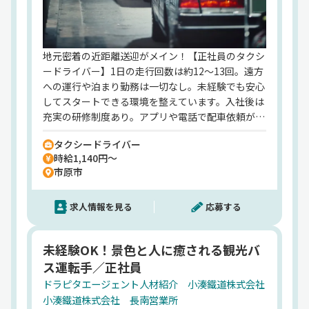
の暮らしを支えるバスドライバーとして活躍しませ
んか？【小湊鐵道株式会社】でのお仕事ですが、応
募はドラピタエージェントを通じてのご紹介になり
ます！
地元密着の近距離送迎がメイン！【正社員のタクシ
ードライバー】1日の走行回数は約12～13回。遠方
への運行や泊まり勤務は一切なし。未経験でも安心
してスタートできる環境を整えています。入社後は
充実の研修制度あり。アプリや電話で配車依頼が入
るスタイルなので、流しはほぼなし。さらに、月2
タクシードライバー
万円の社宅制度をはじめ、小湊バス・鉄道の乗り放
時給1,140円～
題や千葉ロッテの観戦無料など、小湊グループなら
市原市
ではの福利厚生もたっぷり。毎日家に帰れて、プラ
イベートも楽しめる、そんな"地元密着ワーク"を始
求人情報を見る
応募する
めてみませんか？【小湊タクシー株式会社】でのお
仕事ですが、応募はドラピタエージェントを通じて
のご紹介になります！
未経験OK！景色と人に癒される観光バ
ス運転手／正社員
ドラピタエージェント人材紹介 小湊鐵道株式会社
小湊鐵道株式会社 長南営業所