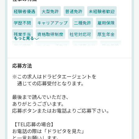
経験者優遇
大型免許
普通免許
未経験者歓迎
学歴不問
キャリアアップ
二種免許
雇用保険
残業手当
資格取得制度
社宅対応可
厚生年金
もっと見る
労災保険
マイカー通勤可
交通費支給
健康保険
有給休暇
賞与
休日出勤割増金
朝
昼
夜
応募方法
夕方
高速バス
一般旅客
バス
正社員
※この求人はドラピタエージェントを
通じての応募受付となります。
最後まで読んでいただき、
ありがとうございます。
応募ボタンまたはお電話よりご応募下さい。
【TEL応募の場合】
お電話の際は「ドラピタを見た」
と一言お願いします。