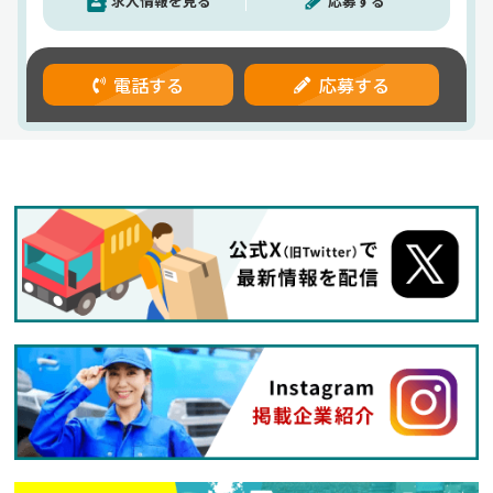
求人情報を見る
応募する
待遇もバッチリ。月給23万円以上に加え、各種手
当・賞与（年2回）あり。2024年度の平均年収は
563万円と、高水準の安定収入を実現。高速・長距
離・深夜運行などに応じた手当も充実しているた
電話する
応募する
め、頑張りがしっかり収入に反映されます。しかも
社宅制度も完備。月々2万円の自己負担で利用でき
るため、実家を出たい方や一人暮らしを考えている
方にも嬉しいサポートです。働くのは千葉県内中
心。観光バスドライバーとして、お客様とふれあい
ながら各地を巡るお仕事です。荷物の積み降ろしも
なく、接客を楽しみながら運転に集中できます。景
色や季節の移り変わりを感じながら走れるのも、こ
の仕事ならではの魅力。経験がなくても、運転が好
き・人が好きなら大歓迎！「やってみたい」という
気持ちを、私たちが全力でサポートします。【小湊
鐵道株式会社】でのお仕事ですが、応募はドラピタ
エージェントを通じてのご紹介になります！