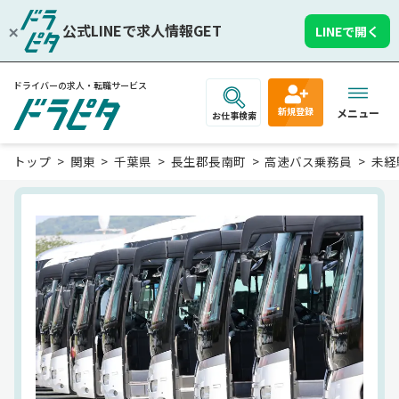
公式LINEで求人情報GET
LINEで開く
ドライバーの求人・転職サービス
新規登録
メニュー
お仕事検索
トップ
関東
千葉県
長生郡長南町
高速バス乗務員
未経