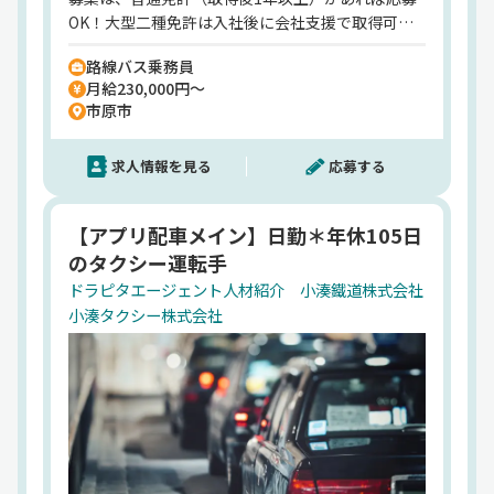
576人（嘱託、出向含む）
OK！大型二種免許は入社後に会社支援で取得可能
業務内容
だから、未経験の方も大歓迎。しかも、入社後は約
鉄道事業、旅客自動車運送業（乗合バス・観光バ
路線バス乗務員
4ヶ月の丁寧な研修制度で、基礎から実技までしっ
ス）
月給230,000円～
かりサポート！ドライバーとしての一歩を不安なく
市原市
HP
踏み出せる体制が整っています。月給は23万円以上
https://www.kominato.co.jp/
で、各種手当も充実。賞与は年2回・3.0ヶ月分（前
求人情報を見る
応募する
年度実績）支給され、頑張りがしっかり収入に反映
される仕組みです。さらに、社宅制度では自己負担
わずか2万円で入居可能！独り暮らしデビューにも
【アプリ配車メイン】日勤＊年休105日
嬉しい環境です。お任せするのは千葉市内を走る路
のタクシー運転手
線バスの運転業務。地域の交通を支える公共性の高
い仕事で、感謝の言葉をいただく機会も多く、やり
ドラピタエージェント人材紹介 小湊鐵道株式会社
がいは抜群！トラックと違い荷物の積み降ろしもな
小湊タクシー株式会社
いので、身体への負担も少なめ。年齢を重ねても無
理なく続けられる仕事です。さらに、福利厚生もユ
ニーク！「小湊鐵道・小湊バスの乗り放題」や「千
葉ロッテ観戦無料」など、ちょっとした特典が日々
の仕事に楽しみをプラスしてくれます。「運転が好
き」「人と関わる仕事がしたい」「地元で腰を据え
て働きたい」そんな想いがある方、ぜひ一緒に地域