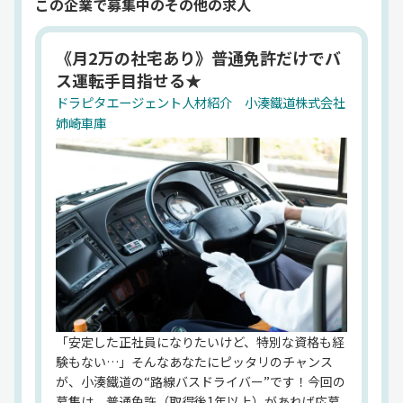
この企業で募集中のその他の求人
ループに属しながらも独自ブランドを保ち、グルー
プ外の高速バス路線への参入や「里山トロッコ」な
《月2万の社宅あり》普通免許だけでバ
ど観光型の列車も運営。持続可能な地域交通と観光
ス運転手目指せる★
振興を両立しており、沿線活性化や地元住民との協
ドラピタエージェント人材紹介 小湊鐵道株式会社
働を重視する企業風土です。運輸業における幅広い
姉崎車庫
フィールドがあり、ドライバーとして地域社会に貢
献できるやりがいある環境が整っています。
法人名
ドラピタエージェント人材紹介 小湊鐵道株式会社
代表者
石川晋平
設立
大正6年5月19日
住所
千葉県市原市五井中央東 一丁目1-2
「安定した正社員になりたいけど、特別な資格も経
資本金
験もない…」そんなあなたにピッタリのチャンス
202,500,000円
が、小湊鐵道の“路線バスドライバー”です！今回の
従業員数
募集は、普通免許（取得後1年以上）があれば応募