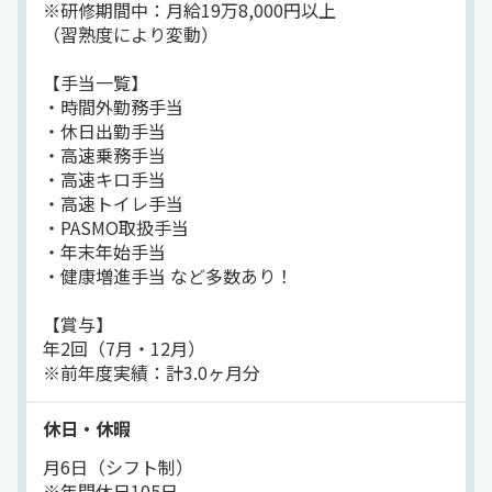
※研修期間中：月給19万8,000円以上
（習熟度により変動）
【手当一覧】
・時間外勤務手当
・休日出勤手当
・高速乗務手当
・高速キロ手当
・高速トイレ手当
・PASMO取扱手当
・年末年始手当
・健康増進手当 など多数あり！
【賞与】
年2回（7月・12月）
※前年度実績：計3.0ヶ月分
休日・休暇
月6日（シフト制）
※年間休日105日