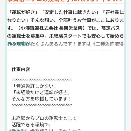
「運転が好き」「安定した仕事に就きたい」「正社員に
なりたい」そんな想い、全部叶うお仕事がここにありま
す。【小湊鐵道株式会社 長南営業所】では、高速バス
の運転士を募集中。未経験スタートでも安心して始めら
れる理由がたくさんあるんです！まずは《二種免許取得
もっと見る
支援制度》があること。普通免許さえあれば応募OK
で、入社後に会社のサポートを受けながら大型二種免許
を取得することができます。さらに、入社後の《研修制
仕事内容
度》も充実。初めてバスに乗る方でも、先輩や指導員の
∽∽∽∽∽∽∽∽∽∽∽∽∽
丁寧な指導のもと、安全運転・接客・点検方法まで、一
「普通免許しかない」
つずつ身につけられます。「でも、家賃が心配…」そん
「未経験だけど運転が好き」
そんな方を応援しています！
な方には《社宅制度》も用意。自己負担2万円のみで利
∽∽∽∽∽∽∽∽∽∽∽∽∽
用できるから、初期費用や生活コストを抑えつつしっか
り収入を得ながら暮らしていけます！そして何より、こ
未経験からプロの運転士として
の仕事ならではの魅力は「バス運転士らしい運転の醍醐
活躍できる環境で、
味」が味わえること。長距離・高速道路中心の運行だか
新たな一歩を踏み出しませんか？
もっと見る