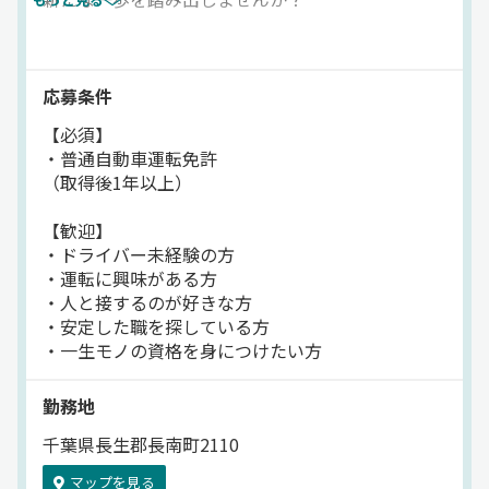
ら、モクモクと運転に集中できて運転好きにはたまらな
★未経験から国家資格取得可
い環境です！また、PASMO取扱手当や夜行手当、清掃
★長距離×高速道路メインの運行で
手当など…豊富な手当もポイント！「基本給＋α」で、
運転に集中できる
応募条件
月給以上の安定収入が見込めます。お客様とのふれあい
★荷物ナシ、力仕事ナシ、
【必須】
体力的にも安心の環境
もあり、「ありがとう」の言葉がやりがいに繋がる日々
・普通自動車運転免許
も魅力。「そろそろちゃんと働きたい」
（取得後1年以上）
【具体的な業務内容】
「未経験からでも一歩踏み出したい」そんなあなた
千葉県や近隣エリアの
【歓迎】
の“最初の正社員”にピッタリの職場です！【小湊鐵道
高速バス運転業務をお任せします。
・ドライバー未経験の方
株式会社】でのお仕事ですが、応募はドラピタエージェ
高速道路での都市間運行となります。
・運転に興味がある方
ントを通じてのご紹介になります！
・人と接するのが好きな方
＼ここもPOINT／
・安定した職を探している方
━━━━━━━━
・一生モノの資格を身につけたい方
＊「ありがとう」と言われる
やりがいの大きな職種です
勤務地
＊研修・教育体制が充実し、
同乗指導や安全講習も実施
千葉県長生郡長南町2110
＊千葉ロッテ観戦無料など
ユニークな福利厚生あり
マップを見る