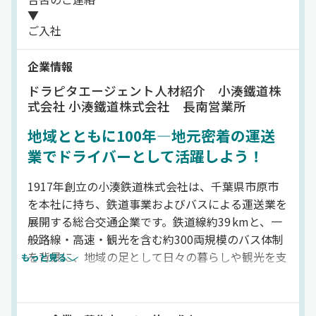
▼
ご入社
企業情報
ドラピタエージェント人材紹介 小湊鐵道株
式会社 小湊鐵道株式会社 長南営業所
地域とともに100年—地元密着の運送
業でドライバーとして活躍しよう！
1917年創立の小湊鉄道株式会社は、千葉県市原市
を本社に持ち、鉄道事業およびバスによる運送業を
展開する総合交通企業です。鉄道線約39 kmと、一
般路線・高速・観光を含む約300両規模のバス体制
を背景に、地域の足として日々の暮らしや観光を支
もっと見る
えています。路線バス・貸切バスの運転を担うドラ
イバー職も重要なポジションで、地域とのふれあい
を感じながら安全運行に取り組んでいます。京成グ