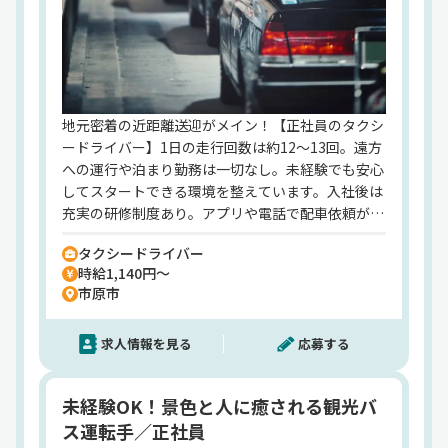
き」「人と関わる仕事がしたい」「地元で腰を据え
て働きたい」そんな想いがある方、ぜひ一緒に地域
の暮らしを支えるバスドライバーとして活躍しませ
んか？【小湊鐵道株式会社】でのお仕事ですが、応
募はドラピタエージェントを通じてのご紹介になり
ます！
地元密着の近距離送迎がメイン！【正社員のタクシ
ードライバー】1日の走行回数は約12～13回。遠方
への運行や泊まり勤務は一切なし。未経験でも安心
してスタートできる環境を整えています。入社後は
充実の研修制度あり。アプリや電話で配車依頼が入
るスタイルなので、流しはほぼなし。さらに、月2
タクシードライバー
万円の社宅制度をはじめ、小湊バス・鉄道の乗り放
時給1,140円～
題や千葉ロッテの観戦無料など、小湊グループなら
市原市
ではの福利厚生もたっぷり。毎日家に帰れて、プラ
イベートも楽しめる、そんな"地元密着ワーク"を始
求人情報を見る
応募する
めてみませんか？【小湊タクシー株式会社】でのお
仕事ですが、応募はドラピタエージェントを通じて
のご紹介になります！
未経験OK！景色と人に癒される観光バ
ス運転手／正社員