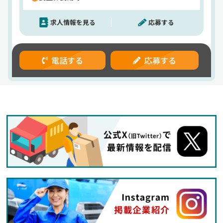
能。ドライバー経験ゼロの方も、プロの運転士とし
て着実に成長していける環境があります。さらに、
求人情報を見る
応募する
待遇もバッチリ。月給23万円以上に加え、各種手
当・賞与（年2回）あり。2024年度の平均年収は
563万円と、高水準の安定収入を実現。高速・長距
離・深夜運行などに応じた手当も充実しているた
電話する
応募する
め、頑張りがしっかり収入に反映されます。しかも
社宅制度も完備。月々2万円の自己負担で利用でき
るため、実家を出たい方や一人暮らしを考えている
方にも嬉しいサポートです。働くのは千葉県内中
心。観光バスドライバーとして、お客様とふれあい
ながら各地を巡るお仕事です。荷物の積み降ろしも
なく、接客を楽しみながら運転に集中できます。景
色や季節の移り変わりを感じながら走れるのも、こ
の仕事ならではの魅力。経験がなくても、運転が好
き・人が好きなら大歓迎！「やってみたい」という
気持ちを、私たちが全力でサポートします。【小湊
鐵道株式会社】でのお仕事ですが、応募はドラピタ
エージェントを通じてのご紹介になります！