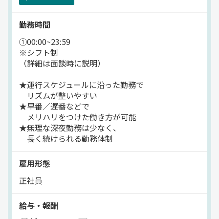
＊「ありがとう」と言われる
やりがいの大きな職種です
勤務時間
＊研修・教育体制が充実し、
同乗指導や安全講習も実施
①00:00~23:59
＊千葉ロッテ観戦無料など
※シフト制
ユニークな福利厚生あり
（詳細は面談時に説明）
★運行スケジュールに沿った勤務で
リズムが整いやすい
★早番／遅番などで
メリハリをつけた働き方が可能
★無理な深夜勤務は少なく、
長く続けられる勤務体制
雇用形態
正社員
給与・報酬