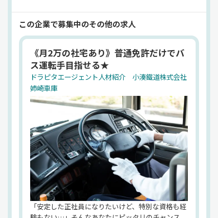
イバー職も重要なポジションで、地域とのふれあい
を感じながら安全運行に取り組んでいます。京成グ
この企業で募集中のその他の求人
ループに属しながらも独自ブランドを保ち、グルー
プ外の高速バス路線への参入や「里山トロッコ」な
《月2万の社宅あり》普通免許だけでバ
ど観光型の列車も運営。持続可能な地域交通と観光
ス運転手目指せる★
振興を両立しており、沿線活性化や地元住民との協
ドラピタエージェント人材紹介 小湊鐵道株式会社
働を重視する企業風土です。運輸業における幅広い
姉崎車庫
フィールドがあり、ドライバーとして地域社会に貢
献できるやりがいある環境が整っています。
法人名
ドラピタエージェント人材紹介 小湊鐵道株式会社
代表者
石川晋平
設立
大正6年5月19日
住所
千葉県市原市五井中央東 一丁目1-2
「安定した正社員になりたいけど、特別な資格も経
資本金
験もない…」そんなあなたにピッタリのチャンス