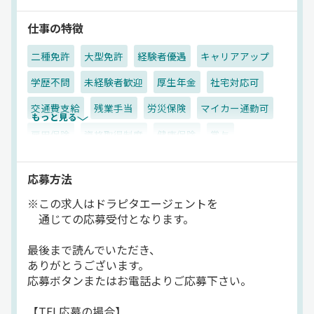
仕事の特徴
二種免許
大型免許
経験者優遇
キャリアアップ
学歴不問
未経験者歓迎
厚生年金
社宅対応可
交通費支給
残業手当
労災保険
マイカー通勤可
もっと見る
雇用保険
資格取得制度
健康保険
賞与
有給休暇
休日出勤割増金
朝
夜
昼
夕方
応募方法
路線バス
一般旅客
バス
正社員
※この求人はドラピタエージェントを
通じての応募受付となります。
最後まで読んでいただき、
ありがとうございます。
応募ボタンまたはお電話よりご応募下さい。
【TEL応募の場合】