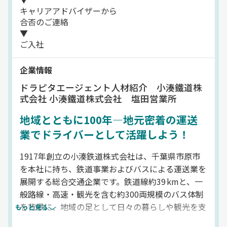
キャリアアドバイザーから
合否のご連絡
▼
ご入社
企業情報
ドラピタエージェント人材紹介 小湊鐵道株
式会社 小湊鐵道株式会社 塩田営業所
地域とともに100年—地元密着の運送
業でドライバーとして活躍しよう！
1917年創立の小湊鉄道株式会社は、千葉県市原市
を本社に持ち、鉄道事業およびバスによる運送業を
展開する総合交通企業です。鉄道線約39 kmと、一
般路線・高速・観光を含む約300両規模のバス体制
を背景に、地域の足として日々の暮らしや観光を支
もっと見る
えています。路線バス・貸切バスの運転を担うドラ