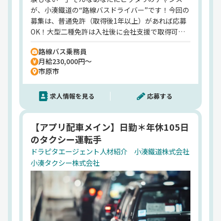
202,500,000円
が、小湊鐵道の“路線バスドライバー”です！今回の
従業員数
募集は、普通免許（取得後1年以上）があれば応募
576人（嘱託、出向含む）
OK！大型二種免許は入社後に会社支援で取得可能
業務内容
だから、未経験の方も大歓迎。しかも、入社後は約
鉄道事業、旅客自動車運送業（乗合バス・観光バ
路線バス乗務員
4ヶ月の丁寧な研修制度で、基礎から実技までしっ
ス）
月給230,000円～
かりサポート！ドライバーとしての一歩を不安なく
市原市
HP
踏み出せる体制が整っています。月給は23万円以上
https://www.kominato.co.jp/
で、各種手当も充実。賞与は年2回・3.0ヶ月分（前
求人情報を見る
応募する
年度実績）支給され、頑張りがしっかり収入に反映
される仕組みです。さらに、社宅制度では自己負担
わずか2万円で入居可能！独り暮らしデビューにも
【アプリ配車メイン】日勤＊年休105日
嬉しい環境です。お任せするのは千葉市内を走る路
のタクシー運転手
線バスの運転業務。地域の交通を支える公共性の高
い仕事で、感謝の言葉をいただく機会も多く、やり
ドラピタエージェント人材紹介 小湊鐵道株式会社
がいは抜群！トラックと違い荷物の積み降ろしもな
小湊タクシー株式会社
いので、身体への負担も少なめ。年齢を重ねても無
理なく続けられる仕事です。さらに、福利厚生もユ
ニーク！「小湊鐵道・小湊バスの乗り放題」や「千
葉ロッテ観戦無料」など、ちょっとした特典が日々
の仕事に楽しみをプラスしてくれます。「運転が好