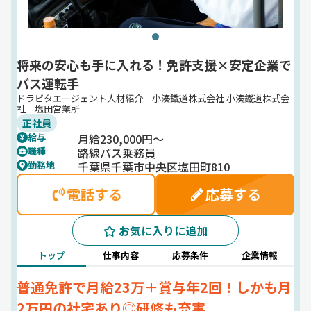
将来の安心も手に入れる！免許支援×安定企業で
バス運転手
ドラピタエージェント人材紹介 小湊鐵道株式会社 小湊鐵道株式会
社 塩田営業所
正社員
月給230,000円～
給与
路線バス乗務員
職種
千葉県千葉市中央区塩田町810
勤務地
電話する
応募する
お気に入りに追加
トップ
仕事内容
応募条件
企業情報
普通免許で月給23万＋賞与年2回！しかも月
2万円の社宅あり◎研修も充実