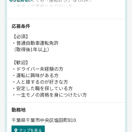
一生モノの資格とやりがいを
担も少なめ。年齢を重ねても無理なく続けられる仕事で
手に入れるチャンスです！
す。さらに、福利厚生もユニーク！「小湊鐵道・小湊バ
スの乗り放題」や「千葉ロッテ観戦無料」など、ちょっ
★普通免許で応募可能！
応募条件
とした特典が日々の仕事に楽しみをプラスしてくれま
大型二種は入社後に取得OK
【必須】
★未経験でも安心の研修制度あり
す。「運転が好き」「人と関わる仕事がしたい」「地元
・普通自動車運転免許
★ルート固定の路線バスで
で腰を据えて働きたい」そんな想いがある方、ぜひ一緒
（取得後1年以上）
身体負担も少なく続けやすい
に地域の暮らしを支えるバスドライバーとして活躍しま
【歓迎】
せんか？【小湊鐵道株式会社】でのお仕事ですが、応募
【具体的な業務内容】
・ドライバー未経験の方
はドラピタエージェントを通じてのご紹介になります！
千葉県内で
・運転に興味がある方
地域の路線バス運転をお任せします。
・人と接するのが好きな方
お客様を安全かつ快適に、
・安定した職を探している方
目的地までお届けするのがお仕事です♪
・一生モノの資格を身につけたい方
☆固定ルートなので
勤務地
道に迷う心配はありませんよ^^
千葉県千葉市中央区塩田町810
＼ここもPOINT／
━━━━━━━━
マップを見る