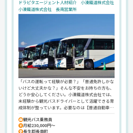
ドラピタエージェント人材紹介 小湊鐵道株式会社
小湊鐵道株式会社 長南営業所
「バスの運転って経験が必要？」「普通免許しかな
いけど大丈夫かな？」そんな不安をお持ちの方も、
どうか安心してください。小湊鐵道株式会社では、
未経験から観光バスドライバーとして活躍できる育
成体制が整っています。必要なのは【普通自動車免
許（取得1年以上）】だけ。それだけでご応募いた
観光バス乗務員
だけます！入社後は、専任の教育担当による丁寧な
月給230,000円～
研修を経て、大型二種免許を【会社負担】で取得可
長生郡長南町