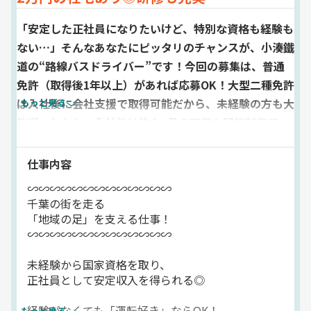
「安定した正社員になりたいけど、特別な資格も経験も
ない…」そんなあなたにピッタリのチャンスが、小湊鐵
道の“路線バスドライバー”です！今回の募集は、普通
免許（取得後1年以上）があれば応募OK！大型二種免許
は入社後に会社支援で取得可能だから、未経験の方も大
もっと見る
歓迎。しかも、入社後は約4ヶ月の丁寧な研修制度で、
基礎から実技までしっかりサポート！ドライバーとして
の一歩を不安なく踏み出せる体制が整っています。月給
仕事内容
は23万円以上で、各種手当も充実。賞与は年2回・3.0
∽∽∽∽∽∽∽∽∽∽∽∽∽
ヶ月分（前年度実績）支給され、頑張りがしっかり収入
千葉の街を走る
に反映される仕組みです。さらに、社宅制度では自己負
「地域の足」を支える仕事！
∽∽∽∽∽∽∽∽∽∽∽∽∽
担わずか2万円で入居可能！独り暮らしデビューにも嬉
しい環境です。お任せするのは千葉市内を走る路線バス
未経験から国家資格を取り、
の運転業務。地域の交通を支える公共性の高い仕事で、
正社員として安定収入を得られる◎
感謝の言葉をいただく機会も多く、やりがいは抜群！ト
ラックと違い荷物の積み降ろしもないので、身体への負
経験がなくても「運転好き」ならOK！
もっと見る