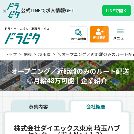
公式LINEで求人情報GET
LINEで開く
ドライバーの求人・転職サービス
新規登録
メニュー
お仕事検索
トップ
関東
埼玉県
＼オープニング／近距離のみのルート配送◎月
＼オープニング／近距離のみのルート配送
◎月給48万可能｜企業紹介
募集内容
会社概要
株式会社ダイエックス東京 埼玉ハブ