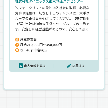
株式会社ダイエックス東京 埼玉ハブセンター
＼フォークリフトの免許は入社後に取得／必要な
免許や経験は一切なし♪このチャンスに、大手グ
ループの正社員をGETしてください。【安定性も
抜群】当社は物流大手ダイセーグループの一員で
す。安定した経営基盤があるので、安心して長く働
けますよ◎＜未経験者も安心＞お任せするのは倉
倉庫作業員
庫内で商品を仕分けたりするお仕事。チームで作
月給210,000円～350,000円
業を担当するので、分からないことがあれば、スグ
さいたま市岩槻区
に先輩に確認できます。＜最高月給35万円＞入社1
年目で月収28万円も可能！休みも確保できるの
で、無理せず長く続けられます。
求人情報を見る
応募する