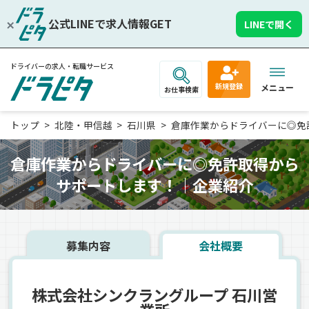
公式LINEで求人情報GET
LINEで開く
ドライバーの求人・転職サービス
新規登録
メニュー
お仕事検索
トップ
北陸・甲信越
石川県
倉庫作業からドライバーに◎免許取
倉庫作業からドライバーに◎免許取得から
サポートします！｜企業紹介
募集内容
会社概要
株式会社シンクラングループ 石川営