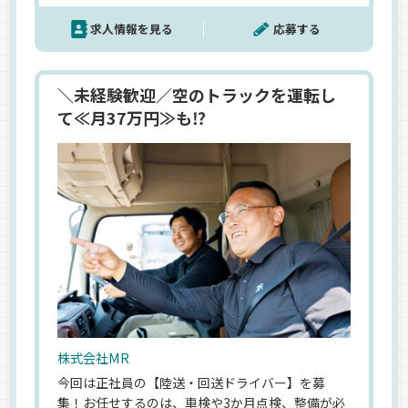
安定した収入も叶えられているんです！面接はカ
求人情報を見る
応募する
フェ集合！ラフな雰囲気なので話しやすい♪
＼未経験歓迎／空のトラックを運転し
て≪月37万円≫も⁉
株式会社MR
今回は正社員の【陸送・回送ドライバー】を募
集！お任せするのは、車検や3か月点検、整備が必