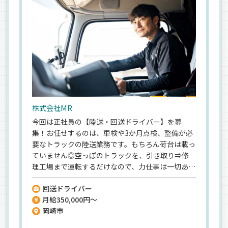
株式会社MR
今回は正社員の【陸送・回送ドライバー】を募
集！お任せするのは、車検や3か月点検、整備が必
要なトラックの陸送業務です。もちろん荷台は載っ
ていません◎空っぽのトラックを、引き取り⇒修
理工場まで運転するだけなので、力仕事は一切あり
ません★だからこそ…ドライバーとしての経験は
回送ドライバー
不問！荷物を運ぶ”配送”ではなく、トラックを運
月給350,000円～
転して移動させる”回送”なので、安全に運転にでき
岡崎市
る方なら未経験でも大歓迎です◎＼月給35万円も
叶う／大手トラックメーカーからのお仕事なので、