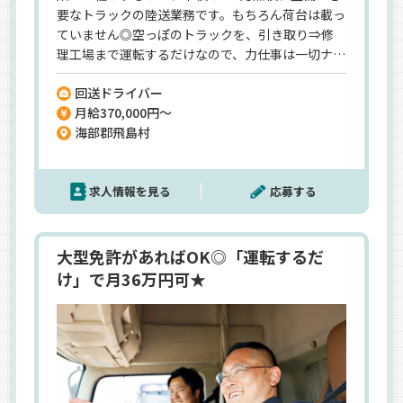
要なトラックの陸送業務です。もちろん荷台は載っ
ていません◎空っぽのトラックを、引き取り⇒修
理工場まで運転するだけなので、力仕事は一切ナシ
★だからこそ…ドライバーとしての経験は不問！
回送ドライバー
荷物を運ぶ”配送”ではなく、トラックを運転して
月給370,000円～
移動させる”回送”なので、安全に運転にできる方な
海部郡飛島村
ら未経験でも大歓迎です◎＼月給37万円も叶う／
「ドライバーには待遇面で応えたい」という社長
の想いから、早出・残業などの時間外手当はしっ
求人情報を見る
応募する
かり支給！頑張っている人は損させません◎面接
はカフェ集合！ラフな雰囲気なので話しやすい♪
大型免許があればOK◎「運転するだ
け」で月36万円可★