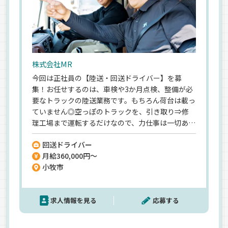
株式会社MR
今回は正社員の【陸送・回送ドライバー】を募
集！お任せするのは、車検や3か月点検、整備が必
要なトラックの陸送業務です。もちろん荷台は載っ
ていません◎空っぽのトラックを、引き取り⇒修
理工場まで運転するだけなので、力仕事は一切あり
ません★だからこそ…ドライバーとしての経験は
回送ドライバー
不問！荷物を運ぶ”配送”ではなく、トラックを運
月給360,000円～
転して移動させる”回送”なので、安全に運転にでき
小牧市
る方なら未経験でも大歓迎です◎＼月給36万円も
叶う／大手トラックメーカーからのお仕事なので、
安定した収入も叶えられているんです！面接はカ
求人情報を見る
応募する
フェ集合！ラフな雰囲気なので話しやすい♪