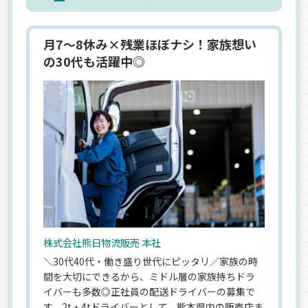
月7～8休み×残業ほぼナシ！家族想い
の30代も活躍中◎
株式会社熊日物流販売 本社
＼30代40代・働き盛り世代にピッタリ／家族の時
間を大切にできるから、ミドル層の家族持ちドラ
イバーも多数◎正社員の配送ドライバーの募集で
す。2t・4tドライバーとして、熊本県内の販売店ま