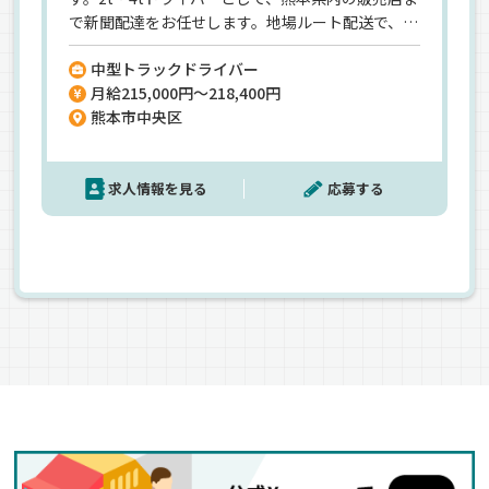
で新聞配達をお任せします。地場ルート配送で、慣
れやすい＆終わる時間も読みやすい♪毎日一定の
中型トラックドライバー
時間で働けるので、ご家族もリズムを掴みやすいで
月給215,000円～218,400円
す＾＾《残業ほぼナシ／月7～8休み》と家族時間
熊本市中央区
をたっぷり確保しつつ、夜勤で月給28万円も叶い
ます★熊本日日新聞社の関連企業だから、基盤も
安定。賞与年2回、食事手当など…待遇面でも安心
求人情報を見る
応募する
できますよ♪