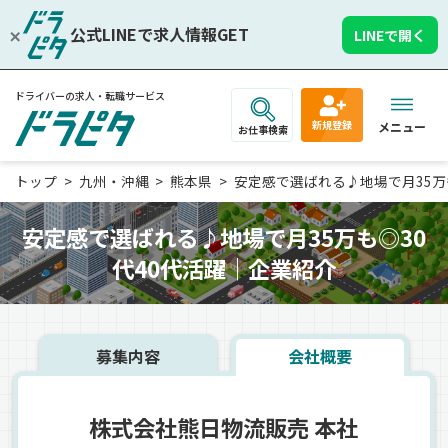
公式LINEで求人情報GET
LINEで開く
ドライバーの求人・転職サービス
新規登録
メニュー
お仕事検索
トップ
九州・沖縄
熊本県
安定感で選ばれる♪地場で月35万も◎
安定感で選ばれる♪地場で月35万も◎30
代40代活躍｜企業紹介
募集内容
会社概要
株式会社熊日物流販売 本社