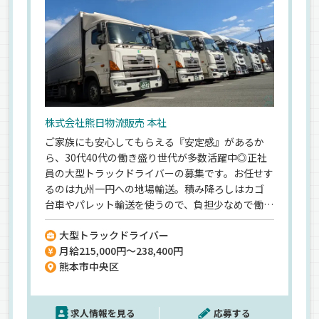
株式会社熊日物流販売 本社
ご家族にも安心してもらえる『安定感』があるか
ら、30代40代の働き盛り世代が多数活躍中◎正社
員の大型トラックドライバーの募集です。お任せす
るのは九州一円への地場輸送。積み降ろしはカゴ
台車やパレット輸送を使うので、負担少なめで働け
ます♪さらに月7～8休みと、お休みもしっかり。
大型トラックドライバー
希望休もOKなので、家族と休みを合わせることも
月給215,000円～238,400円
可能です！家族の時間を大切にしつつ、月給35万
熊本市中央区
円の安定収入も手に入る★安定企業だから《賞与
年2回／食事手当》など、待遇面も安心できますよ
＾＾
求人情報を見る
応募する