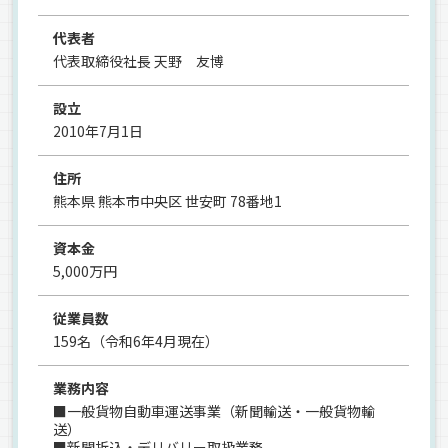
代表者
代表取締役社長 天野 友博
設立
2010年7月1日
住所
熊本県 熊本市中央区 世安町 78番地1
資本金
5,000万円
従業員数
159名（令和6年4月現在）
業務内容
■一般貨物自動車運送事業（新聞輸送・一般貨物輸
送）
■新聞折込・デリバリー取扱業務