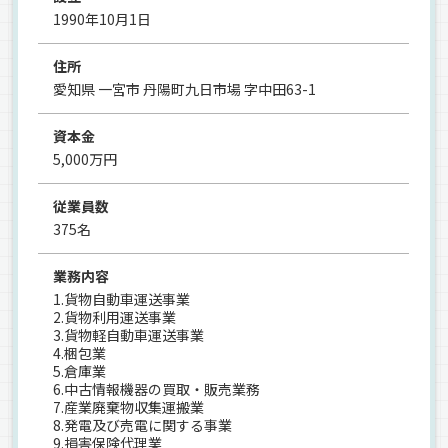
1990年10月1日
住所
愛知県 一宮市 丹陽町九日市場 字中田63-1
資本金
5,000万円
従業員数
375名
業務内容
1.貨物自動車運送事業
2.貨物利用運送事業
3.貨物軽自動車運送事業
4.梱包業
5.倉庫業
6.中古情報機器の買取・販売業務
7.産業廃棄物収集運搬業
8.発電及び売電に関する事業
9.損害保険代理業