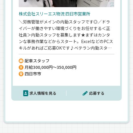
株式会社スリーエス物流 四日市営業所
＼労務管理がメインの内勤スタッフです◎／ドラ
イバーが働きやすい環境づくりをお任せする＜正
社員＞内勤スタッフを募集します★まずはカンタ
ンな事務作業などからスタート。ExcelなどのPCス
キルがあればご応募OKです♪ベテラン内勤スタッ
フが常に事務所内にいるので、不明点はいつでも質
配車スタッフ
問していただけますよ＾＾さらに安定企業ならで
月給300,000円～350,000円
はのキャリアパスも用意。資格支援で国家資格を
四日市市
GET⇒ゆくゆくは営業所長も夢じゃない…！残業
月平均10～20hなうえ、月8～9休みの完全週休2日
制でプライベートの時間もしっかり確保できます
求人情報を見る
応募する
よ☆