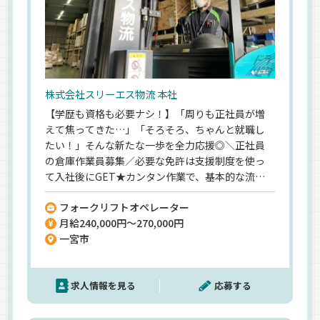
株式会社スリーエス物流 本社
【学歴も資格も必要ナシ！】「周りも正社員が増
えて焦ってきた…」「そろそろ、ちゃんと就職し
たい！」そんな新たな一歩を全力応援◎＼正社員
の倉庫作業員募集／必要な免許は支援制度を使っ
て入社後にGET★カンタン作業で、基本的な流れ
は≪1週間≫あれば覚えられます！もちろん丁寧な
フォークリフトオペレーター
研修もあるので、ご安心を＾＾難しいことは一切な
月給240,000円～270,000円
いのに【月27万】可！賞与年2回で、年収400万近
一宮市
くも…♪せっかく正社員になるなら、安定感も待
遇もバツグンの物流大手グループへ！ご応募お待
ちしてます♪
求人情報を見る
応募する