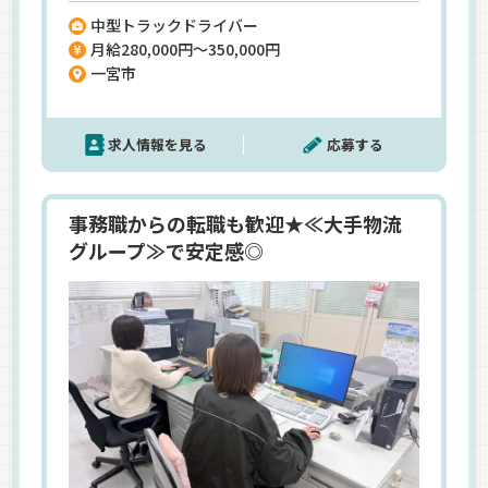
え、着実に成長してきました。エスライングルー
中型トラックドライバー
プとしての安定した基盤があるからこそ、将来を
月給280,000円～350,000円
見据えて安心して働けます◎社員の事を1番に考え
一宮市
てくれる社長と、何でも相談できる先輩…気兼ねな
い関係性で支え合う社風なので、運転手の定着率も
高め◎勤続30年の60代の方も活躍中！
求人情報を見る
応募する
事務職からの転職も歓迎★≪大手物流
グループ≫で安定感◎