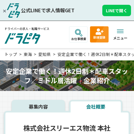
公式LINEで求人情報GET
LINEで開く
ドライバーの求人・転職サービス
新規登録
メニュー
お仕事検索
トップ
東海
愛知県
安定企業で働く！週休2日制＊配車スタッフ
安定企業で働く！週休2日制＊配車スタッ
フ／ミドル層活躍｜企業紹介
募集内容
会社概要
株式会社スリーエス物流 本社