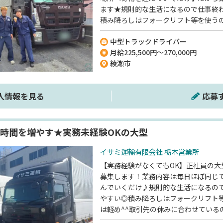
ます★規則的な生活になるので仕事終
積み降ろしはフォークリフト等を使うの
取引先の休みに合わせているので、土
中型トラックドライバー
休もあります♪GW・夏季・年末年始は
月給225,500円～270,000円
事前の職場見学もできるので、小さな
綾瀬市
いただけます！まずはお気軽にご連絡
人情報を見る
応募
時間を増やす★実務未経験OKの大型
イサミ運輸有限会社 栃木営業所
【実務経験がなくてもOK】正社員の大
募集します！業務内容は毎日ほぼ同じ
んでいくだけ♪規則的な生活になるの
やすい◎積み降ろしはフォークリフト
は軽め^^取引先の休みに合わせている
で長期連休もあります♪GW・夏季・年