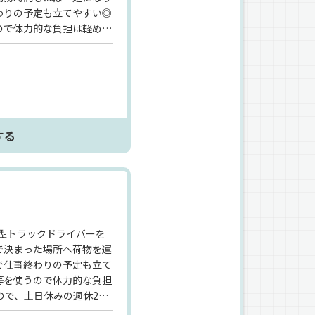
わりの予定も立てやすい◎
で体力的な負担は軽め^^
日休みの週休2日で長期連
約9連休にもなりますよ◎
疑問も解消してからご入社
くださいね♪
する
型トラックドライバーを
で決まった場所へ荷物を運
で仕事終わりの予定も立て
等を使うので体力的な負担
ので、土日休みの週休2日
末年始は約9連休にもなり