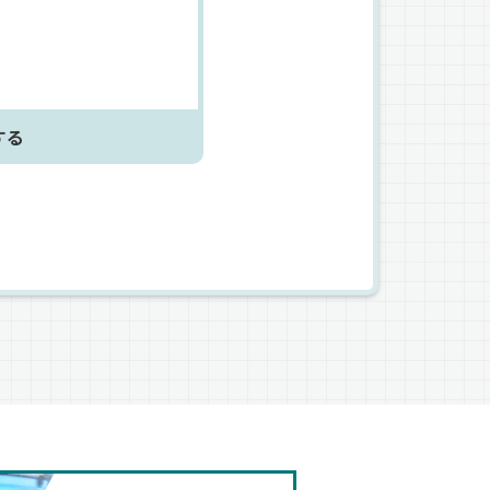
、小さな疑問も解消してか
にご連絡くださいね♪
する